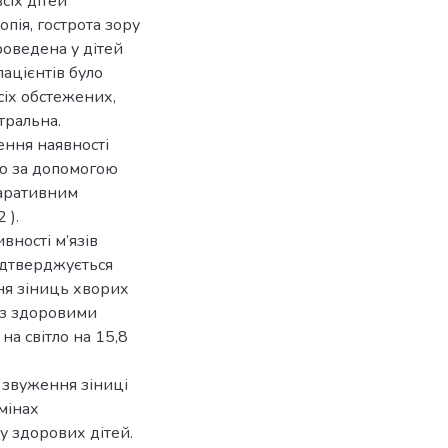
сіх дітей
пія, гострота зору
роведена у дітей
пацієнтів було
сіх обстежених,
тральна.
ення наявності
ю за допомогою
ларативним
 ).
ності м’язів
ідтверджується
ня зіниць хворих
 із здоровими
на світло на 15,8
 звуження зіниці
мінах
у здорових дітей.