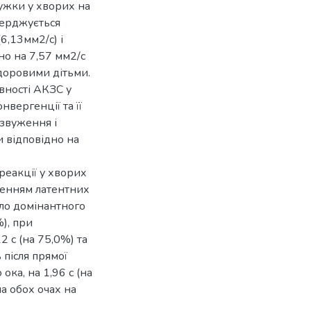
ужки у хворих на
верджується
6,13мм2/с) і
но на 7,57 мм2/с
 здоровими дітьми.
вності АКЗС у
вергенції та її
звуження і
и відповідно на
еакції у хворих
женням латентних
тло домінантного
%), при
2 с (на 75,0%) та
після прямої
ока, на 1,96 с (на
на обох очах на