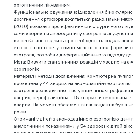
ортоптичним лікуванням.
Функціональне одужання (відновлення бінокулярног
досягнення ортофорії досягається рідко.Тільки Mitchel
(2010) показали про ефективність хірургічного ліку
семи хворих на акомодаційну езотропію зі усуненням
вищесказане свідчить про необхідність подальших 
етіології, патогенезу, симптомології різних форм ак
езотропії, розробки диференційованого підходу до ї
Мета: Вивчити стан зіничних реакцій у хворих на а
езортропію.
Матеріал і методи дослідження: Комп’ютерна пупіло
проведена у 44 хворих на акомодаційну езотропію, 
езотропії розподілялися наступним чином: рефракці
хворих, нерефракційна – 18 хворих, комбінована ез
хворих. На момент обстеження вік пацієнтів був в м
років.
Отримані у дітей з акомодаційною езотропією дані 
аналогічними показниками у 54 здорових дітей віко