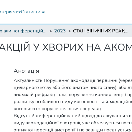
итеріями
Статистика
Матеріали конференцій інших установ
2023
СТАН ЗІНИЧНИХ РЕАКЦІЙ У ХВОРИХ НА АКОМОДАЦІЙНУ ЕЗОТРОПІЮ
ЕАКЦІЙ У ХВОРИХ НА АК
Анотація
Актуальність Порушення акомодації первинні (через
циліарного м’язу або його анатомічного стану), або в
аномалій рефракції ока, порушення конвергенції) п
розвитку особливого виду косоокості – акомодаційн
косоокості з порушення зіничної реакції.
Відсутній диференційований підхід до лікування х
виду акомодаційної езотропії, яке обмежується пос
оптичної корекції аметропії і не завжди поєднується