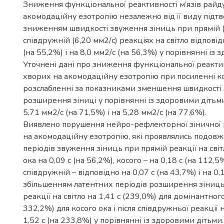
Зниження функціональної реактивності м’язів райд
акомодаційну езотропію незалежно від її виду підт
зниженням швидкості звуження зіниць при прямій (
співдружній (6,20 мм2/с) реакціях на світло відповід
(на 55,2%) і на 8,0 мм2/с (на 56,3%) у порівнянні із
Уточнені дані про зниження функціональної реакти
хворих на акомодаційну езотропію при посиленні кон
розслабленні за показниками зменшення швидкості 
розширення зіниці у порівнянні із здоровими дітьм
5,71 мм2/с (на 71,5%) і на 5,28 мм2/с (на 77,6%).
Виявлено порушення нейро-рефлекторної зіничної р
на акомодаційну езотропію, які проявлялись подов
періодів звуження зіниць при прямій реакції на сві
ока на 0,09 с (на 56,2%), косого – на 0,18 с (на 112,5
співдружній – відповідно на 0,07 с (на 43,7%) і на 0,1
збільшенням латентних періодів розширення зіниць 
реакції на світло на 1,41 с (239,0%) для домінантного 
332,2%) для косого ока і після співдружньої реакції 
1,52 с (на 233,8%) у порівнянні із здоровими дітьми.