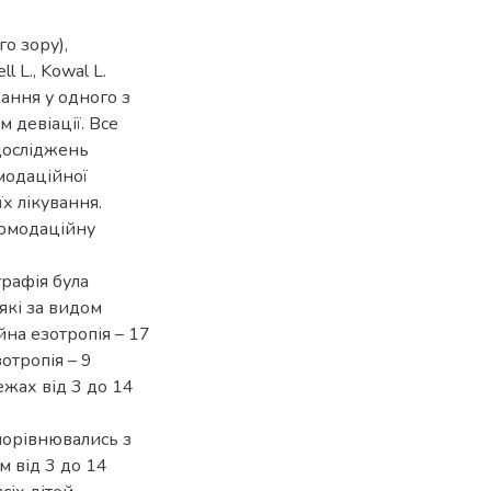
о зору),
l L., Kowal L.
вання у одного з
 девіації. Все
досліджень
омодаційної
х лікування.
комодаційну
графія була
які за видом
йна езотропія – 17
отропія – 9
ежах від 3 до 14
порівнювались з
м від 3 до 14