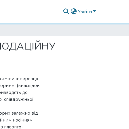
Увійти
ОМОДАЦІЙНУ
 зміни іннервації
торинні (внаслідок
ризводять до
ої співдружньої
ворих залежно від
тійним носінням
 з плеопто-