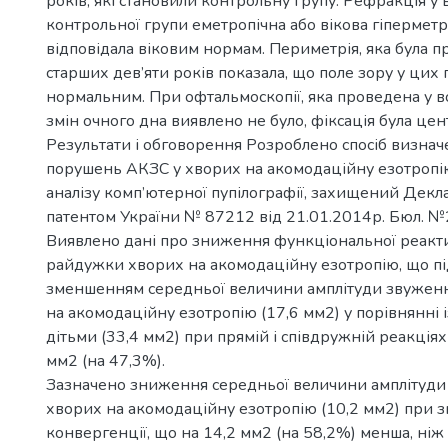
років, які становили контрольну групу. Рефракція у в
контрольної групи еметропічна або вікова гіперметро
відповідала віковим нормам. Периметрія, яка була п
старших дев’яти років показала, що поле зору у цих 
нормальним. При офтальмоскопії, яка проведена у в
змін очного дна виявлено не було, фіксація була цен
Результати і обговорення Розроблено спосіб визнач
порушень АКЗС у хворих на акомодаційну езотропі
аналізу комп’ютерної пупілографії, захищений Дек
патентом України № 87212 від 21.01.2014р. Бюл. №2
Виявлено дані про зниження функціональної реактив
райдужки хворих на акомодаційну езотропію, що п
зменшенням середньої величини амплітуди звужен
на акомодаційну езотропію (17,6 мм2) у порівнянні
дітьми (33,4 мм2) при прямій і співдружній реакціях 
мм2 (на 47,3%).
Зазначено зниження середньої величини амплітуди
хворих на акомодаційну езотропію (10,2 мм2) при з
конвергенції, що на 14,2 мм2 (на 58,2%) менша, ніж 