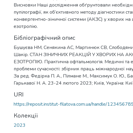
Висновки Наші дослідження обґрунтовали необхідні
пупілографії, як об’єктивного методу діагностики ст
конвергентно-зіничної системи (АКЗС) у хворих на
езотропію.
Бібліографічний опис
Бушуєва НМ, Сенякина АС, Мартинюк СВ, Слободяни
Шакір. СТАН ЗІНИЧНИХ РЕАКЦІЙ У ХВОРИХ НА 
ЕЗОТРОПІЮ. Практична офтальмологія. Медичні та е
проблеми сучасності: збірник праць міжнародної наук
За ред. Федірка П. А., Пілмане М., Максимук О. Ю., Ба
Гарькавої Н. А. 23-24 лютого 2023; Київ, Україна: Киї
URI
https://reposit.institut-filatova.com.ua/handle/1234567
Колекції
2023