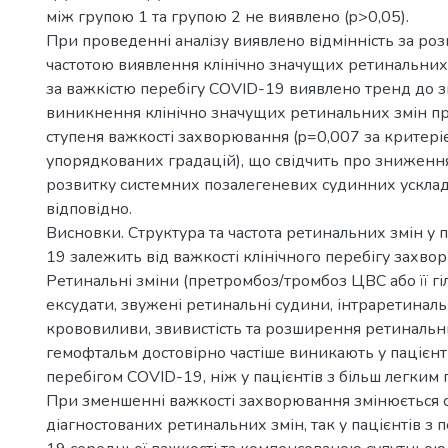
між групою 1 та групою 2 не виявлено (p>0,05).
При проведенні аналізу виявлено відмінність за роз
частотою виявлення клінічно значущих ретинальних
за важкістю перебігу COVID-19 виявлено тренд до
виникнення клінічно значущих ретинальних змін п
ступеня важкості захворювання (p=0,007 за критері
упорядкованих градацій), що свідчить про зниження
розвитку системних позалегеневих судинних ускл
відповідно.
Висновки. Структура та частота ретинальних змін у п
19 залежить від важкості клінічного перебігу захво
Ретинальні зміни (претромбоз/тромбоз ЦВС або її гіл
ексудати, звужені ретинальні судини, інтраретинальн
крововиливи, звивистість та розширення ретинальни
гемофтальм достовірно частіше виникають у пацієнт
перебігом COVID-19, ніж у пацієнтів з більш легким 
При зменшенні важкості захворювання змінюється 
діагностованих ретинальних змін, так у пацієнтів з 