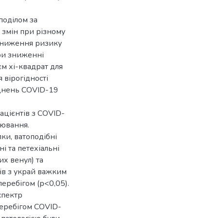
поділом за
 змін при різному
 зниження ризику
ри зниженні
єм хі-квадрат для
 вірогідності
аднень COVID-19
ацієнтів з COVID-
рювання.
ки, ватоподібні
і та петехіальні
х венул) та
ів з украй важким
перебігом (р<0,05).
спектр
перебігом COVID-