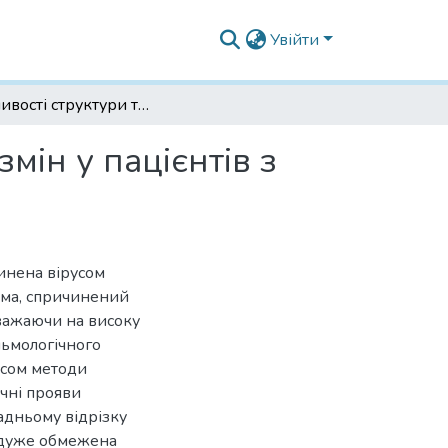
Увійти
Особливості структури та частоти ретинальних змін у пацієнтів з різним клінічним перебігом COVID-19
мін у пацієнтів з
чинена вірусом
ема, спричинений
. Зважаючи на високу
льмологічного
часом методи
чні прояви
задньому відрізку
 дуже обмежена