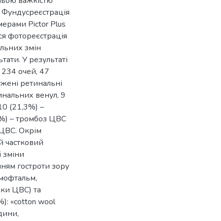
дньою важкістю
. Фундусреєстрація
ерами Pictor Plus
ася фотореєстрація
альних змін
тати. У результаті
234 очей, 47
вужені ретинальні
инальних венул, 9
10 (21,3%) –
6%) – тромбоз ЦВС
 ЦВС. Окрім
ий частковий
і зміни
нням гостроти зору
емофтальм,
лки ЦВС) та
): «cotton wool
дини,