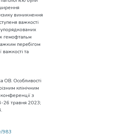
патологією були
зширення
ризику виникнення
ступеня важкості
я упорядкованих
кож гемофтальм
 важким перебігом
ї важкості та
а ОВ. Особливості
 різним клінічним
 конференції з
4-26 травня 2023;
.
89/983