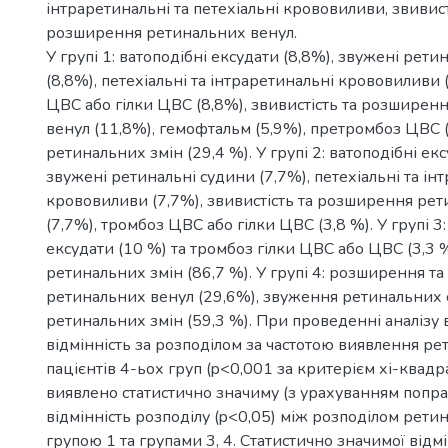
інтраретинальні та петехіальні крововиливи, звивист
розширення ретинальних венул.
У групі 1: ватоподібні ексудати (8,8%), звужені рети
(8,8%), петехіальні та інтраретинальні крововиливи 
ЦВС або гілки ЦВС (8,8%), звивистість та розширен
венул (11,8%), гемофтальм (5,9%), претромбоз ЦВС (
ретинальних змін (29,4 %). У групі 2: ватоподібні екс
звужені ретинальні судини (7,7%), петехіальні та ін
крововиливи (7,7%), звивистість та розширення ре
(7,7%), тромбоз ЦВС або гілки ЦВС (3,8 %). У групі 3:
ексудати (10 %) та тромбоз гілки ЦВС або ЦВС (3,3 %
ретинальних змін (86,7 %). У групі 4: розширення та
ретинальних венул (29,6%), звуження ретинальних с
ретинальних змін (59,3 %). При проведенні аналізу
відмінність за розподілом за частотою виявлення ре
пацієнтів 4-ьох груп (p<0,001 за критерієм хі-квадр
виявлено статистично значиму (з урахуванням попр
відмінність розподілу (p<0,05) між розподілом рети
групою 1 та групами 3, 4. Статистично значимої відм