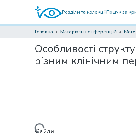
Розділи та колекції
Пошук за кр
Головна
Матеріали конференцій
Особливості структу
різним клінічним п
Вантажиться...
Файли