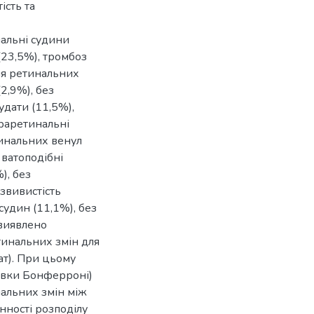
ість та
нальні судини
(23,5%), тромбоз
ня ретинальних
2,9%), без
удати (11,5%),
траретинальні
тинальних венул
 ватоподібні
), без
 звивистість
удин (11,1%), без
 виявлено
тинальних змін для
ат). При цьому
авки Бонферроні)
нальних змін між
інності розподілу