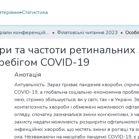
итеріями
Статистика
Матеріали конференцій Інституту Філатова
Філатовські читання 2023
ри та частоти ретинальних з
еребігом COVID-19
Анотація
Актуальність. Зараз триває пандемія хвороби, спри
COVID-19, а глобальна соціально-економічна пробл
нею, стрімко збільшується, як у світі, так і в Україні
контагіозність хвороби і обмежені можливості офта
огляду, спочатку зазначалися зміни кон’юнктиви, з 
захисту надали можливість розширити офтальмологі
інфекційної хвороби, що містять зміни в рогівці та 
ока. Незважаючи на масштаби пандемії COVID-19, є