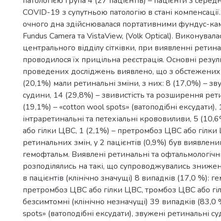
патологією група 4 (27 пацієнтів) – пацієнти з сере
COVID-19 з супутньою патологію в стані компенсації
очного дна здійснювалася портативними фундус-кам
Fundus Camera та VistaView, (Volk Optical). Виконувал
центрального відділу сітківки, при виявленні ретин
проводилося їх прицільна реєстрація. Основні резуль
проведених досліджень виявлено, що з обстежених 
(20,1%) мали ретинальні зміни, з них: 8 (17,0%) – з
судини, 14 (29,8%) – звивистість та розширення рет
(19,1%) – «cotton wool spots» (ватоподібні ексудати), 
інтраретинальні та петехіальні крововиливи, 5 (10,
або гілки ЦВС, 1 (2,1%) – претромбоз ЦВС або гілки
ретинальних змін, у 2 пацієнтів (0,9%) був виявлен
гемофтальм. Виявлені ретинальні та офтальмологічн
розподілялись на такі, що супроводжувались зниже
в пацієнтів (клінічно значущі) 8 випадків (17,0 %): г
претромбоз ЦВС або гілки ЦВС, тромбоз ЦВС або гі
безсимтомні (клінічно незначущі) 39 випадків (83,0 %
spots» (ватоподібні ексудати), звужені ретинальні су