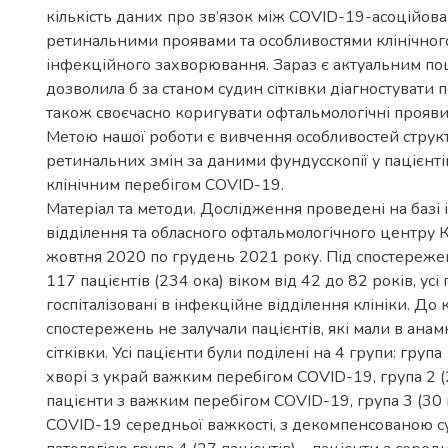
кількість даних про зв’язок між COVID-19-асоційов
ретинальними проявами та особливостями клінічног
інфекційного захворювання. Зараз є актуальним пош
дозволила б за станом судин сітківки діагностувати 
також своєчасно коригувати офтальмологічні прояви
Метою нашої роботи є вивчення особливостей структ
ретинальних змін за даними фундусскопії у пацієнті
клінічним перебігом COVID-19.
Матеріал та методи. Дослідження проведені на базі
відділення та обласного офтальмологічного центру
жовтня 2020 по грудень 2021 року. Під спостереж
117 пацієнтів (234 ока) віком від 42 до 82 років, усі
госпіталізовані в інфекційне відділення клініки. До 
спостережень не залучали пацієнтів, які мали в ана
сітківки. Усі пацієнти були поділені на 4 групи: група
хворі з украй важким перебігом COVID-19, група 2 (2
пацієнти з важким перебігом COVID-19, група 3 (30 п
COVID-19 середньої важкості, з декомпенсованою 