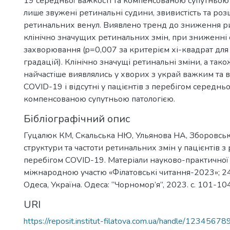
19 середньої важкості та компенсованою супутньою 
лише звужені ретинальні судини, звивистість та ро
ретинальних венул. Виявлено тренд до зниження 
клінічно значущих ретинальних змін, при зниженні 
захворювання (p=0,007 за критерієм хі-квадрат дл
градацій). Клінічно значущі ретинальні зміни, а та
найчастіше виявлялись у хворих з украй важким та
COVID-19 і відсутні у пацієнтів з перебігом середньо
компенсованою супутньою патологією.
Бібліографічний опис
Гуцалюк КМ, Скальська НЮ, Ульянова НА, Зборовськ
структури та частоти ретинальних змін у пацієнтів з
перебігом COVID-19. Матеріали науково-практичної
міжнародною участю «Філатовські читання-2023»; 2
Одеса, Україна. Одеса: “Чорномор’я”, 2023. c. 101-104
URI
https://reposit.institut-filatova.com.ua/handle/1234567