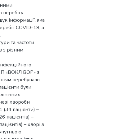
аними
о перебігу
ук інформації, яка
перебіг COVID-19, а
.
ури та частоти
в з різним
 інфекційного
 КП «ВОКЛ ВОР» з
енням перебувало
 пацієнти були
клінічних
мнезі хвороби
 1 (34 пацієнти) –
6 пацієнтів) –
ацієнтів) – хворі з
супутньою