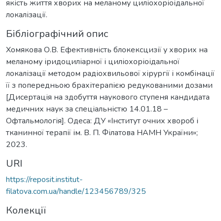
якість життя хворих на меланому циліохоріоідальної
локалізації.
Бібліографічний опис
Хомякова О.В. Ефективність блокексцизії у хворих на
меланому іридоциліарної і циліохоріоідальної
локалізації методом радіохвильової хірургії і комбінації
її з попередньою брахітерапією редукованими дозами
[Дисертація на здобуття наукового ступеня кандидата
медичних наук за спеціальністю 14.01.18 –
Офтальмологія]. Одеса: ДУ «Інститут очних хвороб і
тканинної терапії ім. В. П. Філатова НАМН України»;
2023.
URI
https://reposit.institut-
filatova.com.ua/handle/123456789/325
Колекції