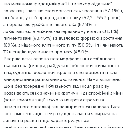
що меланома іридоциліарної і циліохоріоідальної
локалізації частіше спостерігається у чоловіків (57,1%) і,
особливо, у осіб працездатного віку (52,3 - 55,7 років),
з перевагою ураження лівого ока (57,8%) і
локалізацією в нижньо-латеральному відділі (31,1%),
пігментовані (63,45%) і з вузловою формою зростання
(69%), змішаного клітинного типу (50,5%) і ті, які мають
Т2в стадію пухлинного процесу (45,0%).
Вперше встановлено гістоморфологічні особливості
тканин ока (склери, райдужної оболонки, циліарного
тіла, судинної оболонки) кролів в експерименті після
використання радіохвильового ножа. Нами відмічено,
що в безпосередній близькості від місця розрізу
розвиваються їх значні некротичні і дистрофічні зміни
(зони гомогенізації і сухого некрозу строми та
пігментного епітелію), які поширюються навколо. Біля
зон гомогенізації і некрозу відзначається виражена
запальна реакція, що характеризується
лімфоцитарною інфільтрацією. Дані зміни є стійкими і