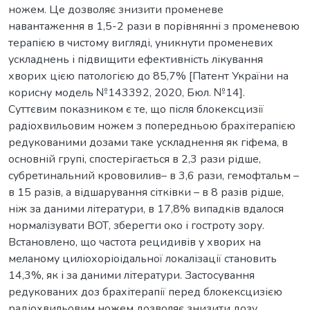
ножем. Це дозволяє знизити променеве
навантаження в 1,5-2 рази в порівнянні з променевою
терапією в чистому вигляді, уникнути променевих
ускладнень і підвищити ефективність лікування
хворих цією патологією до 85,7% [Патент України на
корисну модель №143392, 2020, Бюл. №14].
Суттєвим показником є те, що після блокексцизії
радіохвильовим ножем з попередньою брахітерапією
редукованими дозами таке ускладнення як гіфема, в
основній групі, спостерігається в 2,3 рази рідше,
субретинальний крововилив– в 3,6 рази, гемофтальм –
в 15 разів, а відшарування сітківки – в 8 разів рідше,
ніж за даними літератури, в 17,8% випадків вдалося
нормалізувати ВОТ, зберегти око і гостроту зору.
Встановлено, що частота рецидивів у хворих на
меланому циліохоріоідальної локалізації становить
14,3%, як і за даними літератури. Застосування
редукованих доз брахітерапії перед блокексцизією
радіохвильовим ножем дозволяє знизити дозу