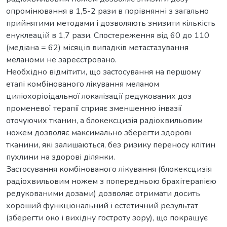
опромінювання в 1,5-2 рази в порівнянні з загально
прийнятими методами і дозволяють знизити кількість
енуклеацій в 1,7 рази. Спостереження від 60 до 110
(медіана = 62) місяців випадків метастазування
меланоми не зареєстровано.
Необхідно відмітити, що застосування на першому
етапі комбінованого лікування меланом
циліохоріоідальної локалізації редукованих доз
променевої терапії сприяє зменшенню інвазії
оточуючих тканин, а блокексцизія радіохвильовим
ножем дозволяє максимально зберегти здорові
тканини, які залишаються, без ризику переносу клітин
пухлини на здорові ділянки.
Застосування комбінованого лікування (блокексцизія
радіохвильовим ножем з попередньою брахітерапією
редукованими дозами) дозволяє отримати досить
хороший функціональний і естетичний результат
(зберегти око і вихідну гостроту зору), що покращує