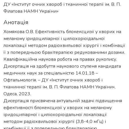
ДУ «Інститут очних хвороб і тканинної терапії ім. В. П.
Філатова НАМН України»
Анотація
Хомякова О.В. Ефективність блокексцизії у хворих на
меланому іридоциліарної і циліохоріоідальної
локалізації методом радіохвильової хірургії і комбінації
її з попередньою брахітерапією редукованими дозами.
Кваліфікаційна наукова робота на правах рукопису.
Дисертація на здобуття наукового ступеня кандидата
медичних наук за спеціальністю 14.01.18 –
Офтальмологія. – ДУ «Інститут очних хвороб і
тканинної терапії ім. В. П. Філатова НАМН України»,
Одеса, 2023.
Дисертація присвячена актуальній задачі підвищення
ефективності блокексцизії у хворих на меланому
іридоциліарної і циліохоріоідальної локалізації
методом радіохвильової хірургії (3,8-4,0 мГц) і
комбінації її з попередньою брахітерапією