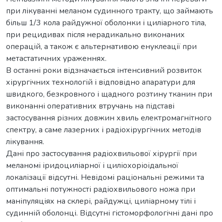
при лікуванні меланом судинного тракту, що займають
більш 1/3 кола райдужної оболонки і циліарного тіла,
при рецидивах після нерадикально виконаних
операцій, а також є альтернативою енуклеації при
метастатичних ураженнях.
В останні роки відзначається інтенсивний розвиток
хірургічних технологій і відповідно апаратури для
швидкого, безкровного і щадного розтину тканин при
виконанні оперативних втручань на підставі
застосування різних довжин хвиль електромагнітного
спектру, а саме лазерних і радіохірургічних методів
лікування.
Дані про застосування радіохвильової хірургії при
меланомі іридоциліарної і циліохоріоідальної
локалізації відсутні. Невідомі раціональні режими та
оптимальні потужності радіохвильового ножа при
маніпуляціях на склері, райдужці, циліарному тілі і
судинній оболонці. Відсутні гістоморфологічні дані про