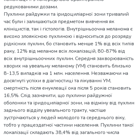
редукованими дозами.
Пухлини райдужки та іридоциліарної зони тривалий
час були і залишаються предметом вивчення як
клініцистів, так і гістологів. Внутрішньоочна меланома є
високо злоякісною пухлиною і відноситься до розряду
рідкісних пухлин, бо становить менше 1% від всіх типів
раку, 12% від меланом всіх локалізацій, 80-87% від
всіх внутрішньоочних пухлин. Середня захворюваність
хворих на увеальну меланому (УМ) становить близько
8-13,5 випадків на 1 млн. населення. Незважаючи на
досягнуті успіхи в діагностиці та лікуванні УМ,
смертність після енуклеації ока після 5 років становить
16,5%. Слід зазначити, що пухлини райдужної
оболонки та іридоциліарної зони, на відміну від пухлин
заднього відділу увеального тракту, частіше
зустрічаються у людей молодого та середнього віку,
тобто у працездатної частини населення. Пухлини такої
локалізації складають 38,4% від загального числа