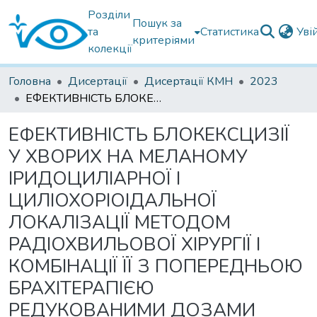
Розділи
Пошук за
та
Статистика
Уві
критеріями
колекції
Головна
Дисертації
Дисертації КМН
2023
ЕФЕКТИВНІСТЬ БЛОКЕКСЦИЗІЇ У ХВОРИХ НА МЕЛАНОМУ ІРИДОЦИЛІАРНОЇ І ЦИЛІОХОРІОІДАЛЬНОЇ ЛОКАЛІЗАЦІЇ МЕТОДОМ РАДІОХВИЛЬОВОЇ ХІРУРГІЇ І КОМБІНАЦІЇ ЇЇ З ПОПЕРЕДНЬОЮ БРАХІТЕРАПІЄЮ РЕДУКОВАНИМИ ДОЗАМИ
ЕФЕКТИВНІСТЬ БЛОКЕКСЦИЗІЇ
У ХВОРИХ НА МЕЛАНОМУ
ІРИДОЦИЛІАРНОЇ І
ЦИЛІОХОРІОІДАЛЬНОЇ
ЛОКАЛІЗАЦІЇ МЕТОДОМ
РАДІОХВИЛЬОВОЇ ХІРУРГІЇ І
КОМБІНАЦІЇ ЇЇ З ПОПЕРЕДНЬОЮ
БРАХІТЕРАПІЄЮ
РЕДУКОВАНИМИ ДОЗАМИ