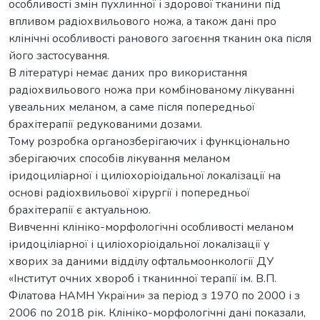
особливості змін пухлинної і здорової тканини під
впливом радіохвильового ножа, а також дані про
клінічні особливості ранового загоєння тканин ока після
його застосування.
В літературі немає даних про використання
радіохвильового ножа при комбінованому лікуванні
увеальних меланом, а саме після попередньої
брахітерапії редукованими дозами.
Тому розробка органозберігаючих і функціонально
зберігаючих способів лікування меланом
іридоциліарної і циліохоріоідальної локалізації на
основі радіохвильової хірургії і попередньої
брахітерапії є актуальною.
Вивченні клініко-морфологічні особливості меланом
іридоціліарної і циліохоріоідальної локалізації у
хворих за даними відділу офтальмоонкології ДУ
«Інститут очних хвороб і тканинної терапії ім. В.П.
Філатова НАМН України» за період з 1970 по 2000 і з
2006 по 2018 рік. Клініко-морфологічні дані показали,