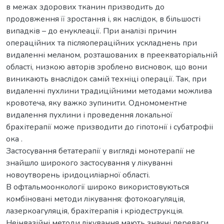
в межах здорових тканин призводить до
продовження її зростання і, як наслідок, в більшості
випадків – до енуклеації. При аналізі причин
операційних та післяопераційних ускладнень при
видаленні меланом, розташованих в преекваторіальній
області, низкою авторів зроблено висновок, що вони
виникають внаслідок самій техніці операції. Так, при
видаленні пухлини традиційними методами можлива
кровотеча, яку важко зупинити. Одномоментне
видалення пухлини і проведення локальної
брахітерапії може призводити до гіпотонії і субатрофіі
ока .
Застосування бетатерапії у вигляді монотерапії не
знайшло широкого застосування у лікуванні
новоутворень іридоциліарної області.
В офтальмоонкології широко використовуються
комбіновані методи лікування: фотокоагуляція,
лазеркоагуляція, брахітерапія і кріодеструкція.
Неінвазійні методи лікування мають значні переваги