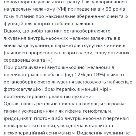
новоутворень увеального тракту. Пік захворюваності
на увеальну меланому (УМ) припадає на вік 55 років і
тому питання про максимальне збереження очей та їх
функцій для хворих особливо важливі.
Відомо, що вибір тактики органозберігаючого
лікування внутрішньоочних меланом залежить від
локалізації пухлини, її параметрів і супутніх чинників
(наявності проростання в шари склери, стану оптичних
середовищ ока та ін.)
При розташуванні внутрішньоочної меланоми в
преекваторіальної області (від 12% до 18%) в якості
органозберігаючого лікування застосовують найчастіше
фотокоагуляцію і брахітерапію, в меншій мірі -
протонну терапію і резекцію пухлини.
Однак, навіть ретельно виконана операція загрожує
такими ускладненнями як гіфема, гемофтальм,
іридоцикліт, гіпотонія або внутрішньоочна гіпертензія,
відшарування сітківки, ускладнена катаракта та
післяопераційний астигматизм. Видалення пухлини не