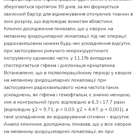
зберігаються протягом 30 днів, за які формується
захисний бар’єр для відмежування оточуючих тканин в
зоні розрізу, що відповідає вимогам абластики.
Клінічні дослідження показали, що у хворих на
меланому іридоциліарної локалізації під час операції
радіохвильовим ножем будь-які ускладнення відсутні,
при застосуванні ріжучого мікрохірургічного
інструменту однаково часто, у 11,1% випадках
спостерігається гіфема і дислокація кришталика.
Встановлено, що в післяопераційному періоді у хворих
на меланому іридоциліарної локалізації при
застосуванні радіохвильового ножа частота таких
ускладнень, як гіфема і гемофтальм, є значно меншою,
ніж в контрольній групі, відповідно в 6,3 і 17,7 рази
(відповідно χ2 = 9,71; р = 0,03; χ2 = 4,47; р = 0,001), а
таке ускладнення, як відшарування сітківки – відсутнє.
Аналіз клінічних досліджень показав, що у всіх хворих
на меланому іридоциліарної локалізації, як при