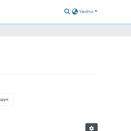
Увійти
шук