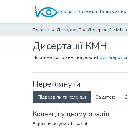
Розділи та колекції
Пошук за кр
Головна
Дисертації
Дисертації КМН
Дисертації КМН
Постійне посилання на розділ
https://reposit
Переглянути
Підрозділи та колекції
За датою
З
Колекції у цьому розділі
Зараз показуємо
1 - 4 з 4