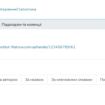
итеріями
Статистика
Підрозділи та колекції
.institut-filatova.com.ua/handle/123456789/61
а автором
За назвою
За ключовими словами
По