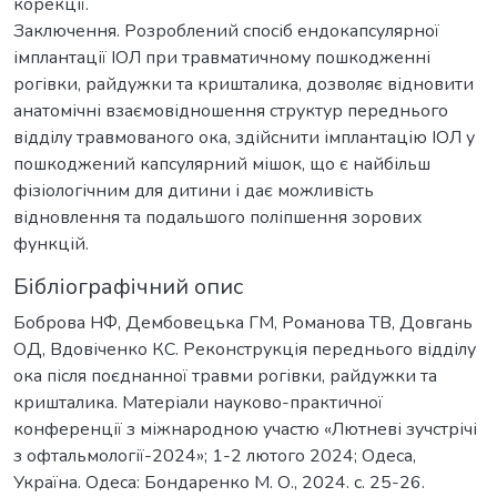
корекції.
Заключення. Розроблений спосіб ендокапсулярної
імплантації ІОЛ при травматичному пошкодженні
рогівки, райдужки та кришталика, дозволяє відновити
анатомічні взаємовідношення структур переднього
відділу травмованого ока, здійснити імплантацію ІОЛ у
пошкоджений капсулярний мішок, що є найбільш
фізіологічним для дитини і дає можливість
відновлення та подальшого поліпшення зорових
функцій.
Бібліографічний опис
Боброва НФ, Дембовецька ГМ, Романова ТВ, Довгань
ОД, Вдовіченко КС. Реконструкція переднього відділу
ока після поєднанної травми рогівки, райдужки та
кришталика. Матеріали науково-практичної
конференції з міжнародною участю «Лютневі зучстрічі
з офтальмології-2024»; 1-2 лютого 2024; Одеса,
Україна. Одеса: Бондаренко М. О., 2024. с. 25-26.