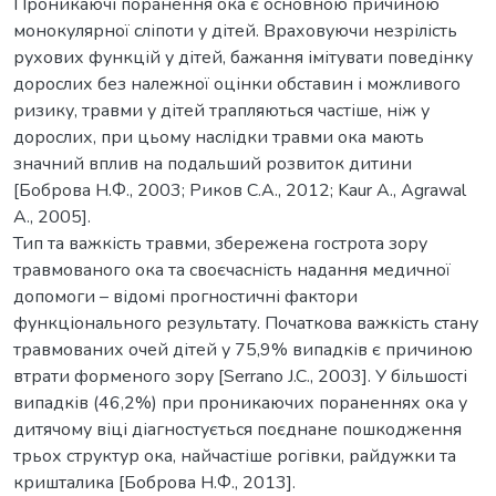
Проникаючі поранення ока є основною причиною
монокулярної сліпоти у дітей. Враховуючи незрілість
рухових функцій у дітей, бажання імітувати поведінку
дорослих без належної оцінки обставин і можливого
ризику, травми у дітей трапляються частіше, ніж у
дорослих, при цьому наслідки травми ока мають
значний вплив на подальший розвиток дитини
[Боброва Н.Ф., 2003; Риков С.А., 2012; Kaur A., Agrawal
A., 2005].
Тип та важкість травми, збережена гострота зору
травмованого ока та своєчасність надання медичної
допомоги – відомі прогностичні фактори
функціонального результату. Початкова важкість стану
травмованих очей дітей у 75,9% випадків є причиною
втрати форменого зору [Serrano J.C., 2003]. У більшості
випадків (46,2%) при проникаючих пораненнях ока у
дитячому віці діагностується поєднане пошкодження
трьох структур ока, найчастіше рогівки, райдужки та
кришталика [Боброва Н.Ф., 2013].