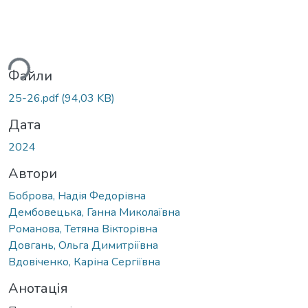
иться...
Файли
25-26.pdf
(94,03 KB)
Дата
2024
Автори
Боброва, Надія Федорівна
Дембовецька, Ганна Миколаївна
Романова, Тетяна Вікторівна
Довгань, Ольга Димитріївна
Вдовіченко, Каріна Сергіївна
Анотація