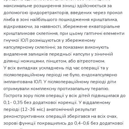
максимальне розширення зіниці здійснюється за
допомогою іридоретракторів, введених через прокол
лімба в зоні найбільшого пошкодження кришталика,
відкриваючи, за наявності, збережене екваторіальне
кришталикове склепіння, при цьому гаптичні елементи
гнучкої ІОЛ розміщуються у збереженому
капсулярному склепінні; за показами виконують
видалення залишків передньої капсули у зіничній
ділянці ножицями, пінцетом, або вітреотомом.
У всіх випадках ускладнень під час операції та у
післяопераційному періоді не було, ендокапсулярно
імплантована ІОЛ. У післяопераційному періоді діти
отримували комплексну протизапальну терапію.
Гострота зору після операції у всіх дітей підвищилася до
0,1- 0,35 без додаткової корекції. У віддаленому
періоді (12-36 міс.) анатомічний результат
реконструктивних операцій зберігався на всіх очах,
зорові функції покращились до 0,4-0,6 без додаткової