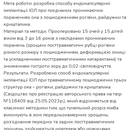
Мета роботи: розробка способу ендокапсулярної
імплантації ІОЛ при поєднаних проникаючих
пораненнях ока з пошкодженням рогівки, райдужки та
кришталика.
Матеріал та методи. Прооперовано 15 очей у 15 дітей
віком від 3 до 16 років з наслідками проникаючих
поранень (зрощені посттравматичні рубці рогівки
різного розміру з пошкодженням, деформацією зіниці
та ускладненими посттравматичними катарактами) та
зниженням гостроти зору до 0,02-світловідчуття.
Результати. Розроблено спосіб ендокапсулярної
імплантації ІОЛ при травматичному пошкодженні трьох
структур ока – рогівки, райдужки та кришталика
(Свідоцтво про реєстрацію авторського права на твір
№118409 від 25.05.2023р.), який відрізняється від
класичної методики тим, що тунельний розріз лімба
виконують в зоні передньокамерних зрощень;
роз’єднання передніх та задніх посттравматичних
зрощень здійснюється шпателем або ножицями;