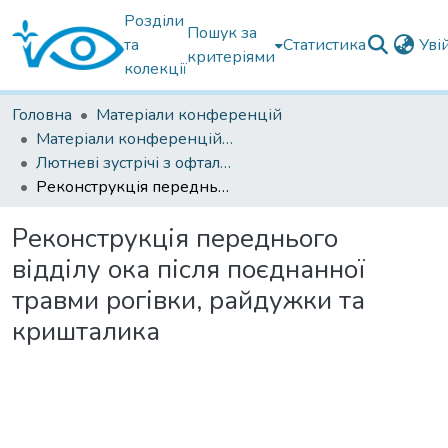
Розділи
Пошук за
та
Статистика
Уві
критеріями
колекції
Головна
Матеріали конференцій
Матеріали конференцій Інституту Філатова
Лютневі зустрічі з офтальмології 2024
Реконструкція переднього відділу ока після поєднанної травми рогівки, райдужки та кришталика
Реконструкція переднього
відділу ока після поєднанної
травми рогівки, райдужки та
кришталика