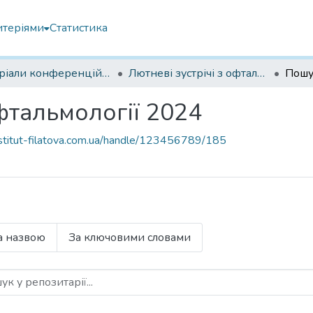
итеріями
Статистика
Матеріали конференцій Інституту Філатова
Лютневі зустрічі з офтальмології 2024
Пошу
офтальмології 2024
institut-filatova.com.ua/handle/123456789/185
а назвою
За ключовими словами