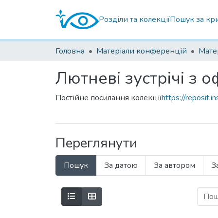
Розділи та колекції
Пошук за кр
Головна
Матеріали конференцій
Лютневі зустрічі з 
Постійне посилання колекції
https://reposit.
Переглянути
Пошук
За датою
За автором
З