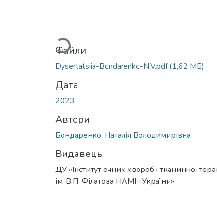
Вантажиться...
Файли
Dysertatsiia-Bondarenko-N.V.pdf
(1,62 MB)
Дата
2023
Автори
Бондаренко, Наталія Володимирівна
Видавець
ДУ «Інститут очних хвороб і тканинної терап
ім. В.П. Філатова НАМН України»