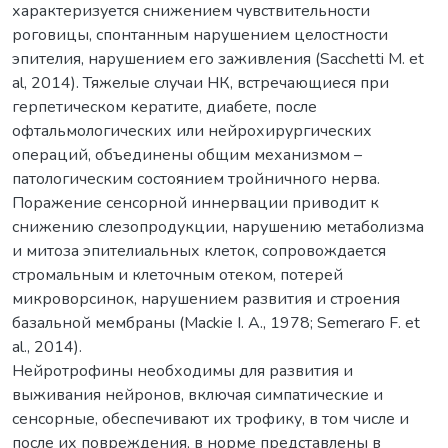
характеризуется снижением чувствительности
роговицы, спонтанным нарушением целостности
эпителия, нарушением его заживления (Sacchetti M. et
al, 2014). Тяжелые случаи НК, встречающиеся при
герпетическом кератите, диабете, после
офтальмологических или нейрохирургических
операций, объединены общим механизмом –
патологическим состоянием тройничного нерва.
Поражение сенсорной иннервации приводит к
снижению слезопродукции, нарушению метаболизма
и митоза эпителиальных клеток, сопровождается
стромальным и клеточным отеком, потерей
микроворсинок, нарушением развития и строения
базальной мембраны (Mackie I. A., 1978; Semeraro F. et
al., 2014).
Нейротрофины необходимы для развития и
выживания нейронов, включая симпатические и
сенсорные, обеспечивают их трофику, в том числе и
после их повреждения, в норме представлены в