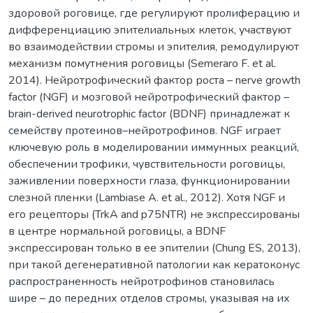
здоровой роговице, где регулируют пролиферацию и
дифференциацию эпителиальных клеток, участвуют
во взаимодействии стромы и эпителия, ремодулируют
механизм помутнения роговицы (Semeraro F. et al.
2014). Нейротрофический фактор роста – nerve growth
factor (NGF) и мозговой нейротрофический фактор –
brain-derived neurotrophic factor (BDNF) принадлежат к
семейству протеинов–нейротрофинов. NGF играет
ключевую роль в моделировании иммунных реакций,
обеспечении трофики, чувствительности роговицы,
заживлении поверхности глаза, функционировании
слезной пленки (Lambiase A. et al., 2012). Хотя NGF и
его рецепторы (TrkA and p75NTR) не экспрессированы
в центре нормальной роговицы, а BDNF
экспрессирован только в ее эпителии (Chung ES, 2013),
при такой дегенеративной патологии как кератоконус
распространенность нейротрофинов становилась
шире – до передних отделов стромы, указывая на их