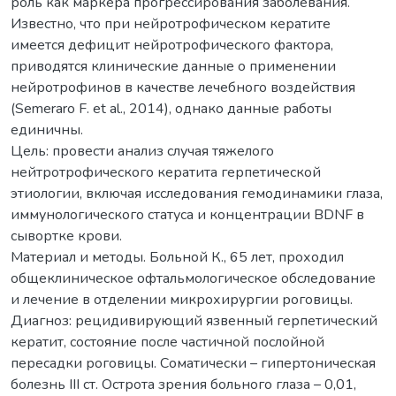
роль как маркера прогрессирования заболевания.
Известно, что при нейротрофическом кератите
имеется дефицит нейротрофического фактора,
приводятся клинические данные о применении
нейротрофинов в качестве лечебного воздействия
(Semeraro F. et al., 2014), однако данные работы
единичны.
Цель: провести анализ случая тяжелого
нейтротрофического кератита герпетической
этиологии, включая исследования гемодинамики глаза,
иммунологического статуса и концентрации BDNF в
сывортке крови.
Материал и методы. Больной К., 65 лет, проходил
общеклиническое офтальмологическое обследование
и лечение в отделении микрохирургии роговицы.
Диагноз: рецидивирующий язвенный герпетический
кератит, состояние после частичной послойной
пересадки роговицы. Соматически – гипертоническая
болезнь ІІІ ст. Острота зрения больного глаза – 0,01,