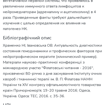
вегетативной нервной системы, что проявлялось в
увеличении иммунного ответа лимфоцитов к
нейромедиаторам (адреналину и ацетилхолину) в 4
раза. Приведенные факты требуют дальнейшего
изучения с целью определения их влияния на
патогенез НК.
Бібліографічний опис
Храменко НІ, Івановська ОВ. Актуальность диагностики
состояния гемодинамики и трофических факторов при
нейротрофическом кератите (клинический пример).
Матеріали науково-практичної конференції з
міжнародною участю "Філатовські читання - 2016",
присвяченої 80-річчю з дня заснування Інституту очних
хвороб і тканинної терапії ім. В. П. Філатова НАМН
України та XIV конгресу офтальмологічного товариства
країн Причорномор'я; 19-20 травня 2016; Одеса,
Україна. Одеса: ТЕС, 2016. с. 35-36.