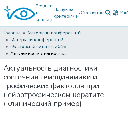
Розділи
Пошук за
та
Статистика
Уві
критеріями
колекції
Головна
Матеріали конференцій
Матеріали конференцій Інституту Філатова
Філатовські читання 2016
Актуальность диагностики состояния гемодинамики и трофических факторов при нейротрофическом кератите (клинический пример)
Актуальность диагностики
состояния гемодинамики и
трофических факторов при
нейротрофическом кератите
(клинический пример)