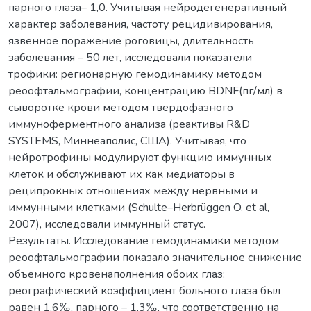
парного глаза– 1,0. Учитывая нейродегенеративный
характер заболевания, частоту рецидивирования,
язвенное поражение роговицы, длительность
заболевания – 50 лет, исследовали показатели
трофики: регионарную гемодинамику методом
реоофтальмографии, концентрацию BDNF(пг/мл) в
сыворотке крови методом твердофазного
иммуноферментного анализа (реактивы R&D
SYSTEMS, Миннеаполис, США). Учитывая, что
нейротрофины модулируют функцию иммунных
клеток и обслуживают их как медиаторы в
реципрокных отношениях между нервными и
иммунными клетками (Schulte–Herbrüggen O. et al,
2007), исследовали иммунный статус.
Результаты. Исследование гемодинамики методом
реоофтальмографии показало значительное снижение
объемного кровенаполнения обоих глаз:
реографический коэффициент больного глаза был
равен 1,6‰, парного – 1,3‰, что соответственно на