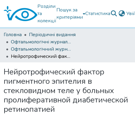
Розділи
Пошук за
та
Статистика
Уві
критеріями
колекції
Головна
Періодичні видання
Офтальмологічні журнали українські
Офтальмологічний журнал 2016
Нейротрофический фактор пигментного эпителия в стекловидном теле у больных пролиферативной диабетической ретинопатией
Нейротрофический фактор
пигментного эпителия в
стекловидном теле у больных
пролиферативной диабетической
ретинопатией