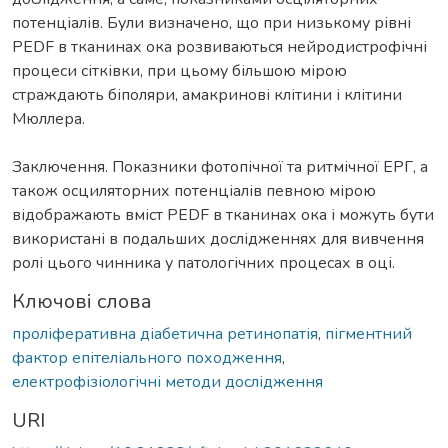
потенціалів. Були визначено, що при низькому рівні
PEDF в тканинах ока розвиваються нейродистрофічні
процеси сітківки, при цьому більшою мірою
страждають біполяри, амакринові клітини і клітини
Мюллера.
Заключення. Показники фотопічної та ритмічної ЕРГ, а
також осциляторних потенціалів певною мірою
відображають вміст PEDF в тканинах ока і можуть бути
використані в подальших дослідженнях для вивчення
ролі цього чинника у патологічних процесах в оці.
Ключові слова
проліферативна діабетична ретинопатія
,
пігментний
фактор епітеліального походження
,
електрофізіологічні методи дослідження
URI