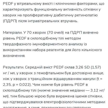
PEDF у вітреальному вмісті і клінічними факторами, що
характеризують функціональну активність сітківки у
хворих на проліферативну діабетичну ретинопатію
(ПДРП) після інтравітреальних втручань.
Матеріали. У 70 хворих (70 очей) на ПДРП вивчено
рівень PEDF в склоподібному тілі методом
твердофазного імуноферментного анализу із
використанням набора реагентів для його кількісного
визначення.
Результати. Середній вміст PEDF склав 3,26 SD (1,57)
нг / мл, у хворих з гемофтальмом був достовірно вище,
ніж у хворих з тракційним відшаруванням макули (t =
2,35, р = 0,022). Чим нижче був рівень PEDF в
склоподібному тілі (нижче значення медіани — 3,12 нг/
мл), тим більшою мірою була виражена ішемія сітківки,
що підтверджувалося електрофізіологічними методами
дослідження, а саме, показниками осціляторних