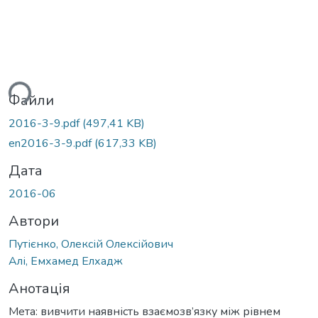
ься...
Файли
2016-3-9.pdf
(497,41 KB)
en2016-3-9.pdf
(617,33 KB)
Дата
2016-06
Автори
Путієнко, Олексій Олексійович
Алі, Емхамед Елхадж
Анотація
Мета: вивчити наявність взаємозв’язку між рівнем