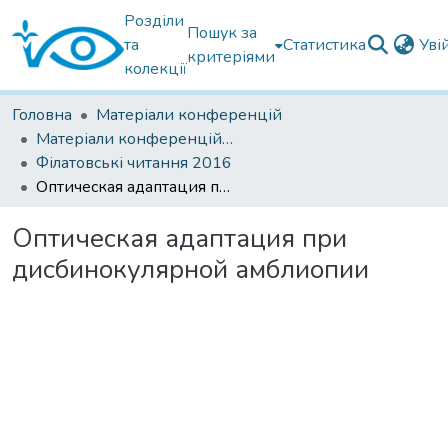
Розділи
Пошук за
та
Статистика
Уві
критеріями
колекції
Головна
Матеріали конференцій
Матеріали конференцій Інституту Філатова
Філатовські читання 2016
Оптическая адаптация при дисбинокулярной амблиопии
Оптическая адаптация при
дисбинокулярной амблиопии