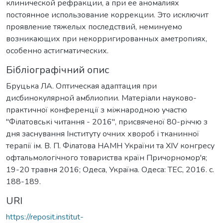
клинической рефракции, а при ее аномалиях
постоянное использование коррекции. Это исключит
проявление тяжелых последствий, неминуемо
возникающих при некорригированных аметропиях,
особенно астигматических.
Бібліографічний опис
Бруцька ЛА. Оптическая адаптация при
дисбинокулярной амблиопии. Матеріали науково-
практичної конференції з міжнародною участю
"Філатовські читання - 2016", присвяченої 80-річчю з
дня заснування Інституту очних хвороб і тканинної
терапії ім. В. П. Філатова НАМН України та XIV конгресу
офтальмологічного товариства країн Причорномор'я;
19-20 травня 2016; Одеса, Україна. Одеса: ТЕС, 2016. с.
188-189.
URI
https://reposit.institut-