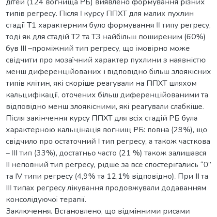
дiтей (124 вогнища РБ) виявлено формування різних
типів регресу. Після I курсу ППХТ для малих пухлин
стадії Т1 характерним було формування II типу регресу,
тоді як для стадій T2 та Т3 найбільш поширеним (60%)
був III –проміжний тип регресу, що імовірно може
свідчити про мозаїчний характер пухлини з наявністю
менш диференційованих і відповідно більш злоякісних
типів клітин, які скоріше реагували на ППХТ шляхом
кальцифікації, оточених більш диференційованими та
відповідно менш злоякісними, які реагували слабкіше.
Після закінчення курсу ППХТ для всіх стадій РБ була
характерною кальцінація вогнищ РБ: повна (29%), що
свідчило про остаточний I тип регресу, а також часткова
– III тип (33%), достатньо часто (21 %) також залишався
ІІ неповний тип регресу, рідше за все спостерігались “0”
та IV типи регресу (4,9% та 12,1% відповідно). При ІІ та
ІІІ типах регресу лікування продовжували додаванням
консолідуючої терапії.
Заключення. Встановлено, що відмінними рисами