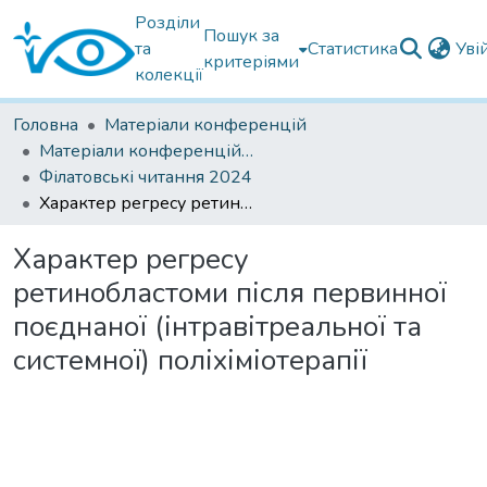
Розділи
Пошук за
та
Статистика
Уві
критеріями
колекції
Головна
Матеріали конференцій
Матеріали конференцій Інституту Філатова
Філатовські читання 2024
Характер регресу ретинобластоми після первинної поєднаної (інтравітреальної та системної) поліхіміотерапії
Характер регресу
ретинобластоми після первинної
поєднаної (інтравітреальної та
системної) поліхіміотерапії