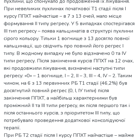
пухлини, що спонукало до продовження їх лікування.
При невеликих пухлинах початкової Т1 стадії після I
курсу ППХТ найчастіше – в 7 з 13 очей, мало місце
формування II типу регресу. У 5 випадках спостерігався
III тип регресу – поява кальцинатів в структурі пухлини
сірого кольору. Тільки 1 вогнище з 13 досягло повної
кальцинації, що свідчить про повний його регрес I
типу. В жодному випадку не було відзначено 0 та IV
типи регресу. Після закінчення курсів ППХТ на 12 очах,
які продовжили лікування, визначені наступні типи
регресу: «0» – 1 вогнище, I – 2, II – 3, III – 4, IV – 2. Таким
чином, на 6 з 13 первинних РБ Т1 стадії (46,2%) був
досягнутий повний регрес (0, І, ІУ типи) після
закінчення ППХТ, а найбільш характерними був
проміжний ІІ та ІІІ типи регресу, як після першого так і
після останнього курсів, з пріоритетом ІІІ типу, що
потребувало проведення додаткової консолідуючої
терапії.
При РБ Т2 стадії після І курсу ППХТ найчастіше – майже