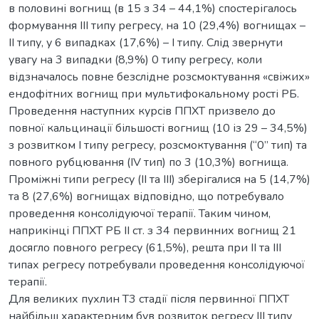
в половині вогнищ (в 15 з 34 – 44,1%) спостерігалось
формування ІІІ типу регресу, на 10 (29,4%) вогнищах –
ІІ типу, у 6 випадках (17,6%) – І типу. Слід звернути
увагу на 3 випадки (8,9%) 0 типу регресу, коли
відзначалось повне безслідне розсмоктування «свіжих»
ендофітних вогнищ при мультифокальному рості РБ.
Проведення наступних курсів ППХТ призвело до
повної кальцинації більшості вогнищ (10 із 29 – 34,5%)
з розвитком І типу регресу, розсмоктування (“0” тип) та
повного рубцювання (IV тип) по 3 (10,3%) вогнища.
Проміжні типи регресу (II та III) зберігалися на 5 (14,7%)
та 8 (27,6%) вогнищах відповідно, що потребувало
проведення консолідуючої терапії. Таким чином,
наприкінці ППХТ РБ II ст. з 34 первинних вогнищ 21
досягло повного регресу (61,5%), решта при ІІ та ІІІ
типах регресу потребували проведення консолідуючої
терапії.
Для великих пухлин Т3 стадії після первинної ППХТ
найбільш характерним був розвиток регресу ІІІ типу