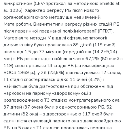
вінкрістином (CEV-протокол, за методикою Shields at
al., 1996). Характер регресу РБ після нового
органозберігаючого методу ще невивчений.
Мета роботи. Вивчити типи регресу різних стадій РБ
після первинної поєднаної поліхіміотерапії (ППХТ).
Матеріал та методи. У відділі офтальмопатології
дитячого віку було проліковано 89 дітей (119 очей)
віком від 1,5 до 77 місяців (середній вік (14,2±9,24)
міс.) з РБ різної стадії: найбільш часто 67,2% (80 очей з
119) спостерігалася Т3 стадія РБ (за класифікацією
ВООЗ 1969 р.), у 28 (23,6%) діагностувалася Т2 стадія,
Т1 стадія спостерігалась рідко 11 очей (9,2%) і
найчастіше була діагностована при обстеженні під
наркозом на парному «здоровому» оці з
розповсюдженою Т3 стадією контрлатерального ока.
37 дітей (37 очей) були з односторонньою РБ, 52
дитини (82 ока) – з двосторонньою ( 17 очей були
єдині після енуклеації парного ока з далекозайденою
РБ, на 5 очах з Т1 стадією проводилась первинна