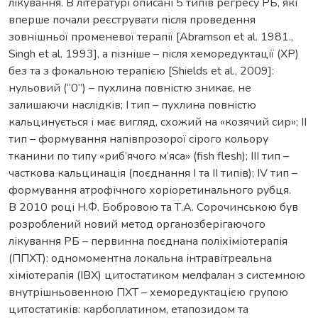
лікування. В літературі описані 5 типів регресу РБ, які
вперше почали реєструвати після проведення
зовнішньої променевої терапії [Abramson et al. 1981.,
Singh et al. 1993], а пізніше – після хеморедуктації (ХР)
без та з фокальною терапією [Shields et al., 2009]:
нульовий (“0”) – пухлина повністю зникає, не
залишаючи наслідків; I тип – пухлина повністю
кальцинується і має вигляд, схожий на «козячий сир»; II
тип – формування напівпрозорої сірого кольору
тканини по типу «риб’ячого м’яса» (fish flesh); III тип –
часткова кальцинація (поєднання I та II типів); IV тип –
формування атрофічного хоріоретинального рубця.
В 2010 році Н.Ф. Бобровою та Т.А. Сорочинською був
розроблений новий метод органозберігаючого
лікування РБ – первинна поєднана поліхіміотерапія
(ППХТ): одномоментна локальна інтравітреальна
хіміотерапія (ІВХ) цитостатиком мелфалан з системною
внутрішньовенною ПХТ – хеморедуктацією групою
цитостатиків: карбоплатином, етапозидом та