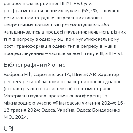
регресу після первинної ППХТ РБ були:
розфрагментація великих пухлин (59,3%) з появою
ретинальних та, рідше, вітреальних клонів і
некротичних вогнищ, які розсмоктувались або
кальцинувались в процесі лікування; наявність різних
типів регресу в одному оці при мультифокальному
рості; трансформація одних типів регресу в інші в
процесі лікування – частіше за все ІІ типу в ІІІ, а ІІІ – в І.
Бібліографічний опис
Боброва НФ, Сорочинська ТА, Шилик АВ. Характер
регресу ретинобластоми після первинної поєднаної
(інтравітреальної та системної) полі хіміотерапії.
Матеріали науково-практичної конференції з
міжнародною участю «Філатовські читання 2024»; 16-
18 травня 2024; Одеса, Україна. Одеса: Бондаренко
М.О., 2024.
URI