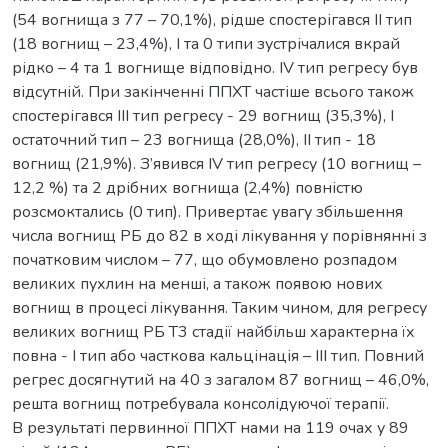
(54 вогнища з 77 – 70,1%), рідше спостерігався ІІ тип
(18 вогнищ – 23,4%), І та 0 типи зустрічалися вкрай
рідко – 4 та 1 вогнище відповідно. ІV тип регресу був
відсутній. При закінченні ППХТ частіше всього також
спостерігався ІІІ тип регресу - 29 вогнищ (35,3%), І
остаточний тип – 23 вогнища (28,0%), ІІ тип - 18
вогнищ (21,9%). З’явився IV тип регресу (10 вогнищ –
12,2 %) та 2 дрібних вогнища (2,4%) повністю
розсмоктались (0 тип). Привертає увагу збільшення
числа вогнищ РБ до 82 в ході лікування у порівнянні з
початковим числом – 77, що обумовлено розпадом
великих пухлин на менші, а також появою нових
вогнищ в процесі лікування. Таким чином, для регресу
великих вогнищ РБ Т3 стадії найбільш характерна їх
повна - I тип або часткова кальцінація – III тип. Повний
регрес досягнутий на 40 з загалом 87 вогнищ – 46,0%,
решта вогнищ потребувала консолідуючої терапії.
В результаті первинної ППХТ нами на 119 очах у 89