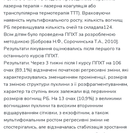
лазерна терапія – лазерна коагуляція або
транспупілярна термотерапія ТТТ). Враховуючи
наявність мультифокального росту, кількість вогнищ
РБ перевищувала кількість очей та складала124.
Всім дітям було проведена ППХТ за розробленою
методикою [Боброва Н.Ф., Сорочинська Т.А., 2010].
Результати лікування оцінювались після першого та
останнього курсів ППХТ.
Результати. Через 3 тижні після І курсу ППХТ на 106
очах (89,1%) відзначені початкові регресивні зміни, які
характеризувались зменшенням проміненції, розмірів
та зміною структури пухлини з її розфрагментуванням,
характер та ступінь яких залежали від первинних
розмірів вогнищ РБ. На 13 очах (10,9%) з великими
вогнищами пухлини та високим вторинним
відшаруванням сітківки, з екзофітним, а також
мультифокальним ростом регресивні зміни не
спостерігались, але відзначалась стабілізація зростання