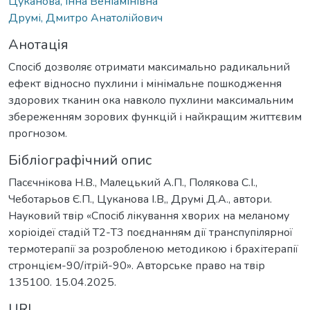
Цуканова, Інна Веніамінівна
Друмі, Дмитро Анатолійович
Анотація
Спосіб дозволяє отримати максимально радикальний
ефект відносно пухлини і мінімальне пошкодження
здорових тканин ока навколо пухлини максимальним
збереженням зорових функцій і найкращим життєвим
прогнозом.
Бібліографічний опис
Пасєчнікова Н.В., Малецький А.П., Полякова С.І.,
Чеботарьов Є.П., Цуканова І.В,, Друмі Д.А., автори.
Науковий твір «Спосіб лікування хворих на меланому
хоріоідеї стадій Т2-Т3 поєднанням дії транспупілярної
термотерапії за розробленою методикою і брахітерапії
стронцієм-90/ітрій-90». Авторське право на твір
135100. 15.04.2025.
URI