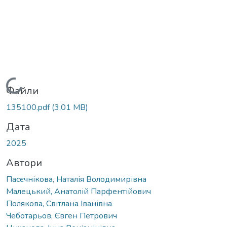
Вантажиться...
Файли
135100.pdf
(3,01 MB)
Дата
2025
Автори
Пасєчнікова, Наталія Володимирівна
Малецький, Анатолій Парфентійович
Полякова, Світлана Іванівна
Чеботарьов, Євген Петрович