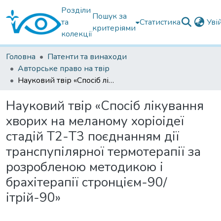
Розділи
Пошук за
та
Статистика
Уві
критеріями
колекції
Головна
Патенти та винаходи
Авторське право на твір
Науковий твір «Спосіб лікування хворих на меланому хоріоідеї стадій Т2-Т3 поєднанням дії транспупілярної термотерапії за розробленою методикою і брахітерапії стронцієм-90/ітрій-90»
Науковий твір «Спосіб лікування
хворих на меланому хоріоідеї
стадій Т2-Т3 поєднанням дії
транспупілярної термотерапії за
розробленою методикою і
брахітерапії стронцієм-90/
ітрій-90»