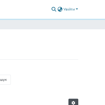
Увійти
шук