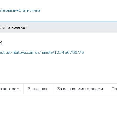
итеріями
Статистика
ли та колекції
и
.institut-filatova.com.ua/handle/123456789/76
а автором
За назвою
За ключовими словами
По