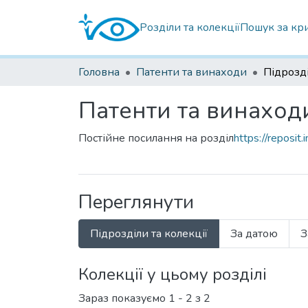
Розділи та колекції
Пошук за кр
Головна
Патенти та винаходи
Підрозді
Патенти та винаход
Постійне посилання на розділ
https://reposit
Переглянути
Підрозділи та колекції
За датою
З
Колекції у цьому розділі
Зараз показуємо
1 - 2 з 2