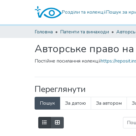
Розділи та колекції
Пошук за кр
Головна
Патенти та винаходи
Авторськ
Авторське право на 
Постійне посилання колекції
https://reposit.
Переглянути
Пошук
За датою
За автором
З