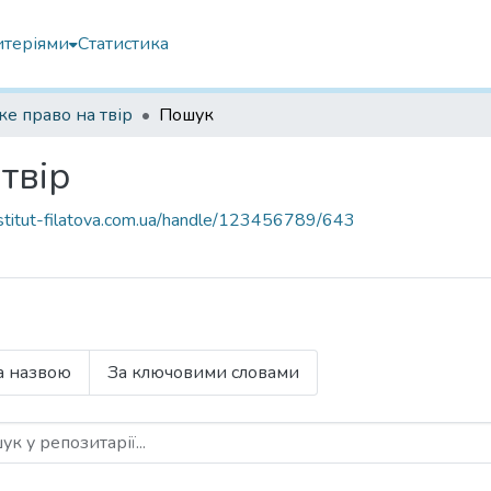
итеріями
Статистика
е право на твір
Пошук
твір
institut-filatova.com.ua/handle/123456789/643
а назвою
За ключовими словами