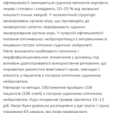
офтальмології залишається судинна патологія зорового
нерва і сітківки і складають 10–15 % від загальної
кількості очних хвороб. У нозологічній структурі
захворювань органа зору, що призводять до
незворотної сліпоти, переважають судинні
захворювання органа зору. У сучасній офтальмології
питання оптимальної нейропротекції є актуальними в
лікуванні гострої оптичної судинної нейропатії.
Мета: визначити особливості клінічних і
морфофункціональних показників у динаміці під
впливом довготривалого використання речовини, що
нормалізує реологічні властивості крові, зменшує її
в’язкість у пацієнтів з гострою оптичною судинною
нейропатією.
Матеріал та методи. Обстеження пройшли 106
пацієнтів (106 очей) з гострою судинною оптичною
нейропатією. Курс лікування тривав протягом 10–12
діб. Хворі були довільно розподілені у дві групи. І групу
становили 65 хворих, які після проведеного