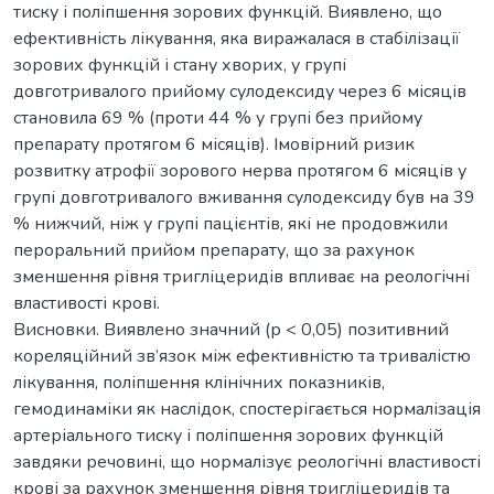
тиску і поліпшення зорових функцій. Виявлено, що
ефективність лікування, яка виражалася в стабілізації
зорових функцій і стану хворих, у групі
довготривалого прийому сулодексиду через 6 місяців
становила 69 % (проти 44 % у групі без прийому
препарату протягом 6 місяців). Імовірний ризик
розвитку атрофії зорового нерва протягом 6 місяців у
групі довготривалого вживання сулодексиду був на 39
% нижчий, ніж у групі пацієнтів, які не продовжили
пероральний прийом препарату, що за рахунок
зменшення рівня тригліцеридів впливає на реологічні
властивості крові.
Висновки. Виявлено значний (р < 0,05) позитивний
кореляційний зв’язок між ефективністю та тривалістю
лікування, поліпшення клінічних показників,
гемодинаміки як наслідок, спостерігається нормалізація
артеріального тиску і поліпшення зорових функцій
завдяки речовині, що нормалізує реологічні властивості
крові за рахунок зменшення рівня тригліцеридів та