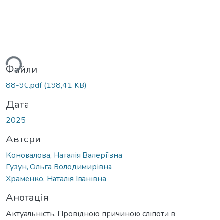
житься...
Файли
88-90.pdf
(198,41 KB)
Дата
2025
Автори
Коновалова, Наталія Валеріївна
Гузун, Ольга Володимирівна
Храменко, Наталія Іванівна
Анотація
Актуальність. Провідною причиною сліпоти в