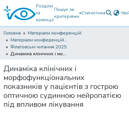
Розділи
Пошук за
та
Статистика
Уві
критеріями
колекції
Головна
Матеріали конференцій
Матеріали конференцій Інституту Філатова
Філатовські читання 2025
Динаміка клінічних і морфофункціональних показників у пацієнтів з гострою оптичною судинною нейропатією під впливом лікування
Динаміка клінічних і
морфофункціональних
показників у пацієнтів з гострою
оптичною судинною нейропатією
під впливом лікування