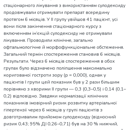
стаціонарного лікування з використанням сулодексиду
продовжували отримувати препарат всередину
протягом 6 місяців. У ІІ групу увійшов 41 пацієнт, усі
вони після закінчення стаціонарного курсу з
включенням ін’єкцій сулодексиду не отримували
лікування. Проводили клінічне, загально
офтальмологічне й морфофункціональне обстеження.
Загальний термін спостереження становив 6 місяців.
Результати. Через 6 місяців спостереження в обох
групах було відзначено поліпшення максимально
коригованої гостроти зору (р = 0,000), однак у
пацієнтів І групи цей показник був у 2 рази більшим
порівняно з хворими ІІ групи — 0,3 (0,3–0,5) і 0,14 (0,1–
0,2) відповідно. Завдяки нормалізації клінічних
показників імовірний ризик розвитку артеріальної
гіпертензії через 6 місяців у групі пацієнтів з
довготривалим прийомом сулодексиду (відносний
ризик 0,43; 95% ДІ 0,26–0,71) був на 30 % нижчий,