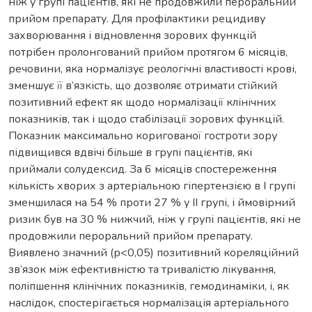
ніж у групі пацієнтів, які не продовжили пероральний
прийом препарату. Для профілактики рецидиву
захворювання і відновлення зорових функцій
потрібен пролонгований прийом протягом 6 місяців,
речовини, яка нормалізує реологічні властивості крові,
зменшує її в’язкість, що дозволяє отримати стійкий
позитивний ефект як щодо нормалізації клінічних
показників, так і щодо стабілізації зорових функцій.
Показник максимально коригованої гостроти зору
підвищився вдвічі більше в групі пацієнтів, які
приймали солудексид. За 6 місяців спостереження
кількість хворих з артеріальною гіпертензією в І групі
зменшилася на 54 % проти 27 % у ІІ групі, і ймовірний
ризик був на 30 % нижчий, ніж у групі пацієнтів, які не
продовжили пероральний прийом препарату.
Виявлено значний (р<0,05) позитивний кореляційний
зв’язок між ефективністю та тривалістю лікування,
поліпшення клінічних показників, гемодинаміки, і, як
наслідок, спостерігається нормалізація артеріального