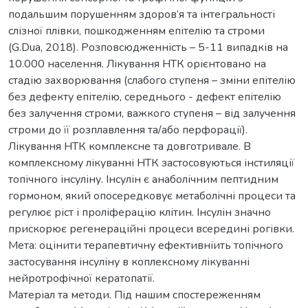
подальшим порушенням здоров’я та інтегральності
слізної плівки, пошкодженням епітелію та строми
(G.Dua, 2018). Розповсюдженність – 5-11 випадків на
10.000 населення. Лікування НТК орієнтовано на
стадію захворювання (слабого ступеня – зміни епітелію
без дефекту епітелію, середнього - дефект епітелію
без залучення строми, важкого ступеня – від залучення
строми до її розплавлення та/або перфорації).
Лікування НТК комплексне та довготривале. В
комплексному лікуванні НТК застосовуються інстиляції
топічного інсуліну. Інсулін є анаболічним пептидним
гормоном, який опосередковує метаболічні процеси та
регулює ріст і проліферацію клітин. Інсулін значно
прискорює регенераційні процеси всередині рогівки.
Мета: оцінити терапевтичну ефективніить топічного
застосування інсуліну в коплексному лікуванні
нейротрофічної кератопатії.
Матеріал та методи. Під нашим спостереженням