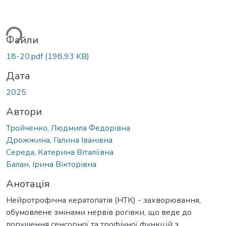
иться...
Файли
18-20.pdf
(198,93 KB)
Дата
2025
Автори
Тройченко, Людмила Федорівна
Дрожжина, Галина Іванівна
Середа, Катерина Віталіївна
Балан, Ірина Вікторівна
Анотація
Нейротрофічна кератопатія (НТК) - захворювання,
обумовлене змінами нервів рогівки, що веде до
порушення сенсорної та трофічної функцій з