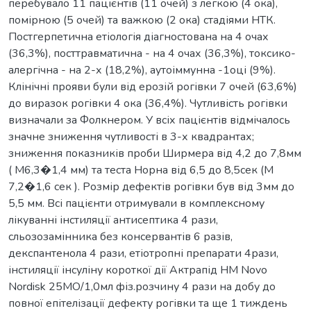
перебувало 11 пацієнтів (11 очей) з легкою (4 ока),
помірною (5 очей) та важкою (2 ока) стадіями НТК.
Постгерпетична етіологія діагностована на 4 очах
(36,3%), посттравматична - на 4 очах (36,3%), токсико-
алергічна - на 2-х (18,2%), аутоіммунна -1оці (9%).
Клінічні прояви були від ерозій рогівки 7 очей (63,6%)
до виразок рогівки 4 ока (36,4%). Чутливість рогівки
визначали за Фолкнером. У всіх пацієнтів відмічалось
значне зниження чутливості в 3-х квадрантах;
зниження показників проби Ширмера від 4,2 до 7,8мм
( М6,3�1,4 мм) та теста Норна від 6,5 до 8,5сек (М
7,2�1,6 сек ). Розмір дефектів рогівки був від 3мм до
5,5 мм. Всі пацієнти отримували в комплексному
лікуванні інстиляції антисептика 4 рази,
сльозозамінника без консервантів 6 разів,
декспантенола 4 рази, етіотропні препарати 4рази,
інстиляції інсуліну короткої дії Актрапід НМ Novo
Nordisk 25МО/1,0мл фіз.розчину 4 рази на добу до
повної епітелізації дефекту рогівки та ще 1 тиждень