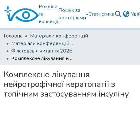
Розділи
Пошук за
та
Статистика
Уві
критеріями
колекції
Головна
Матеріали конференцій
Матеріали конференцій Інституту Філатова
Філатовські читання 2025
Комплексне лікування нейротрофічної кератопатії з топічним застосуванням інсуліну
Комплексне лікування
нейротрофічної кератопатії з
топічним застосуванням інсуліну