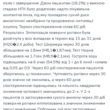
після її завершення. Двом пацієнтам (18,2%) з важкою
стадією НТК було додатково надіто лікувальна
контактна лінза, під яку покладено сухий диск
амніотичної мембрани та продовжено інстиляції
інсуліну. Термін спостереження склав 60 діб.
Результати. Эпітелізація поверхні рогівки була
досягнута у всіх випадках в термін від 15 до 32 днів
(М20�2,4 доби). Тест Ширмера через 30 днів
збільшився на 1,8мм (М8,1�1,87мм), Тест Норна
збільшився на 1,7сек (М8,9�2,1сек). Гострота зору
підвищилась на 6 очах (54,5%) від 1-ї до 6 ліній і склала
від 0,05 до 0,9. Через 60 діб спостереження пацієнтів
зберігались ці показники . Чутливість рогівки через 30
днів значно не змінилась, а через 60 днів
спостереження підвищилась та кількість квадрантів
зниження чутливості зменшилось до 2-х. У 2-х
пацієнтів із застосуванням сухого амніону через 30 діб
поверхня рогівки епітелізована з значним зниженням
площі помутніння. Побочних дій при застосуванні