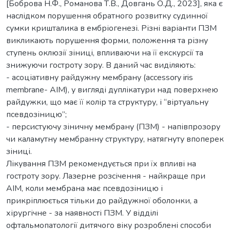
[Боброва Н.Ф., Романова Т.В., Довгань О.Д., 2023], яка є
наслідком порушення обратного розвитку судинної
сумки кришталика в ембріогенезі. Різні варіанти ПЗМ
викликають порушення форми, положення та різну
ступень оклюзії зіниці, впливаючи на її екскурсії та
знижуючи гостроту зору. В даний час виділяють:
- асоціативну райдужну мембрану (accessory iris
membrane- AIM), у вигляді дуплікатури над поверхнею
райдужки, що має її колір та структуру, і “віртуальну
псевдозіницю”;
- персистуючу зіничну мембрану (ПЗМ) - напівпрозору
чи каламутну мембранну структуру, натягнуту впоперек
зіниці.
Лікування ПЗМ рекомендується при їх впливі на
гостроту зору. Лазерне розсічення - найкраще при
AIM, коли мембрана має псевдозіницю і
прикріплюється тільки до райдужної оболонки, а
хірургічне - за наявності ПЗМ. У відділі
офтальмопатології дитячого віку розроблені способи