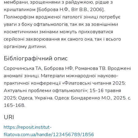
мембрани, зрощеннями з райдужкою, рідше з
кришталиком [Боброва Н.Ф., Віт В.В., 2006].
Поліморфізм вродженої патології зіниці потребує
уваги з боку офтальмологів, так як за зовнішніми
косметичними змінами можуть приховуватися
серйозні захворювання як самого ока, так і всього
організму дитини.
Бібліографічний опис
Сорочинська ТА, Боброва НФ, Романова ТВ. Вроджені
аномалії зіниці. Матеріали міжнародної науково-
практичної конференції «Філатовські читання 2025:
Актуальні проблеми офтальмології»; 15-16 травня
2025; Одеса, Україна. Одеса: Бондаренко М.О., 2025. c.
165-168.
URI
https://reposit.institut-
filatova.com.ua/handle/123456789/1856