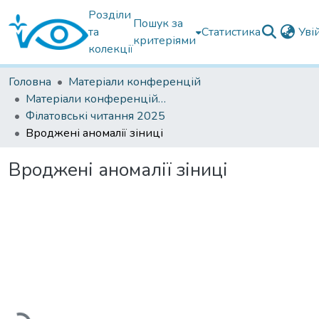
Розділи
Пошук за
та
Статистика
Уві
критеріями
колекції
Головна
Матеріали конференцій
Матеріали конференцій Інституту Філатова
Філатовські читання 2025
Вроджені аномалії зіниці
Вроджені аномалії зіниці