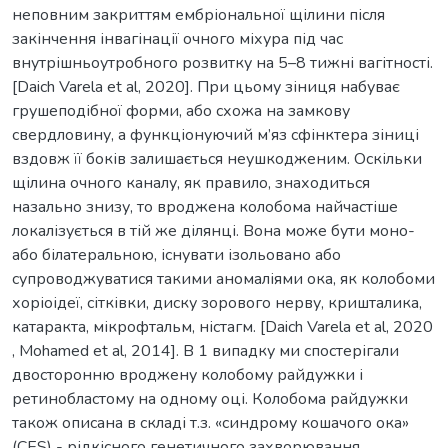
неповним закриттям ембріональної щілини після
закінчення інвагінації очного міхура під час
внутрішньоутробного розвитку на 5–8 тижні вагітності.
[Daich Varela et al, 2020]. При цьому зіниця набуває
грушеподібної форми, або схожа на замкову
свердловину, а функціонуючий м’яз сфінктера зіниці
вздовж її боків залишається неушкодженим. Оскільки
щілина очного каналу, як правило, знаходиться
назально знизу, то вроджена колобома найчастіше
локалізується в тій же ділянці. Вона може бути моно-
або білатеральною, існувати ізольовано або
супроводжуватися такими аномаліями ока, як колобоми
хоріоідеї, сітківки, диску зорового нерву, кришталика,
катаракта, мікрофтальм, ністагм. [Daich Varela et al, 2020
, Mohamed et al, 2014]. В 1 випадку ми спостерігали
двосторонню вроджену колобому райдужки і
ретинобластому на одному оці. Колобома райдужки
також описана в складі т.з. «синдрому кошачого ока»
(CES) - рідкісного генетичного захворювання