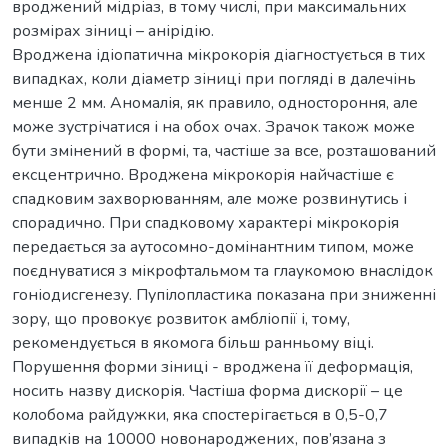
вроджений мідріаз, в тому числі, при максимальних
розмірах зіниці – анірідію.
Вроджена ідіопатична мікрокорія діагностується в тих
випадках, коли діаметр зіниці при погляді в далечінь
менше 2 мм. Аномалія, як правило, одностороння, але
може зустрічатися і на обох очах. Зрачок також може
бути змінений в формі, та, частіше за все, розташований
ексцентрично. Вроджена мікрокорія найчастіше є
спадковим захворюванням, але може розвинутись і
спорадично. При спадковому характері мікрокорія
передається за аутосомно-домінантним типом, може
поєднуватися з мікрофтальмом та глаукомою внаслідок
гоніодисгенезу. Пупілопластика показана при зниженні
зору, що провокує розвиток амбліопії і, тому,
рекомендується в якомога більш ранньому віці.
Порушення форми зіниці - вроджена її деформація,
носить назву дискорія. Частіша форма дискорії – це
колобома райдужки, яка спостерігається в 0,5-0,7
випадків на 10000 новонароджених, пов’язана з