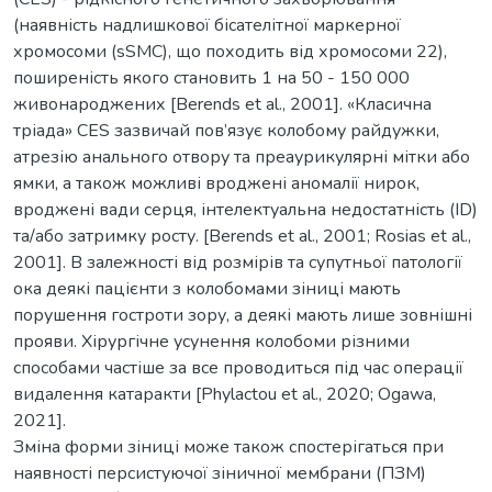
(наявність надлишкової бісателітної маркерної
хромосоми (sSMC), що походить від хромосоми 22),
поширеність якого становить 1 на 50 - 150 000
живонароджених [Berends et al., 2001]. «Класична
тріада» CES зазвичай пов’язує колобому райдужки,
атрезію анального отвору та преаурикулярні мітки або
ямки, а також можливі вроджені аномалії нирок,
вроджені вади серця, інтелектуальна недостатність (ID)
та/або затримку росту. [Berends et al., 2001; Rosias et al.,
2001]. В залежності від розмірів та супутньої патології
ока деякі пацієнти з колобомами зіниці мають
порушення гостроти зору, а деякі мають лише зовнішні
прояви. Хірургічне усунення колобоми різними
способами частіше за все проводиться під час операції
видалення катаракти [Phylactou et al., 2020; Ogawa,
2021].
Зміна форми зіниці може також спостерігаться при
наявності персистуючої зіничної мембрани (ПЗМ)