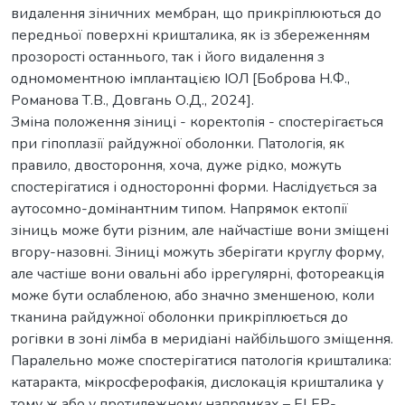
видалення зіничних мембран, що прикріплюються до
передньої поверхні кришталика, як із збереженням
прозорості останнього, так і його видалення з
одномоментною імплантацією ІОЛ [Боброва Н.Ф.,
Романова Т.В., Довгань О.Д., 2024].
Зміна положення зіниці - коректопія - спостерігається
при гіпоплазії райдужної оболонки. Патологія, як
правило, двостороння, хоча, дуже рідко, можуть
спостерігатися і односторонні форми. Наслідується за
аутосомно-домінантним типом. Напрямок ектопії
зіниць може бути різним, але найчастіше вони зміщені
вгору-назовні. Зіниці можуть зберігати круглу форму,
але частіше вони овальні або іррегулярні, фотореакція
може бути ослабленою, або значно зменшеною, коли
тканина райдужної оболонки прикріплюється до
рогівки в зоні лімба в меридіані найбільшого зміщення.
Паралельно може спостерігатися патологія кришталика:
катаракта, мікросферофакія, дислокація кришталика у
тому ж або у протилежному напрямках – ELEP-