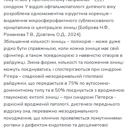
синдром. У відділі офтальмопатології дитячого віку
розроблена одномоментна хірургічна корекція –
видалення мікросферофакічного сублюксованого
кришталика із центрацією зіниці [Боброва Н.Ф.,
Романова Т.В., Довгань О.Д., 2024].
Збільшення кількості зіниць – полікорія – може дуже
рідко бути справжньою, коли кожна зіниця має свій
сфінктер, а також псевдокорією з наявністю отворів в
райдужці. Зміна форми, кількості та положення зіниці
можуть поєднуватись і спостерігаються при синдромі
Рігера – спадковій мезодермальній гіпоплазії
райдужки, що передається в 75% по аутосомно-
домінінтному типу та в 50% поєднується з вродженою
глаукомою; ектопії зіниці – при синдромі Петерса -
рідкісній вродженій патології, дисгенезі переднього
відрізку ока, переважно мезодермального
походження, що клінічно проявляється помутніннями
рогівки з дефектом ендотелію та десцеметової