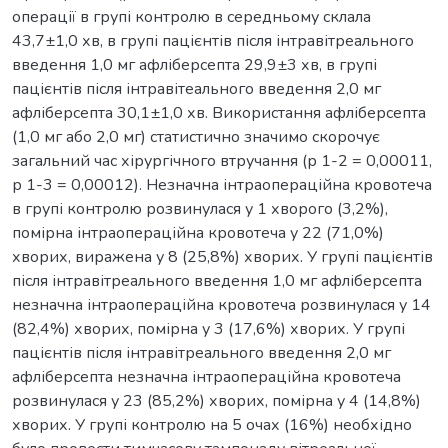
операції в групі контролю в середньому склала
43,7±1,0 хв, в групі пацієнтів після інтравітреального
введення 1,0 мг афліберсепта 29,9±3 хв, в групі
пацієнтів після інтравітеального введення 2,0 мг
афліберсепта 30,1±1,0 хв. Використання афліберсепта
(1,0 мг або 2,0 мг) статистично значимо скорочує
загальний час хірургічного втручання (р 1-2 = 0,00011,
р 1-3 = 0,00012). Незначна інтраопераційна кровотеча
в групі контролю розвинулася у 1 хворого (3,2%),
помірна інтраопераційна кровотеча у 22 (71,0%)
хворих, виражена у 8 (25,8%) хворих. У групі пацієнтів
після інтравітреального введення 1,0 мг афліберсепта
незначна інтраопераційна кровотеча розвинулася у 14
(82,4%) хворих, помірна у 3 (17,6%) хворих. У групі
пацієнтів після інтравітреального введення 2,0 мг
афліберсепта незначна інтраопераційна кровотеча
розвинулася у 23 (85,2%) хворих, помірна у 4 (14,8%)
хворих. У групі контролю на 5 очах (16%) необхідно