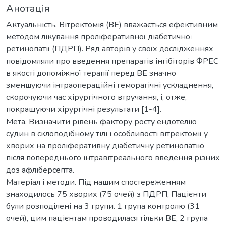
Анотація
Актуальність. Вітректомія (ВЕ) вважається ефективним
методом лікування проліферативної діабетичної
ретинопатії (ПДРП). Ряд авторів у своїх дослідженнях
повідомляли про введення препаратів інгібіторів ФРЕС
в якості допоміжної терапії перед ВЕ значно
зменшуючи інтраопераційні геморагічні ускладнення,
скорочуючи час хірургічного втручання, і, отже,
покращуючи хірургічні результати [1-4].
Мета. Визначити рівень фактору росту ендотелію
судин в склоподібному тілі і особливості вітректомії у
хворих на проліферативну діабетичну ретинопатію
після попереднього інтравітреального введення різних
доз афліберсепта.
Матеріал і методи. Під нашим спостереженням
знаходилось 75 хворих (75 очей) з ПДРП, Пацієнти
були розподілені на 3 групи. 1 група контролю (31
очей), цим пацієнтам проводилася тільки ВЕ, 2 група