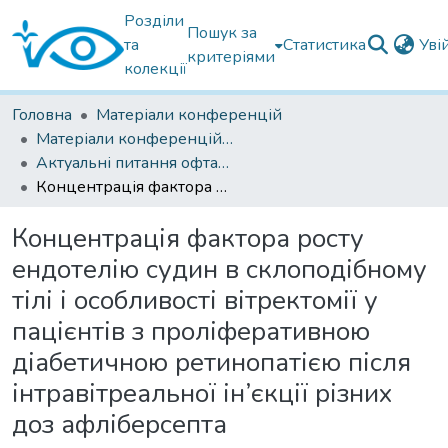
Розділи
Пошук за
та
Статистика
Уві
критеріями
колекції
Головна
Матеріали конференцій
Матеріали конференцій Інституту Філатова
Актуальні питання офтальмології 2021
Концентрація фактора росту ендотелію судин в склоподібному тілі і особливості вітректомії у пацієнтів з проліферативною діабетичною ретинопатією після інтравітреальної ін’єкції різних доз афліберсепта
Концентрація фактора росту
ендотелію судин в склоподібному
тілі і особливості вітректомії у
пацієнтів з проліферативною
діабетичною ретинопатією після
інтравітреальної ін’єкції різних
доз афліберсепта