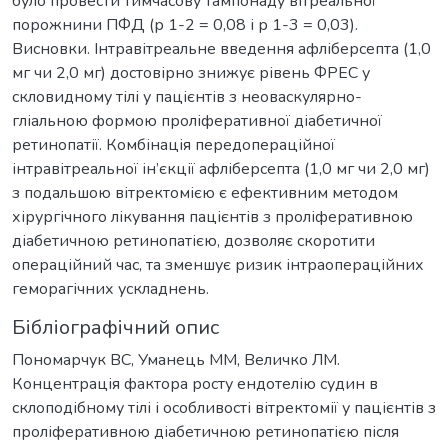
було провести тимчасову тампонаду вітреальної
порожнини ПФД (р 1-2 = 0,08 і р 1-3 = 0,03).
Висновки. Інтравітреальне введення афліберсепта (1,0
мг чи 2,0 мг) достовірно знижує рівень ФРЕС у
скловидному тілі у пацієнтів з неоваскулярно-
гліальною формою проліферативної діабетичної
ретинопатії. Комбінація передопераційної
інтравітреальної ін’єкції афліберсепта (1,0 мг чи 2,0 мг)
з подальшою вітректомією є ефективним методом
хірургічного лікування пацієнтів з проліферативною
діабетичною ретинопатією, дозволяє скоротити
операційний час, та зменшує ризик інтраопераційних
геморагічних ускладнень.
Бібліографічний опис
Пономарчук ВС, Уманець ММ, Величко ЛМ.
Концентрація фактора росту ендотелію судин в
склоподібному тілі і особливості вітректомії у пацієнтів з
проліферативною діабетичною ретинопатією після