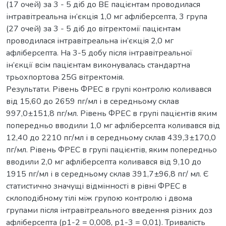
(17 очей) за 3 - 5 діб до ВЕ пацієнтам проводилася
інтравітреальна ін’єкція 1,0 мг афліберсепта, 3 група
(27 очей) за 3 - 5 діб до вітректомії пацієнтам
проводилася інтравітреальна ін’єкція 2,0 мг
афліберсепта. На 3-5 добу після інтравітреальної
ін’єкції всім пацієнтам виконувалась стандартна
трьохпортова 25G вітректомія.
Результати. Рівень ФРЕС в групі контролю коливався
від 15,60 до 2659 пг/мл і в середньому склав
997,0±151,8 пг/мл. Рівень ФРЕС в групі пацієнтів яким
попередньо вводили 1,0 мг афліберсепта коливався від
12,40 до 2210 пг/мл і в середньому склав 439,3±170,0
пг/мл. Рівень ФРЕС в групі пацієнтів, яким попередньо
вводили 2,0 мг афліберсепта коливався від 9,10 до
1915 пг/мл і в середньому склав 391,7±96,8 пг/ мл. Є
статистично значущі відмінності в рівні ФРЕС в
склоподібному тілі між групою контролю і двома
групами після інтравітреального введення різних доз
афліберсепта (р1-2 = 0,008, р1-3 = 0,01). Тривалість