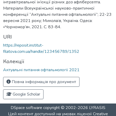
інтравітреальної ін’єкції різних доз афліберсепта.
Матеріали Всеукраїнської науково-практичної
конференції “Актуальні питання офтальмології”; 22-23
вересня 2021 року; Миколаїв, Україна. Одеса:
«Чорномор’я», 2021. С. 83-84.
URI
https://reposit.institut-
filatova.com.ua/handle/123456789/1352
Колекції
Актуальні питання офтальмології 2021
Повна інформація про документ
Google Scholar
DSpace software
copyright © 2002-2026
LYRASIS
Цей контент доступний на умовах ліцензії
Creative