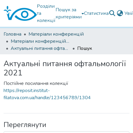
Розділи
Пошук за
та
Статистика
Уві
критеріями
колекції
Головна
Матеріали конференцій
Матеріали конференцій Інституту Філатова
Актуальні питання офтальмології 2021
Пошук
Актуальні питання офтальмології
2021
Постійне посилання колекції
https://reposit.institut-
filatova.com.ua/handle/123456789/1304
Переглянути