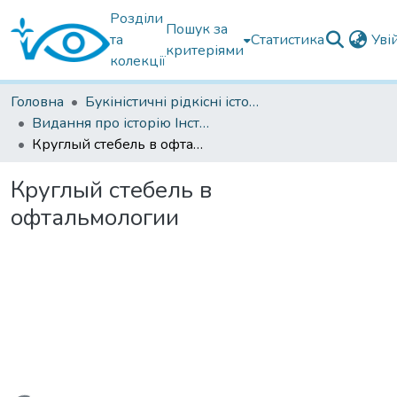
Розділи
Пошук за
та
Статистика
Уві
критеріями
колекції
Головна
Букіністичні рідкісні історичні книги
Видання про історію Інституту ім. В.П. Філатова
Круглый стебель в офтальмологии
Круглый стебель в
офтальмологии