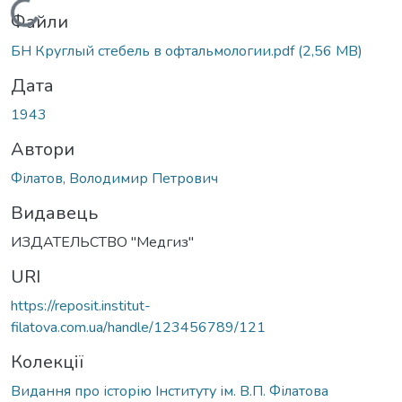
Вантажиться...
Файли
БН Круглый стебель в офтальмологии.pdf
(2,56 MB)
Дата
1943
Автори
Філатов, Володимир Петрович
Видавець
ИЗДАТЕЛЬСТВО "Медгиз"
URI
https://reposit.institut-
filatova.com.ua/handle/123456789/121
Колекції
Видання про історію Інституту ім. В.П. Філатова