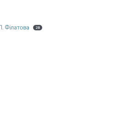
П. Філатова
28