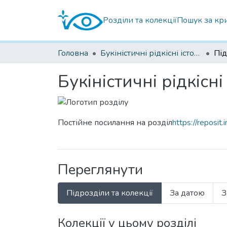
Розділи та колекції
Пошук за кр
Головна
Букіністичні рідкісні історичні книги
Під
Букіністичні рідкісн
Постійне посилання на розділ
https://reposit
Переглянути
Підрозділи та колекції
За датою
З
Колекції у цьому розділі