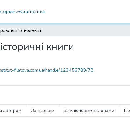
итеріями
Статистика
розділи та колекції
і історичні книги
.institut-filatova.com.ua/handle/123456789/78
а автором
За назвою
За ключовими словами
По