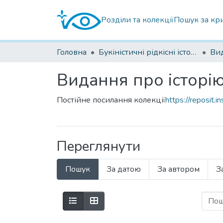
Розділи та колекції
Пошук за кр
Головна
Букіністичні рідкісні історичні книги
Видання про історію 
Постійне посилання колекції
https://reposit.
Переглянути
Пошук
За датою
За автором
З