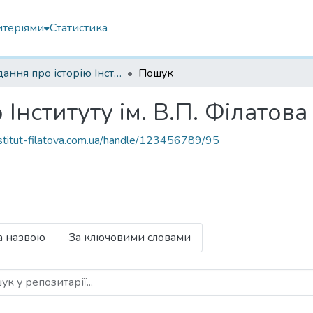
итеріями
Статистика
Видання про історію Інституту ім. В.П. Філатова
Пошук
Інституту ім. В.П. Філатова
institut-filatova.com.ua/handle/123456789/95
а назвою
За ключовими словами