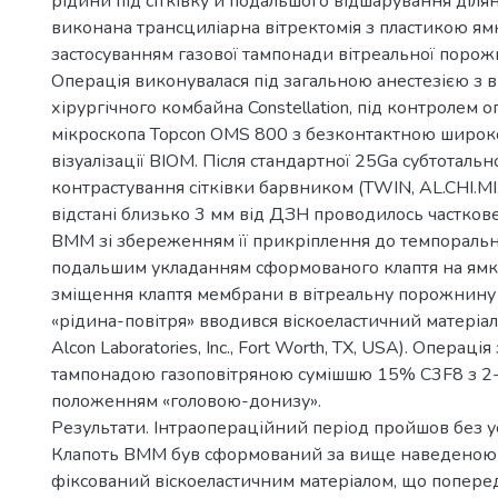
рідини під сітківку й подальшого відшарування діля
виконана трансциліарна вітректомія з пластикою ям
застосуванням газової тампонади вітреальної поро
Операція виконувалася під загальною анестезією з
хірургічного комбайна Constellation, під контролем 
мікроскопа Topcon OMS 800 з безконтактною широ
візуалізації BIOM. Після стандартної 25Ga субтотально
контрастування сітківки барвником (TWIN, AL.CHI.MI.A S.
відстані близько 3 мм від ДЗН проводилось частков
ВММ зі збереженням її прикріплення до темпораль
подальшим укладанням сформованого клаптя на ямку
зміщення клаптя мембрани в вітреальну порожнину
«рідина-повітря» вводився віскоеластичний матеріа
Alcon Laboratories, Inc., Fort Worth, TX, USA). Операц
тампонадою газоповітряною сумішшю 15% C3F8 з 
положенням «головою-донизу».
Результати. Інтраопераційний період пройшов без у
Клапоть ВММ був сформований за вище наведеною
фіксований віскоеластичним матеріалом, що попере