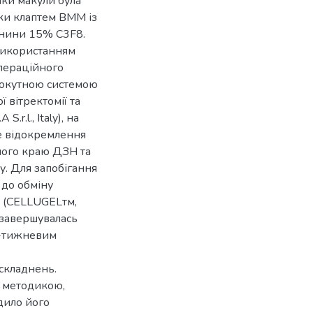
нки макули була
ки клаптем ВММ із
жнини 15% C3F8.
 використанням
операційного
кокутною системою
ї вітректомії та
r.l., Italy), на
е відокремлення
ного краю ДЗН та
. Для запобігання
 до обміну
л (CELLUGELтм,
ія завершувалась
2-тижневим
складнень.
 методикою,
дило його