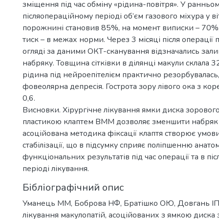
зміщення під час обміну «рідина-повітря». У ранньо
післяопераційному періоді об’єм газового міхура у в
порожнині становив 85%, на момент виписки – 70%
тиск – в межах норми. Через 3 місяці після операції
огляді за даними ОКТ-сканування відзначались зал
набряку. Товщина сітківки в ділянці макули склала 
рідина під нейроепітелієм практично резорбувалась
фовеолярна депресія. Гострота зору лівого ока з ко
0,6.
Висновки. Хірургічне лікування ямки диска зорового
пластикою клаптем ВММ дозволяє зменшити набряк сі
асоційована методика фіксації клаптя створює умови
стабілізації, що в підсумку сприяє поліпшенню анато
функціональних результатів під час операції та в п
періоді лікування.
Бібліографічний опис
Уманець ММ, Боброва НФ, Братішко ОЮ, Довгань ІП.
лікування макулопатій, асоційованих з ямкою диска 