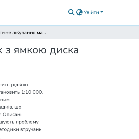
Увійти
Хірургічне лікування макулопатій, асоційованих з ямкою диска зорового нерва у дітей
х з ямкою диска
осить рідкою
ановить 1:10 000.
зним
адків, що
. Описані
ішують проблему
етодики втручань
.