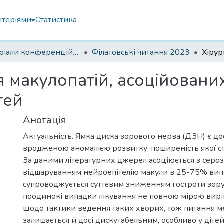
итеріями
Статистика
Матеріали конференцій Інституту Філатова
Філатовські читання 2023
я макулопатій, асоційовани
тей
Анотація
Актуальність. Ямка диска зорового нерва (ДЗН) є д
вродженою аномалією розвитку, поширеність якої ст
За даними літературних джерел асоціюється з серо
відшаруванням нейроепітелію макули в 25-75% вип
супроводжується суттєвим зниженням гостроти зору
поодинокі випадки лікування не повною мірою вир
щодо тактики ведення таких хворих, тож питання м
залишається й досі дискутабельним, особливо у дітей