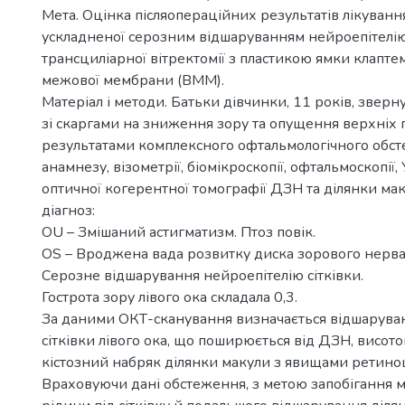
Мета. Оцінка післяопераційних результатів лікуван
ускладненої серозним відшаруванням нейроепітелію 
трансциліарної вітректомії з пластикою ямки клапте
межової мембрани (ВММ).
Матеріал і методи. Батьки дівчинки, 11 років, зверну
зі скаргами на зниження зору та опущення верхніх п
результатами комплексного офтальмологічного обс
анамнезу, візометрії, біомікроскопії, офтальмоскопії, 
оптичної когерентної томографії ДЗН та ділянки ма
діагноз:
OU – Змішаний астигматизм. Птоз повік.
OS – Вроджена вада розвитку диска зорового нерва
Серозне відшарування нейроепітелію сітківки.
Гострота зору лівого ока складала 0,3.
За даними ОКТ-сканування визначається відшарува
сітківки лівого ока, що поширюється від ДЗН, висот
кістозний набряк ділянки макули з явищами ретино
Враховуючи дані обстеження, з метою запобігання мі