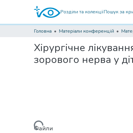
Розділи та колекції
Пошук за кр
Головна
Матеріали конференцій
Хірургічне лікуванн
зорового нерва у ді
Вантажиться...
Файли