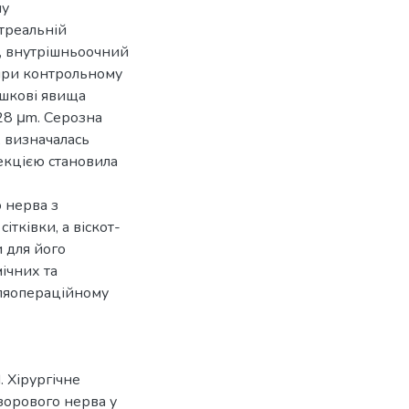
му
ітреальній
, внутрішньоочний
 при контрольному
ишкові явища
328 μm. Серозна
, визначалась
рекцією становила
 нерва з
тківки, а віскот-
 для його
мічних та
ісляопераційному
 Хірургічне
зорового нерва у