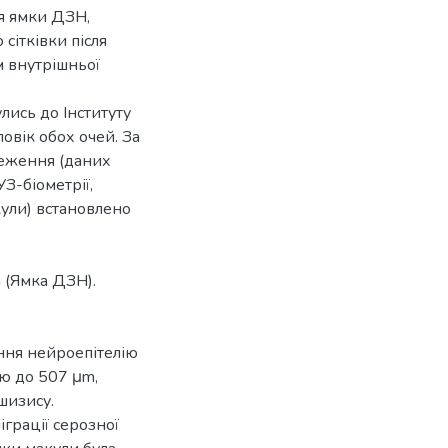
ня ямки ДЗН,
сітківки після
м внутрішньої
лись до Інституту
овік обох очей. За
теження (даних
УЗ-біометрії,
кули) встановлено
 (Ямка ДЗН).
ння нейроепітелію
ою до 507 μm,
шизису.
грації серозної