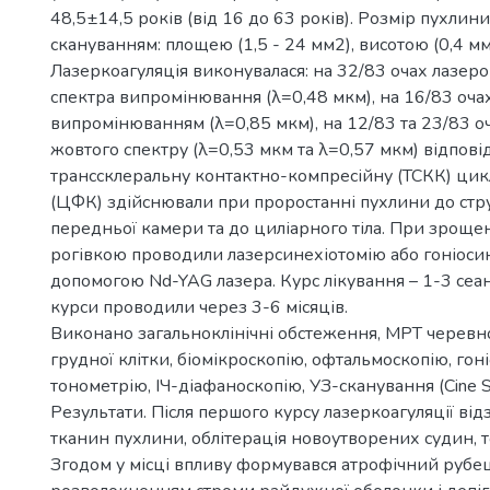
48,5±14,5 років (від 16 до 63 років). Розмір пухлин
скануванням: площею (1,5 - 24 мм2), висотою (0,4 мм
Лазеркоагуляція виконувалася: на 32/83 очах лазер
спектра випромінювання (λ=0,48 мкм), на 16/83 оч
випромінюванням (λ=0,85 мкм), на 12/83 та 23/83 оч
жовтого спектру (λ=0,53 мкм та λ=0,57 мкм) відпов
транссклеральну контактно-компресійну (ТСКК) ци
(ЦФК) здійснювали при проростанні пухлини до стр
передньої камери та до циліарного тіла. При зроще
рогівкою проводили лазерсинехіотомію або гоніоси
допомогою Nd-YAG лазера. Курс лікування – 1-3 сеа
курси проводили через 3-6 місяців.
Виконано загальноклінічні обстеження, МРТ черевн
грудної клітки, біомікроскопію, офтальмоскопію, гон
тонометрію, ІЧ-діафаноскопію, УЗ-сканування (Сine S
Результати. Після першого курсу лазеркоагуляції від
тканин пухлини, облітерація новоутворених судин, то
Згодом у місці впливу формувався атрофічний рубе