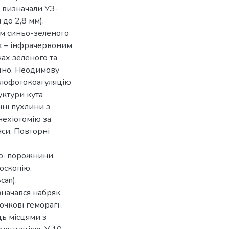
и визначали УЗ-
 до 2,8 мм).
ом синьо-зеленого
ах – інфрачервоним
ах зеленого та
ідно. Неодимову
клофотокоагуляцію
уктури кута
нні пухлини з
нехіотомію за
нси. Повторні
ої порожнини,
іоскопію,
can).
значався набряк
чкові геморагії.
ць місцями з