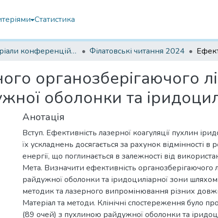
итеріями
Статистика
Матеріали конференцій Інституту Філатова
Філатовські читання 2024
ного органозберігаючого л
жної оболонки та іридоцил
Анотація
Вступ. Ефективність лазерної коагуляції пухлин ірид
їх ускладнень досягається за рахунок відмінності в р
енергії, що поглинається в залежності від використа
Мета. Визначити ефективність органозберігаючого 
райдужної оболонки та іридоциліарної зони шляхом
методик та лазерного випромінювання різних довж
Матеріал та методи. Клінічні спостереження було п
(89 очей) з пухлиною райдужної оболонки та іридоци