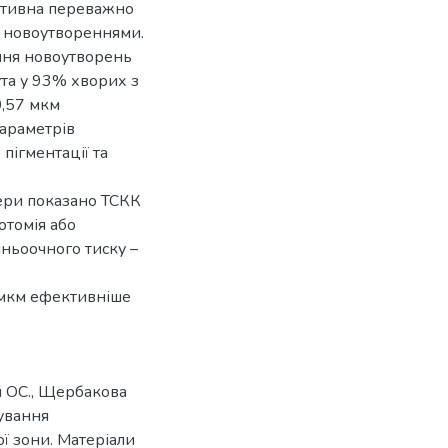
ективна переважно
 новоутвореннями.
ння новоутворень
та у 93% хворих з
0,57 мкм
араметрів
пігментації та
ери показано ТСКК
отомія або
ньоочного тиску –
 мкм ефективніше
.
й ОС., Щербакова
ування
ї зони. Матеріали