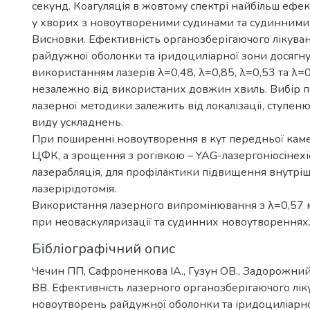
секунд. Коагуляція в жовтому спектрі найбільш еф
у хворих з новоутвореними судинами та судинними
Висновки. Ефективність органозберігаючого лікува
райдужної оболонки та іридоциліарної зони досягну
використанням лазерів λ=0,48, λ=0,85, λ=0,53 та λ=
незалежно від використаних довжин хвиль. Вибір п
лазерної методики залежить від локалізації, ступеню 
виду ускладнень.
При поширенні новоутворення в кут передньої кам
ЦФК, а зрощення з рогівкою – YAG-лазергоніосінехі
лазерабляція, для профілактики підвищення внутріш
лазерірідотомія.
Використання лазерного випромінювання з λ=0,57
при неоваскуляризації та судинних новоутвореннях
Бібліографічний опис
Чечин ПП, Сафроненкова ІА., Гузун ОВ., Задорожни
ВВ. Ефективність лазерного органозберігаючого лік
новоутворень райдужної оболонки та іридоциліарно