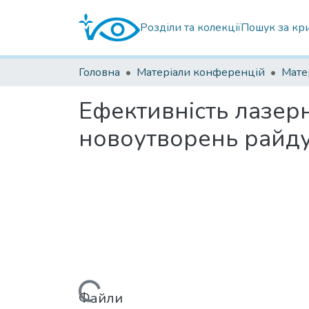
Розділи та колекції
Пошук за кр
Головна
Матеріали конференцій
Ефективність лазер
новоутворень райду
Вантажиться...
Файли