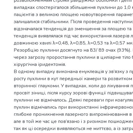
розволокненням строми райдужної оболонки і депіг
випадках спостерігалося збільшення пухлини до 1,0 
пацієнтів з великою площею новоутворення параме
залишалися стабільними. Після проведення наступних
відзначалася тенденція до зменшення за площею та
тенденція виявлялася під час використання лазерів л
довжиною хвилі λ=0,48, λ=0,85, λ=0,53 та λ=0,57 мк
Резорбцію пухлини досягнуто на 83/ 89 очах (93%). 
через загрозу проростання пухлини в циліарне тіло
хірургічна іридектомія.
В одному випадку виконана енуклеація у зв’язку з
росту пухлини в кут передньої камери та розвитко
вторинної глаукоми. У випадках, коли до лікування 
просвіт зіниці, після курсу зорові функції підвищув
пухлини не відмічалось. Деякі переваги при коагуля
пухлин відмічались при використанні інфрачервоног
глибоке проникнення лазерного випромінювання в 
але в той же час це пов’язано і з ризиком пошкодж
так як ці осередки виявляються не миттєво, а із зат