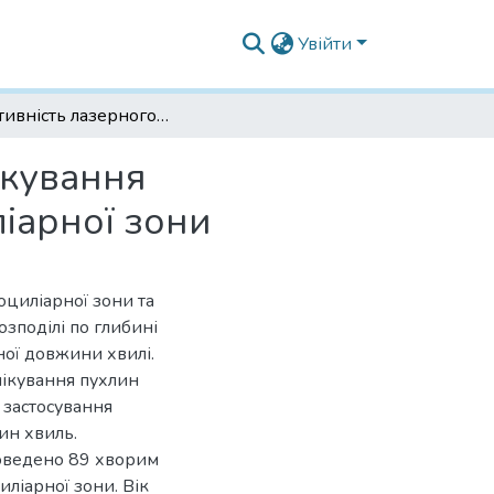
Увійти
Ефективність лазерного органозберігаючого лікування новоутворень райдужної оболонки та іридоциліарної зони
ікування
іарної зони
оциліарної зони та
озподілі по глибині
ної довжини хвилі.
лікування пухлин
 застосування
ин хвиль.
роведено 89 хворим
ліарної зони. Вік