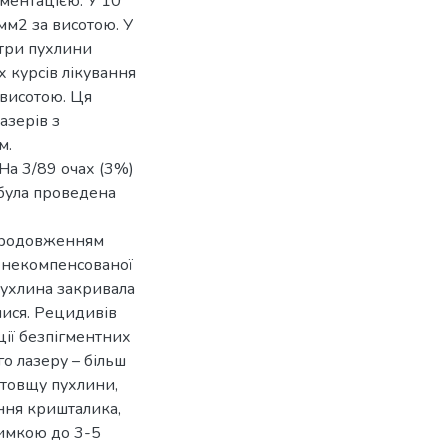
ментацією. У 10
мм2 за висотою. У
три пухлини
 курсів лікування
 висотою. Ця
азерів з
м.
На 3/89 очах (3%)
 була проведена
 продовженням
м некомпенсованої
пухлина закривала
алися. Рецидивів
ції безпігментних
о лазеру – більш
товщу пухлини,
ення кришталика,
римкою до 3-5