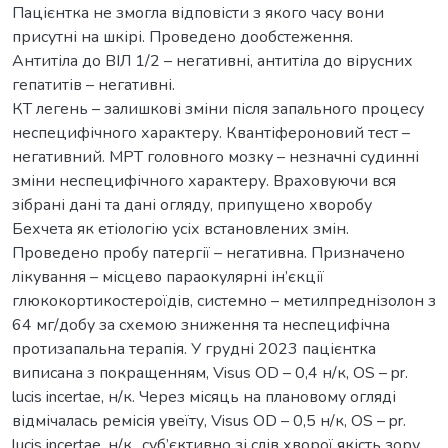
Пацієнтка не змогла відповісти з якого часу вони
присутні на шкірі. Проведено дообстеження.
Антитіла до ВІЛ 1/2 – негативні, антитіла до вірусних
гепатитів – негативні.
КТ легень – залишкові зміни після запального процесу
неспецифічного характеру. Квантіфероновий тест –
негативний. МРТ головного мозку – незначні судинні
зміни неспецифічного характеру. Враховуючи вся
зібрані дані та дані огляду, припущено хворобу
Бехчета як етіологію усіх встановлених змін.
Проведено пробу патергії – негативна. Призначено
лікування – місцево параокулярні ін’єкції
глюкокортикостероїдів, системно – метилпреднізолон з
64 мг/добу за схемою зниження та неспецифічна
протизапальна терапія. У грудні 2023 пацієнтка
виписана з покращенням, Visus OD – 0,4 н/к, OS – pr.
lucis incertae, н/к. Через місяць на плановому огляді
відмічалась ремісія увеїту, Visus OD – 0,5 н/к, OS – pr.
lucis incertae, н/к., суб’єктивно зі слів хворої якість зору