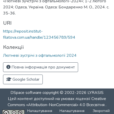
«Лютневі зучстрічі з офтальмології-2024»; 1-2 лютого
2024; Одеса, Україна. Одеса: Бондаренко М. О., 2024. с.
35-36.
URI
https://reposit.institut-
filatova.com.ua/handle/123456789/594
Колекції
Лютневі зустрічі з офтальмології 2024
Повна інформація про документ
Google Scholar
DSpace software
copyright © 2002-2026
LYRASIS
Цей контент доступний на умовах ліцензії
Creative
Commons «Attribution-NonCommercial» 4.0 Всесвітня
.
Налаштування
Налаштування
Зворотній