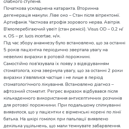
слабкого ступеня.
Початкова ускладнена катаракта. Вторинна
дегенерація макули. Ліве око – Стан після вітректомії.
Артифакія. Часткова атрофія зорового нерва. Авітрія.
В’ялоперебігаючий увеїт (стан ремісії). Visus OD – 0,2 н/
к, OS – pr. lucis incertae, н/к.
Під час збору анамнезу було встановлено, що за останні
5 років пацієнтка періодично звертала увагу на
невеликі виразки в ротовій порожнині.
Самостійно пов’язувала їх появу з відвідуванням
стоматолога, хоча звернула увагу, що за останні 2 роки
виразки з’являлися частіше і не лише в період
стоматологічного лікування. Встановлено діагноз –
афтозний стоматит. Регрес виразок відбувався після
кількаденного використання антисептичних розчинів
для ротової порожнини. При подальшому спілкуванні
виявилося, що у пацієнтки є вірменські корені по лінії
батька. На шкірі гомілок при пальпації виявлено
декілька ущільнень, що мали темнувате забарвлення.