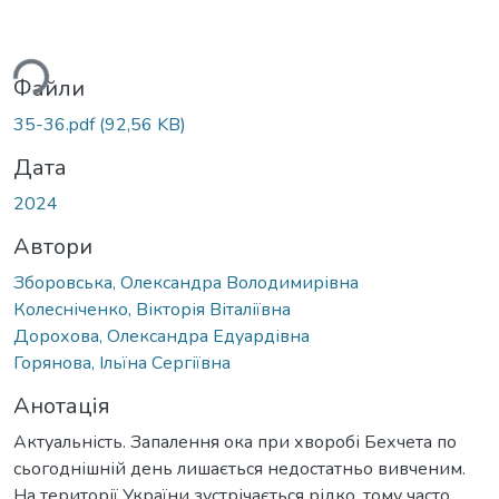
иться...
Файли
35-36.pdf
(92,56 KB)
Дата
2024
Автори
Зборовська, Олександра Володимирівна
Колесніченко, Вікторія Віталіївна
Дорохова, Олександра Едуардівна
Горянова, Ільїна Сергіївна
Анотація
Актуальність. Запалення ока при хворобі Бехчета по
сьогоднішній день лишається недостатньо вивченим.
На території України зустрічається рідко, тому часто