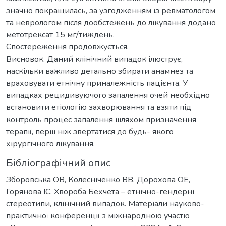
значно покращилась, за узгодженням із ревматологом
та неврологом після дообстежень до лікування додано
метотрексат 15 мг/тиждень.
Спостереження продовжується.
Висновок. Даний клінічний випадок ілюструє,
наскільки важливо детально збирати анамнез та
враховувати етнічну приналежність пацієнта. У
випадках рецидивуючого запалення очей необхідно
встановити етіологію захворювання та взяти під
контроль процес запалення шляхом призначення
терапії, перш ніж звертатися до будь- якого
хірургічного лікування.
Бібліографічний опис
Зборовська ОВ, Колесніченко ВВ, Дорохова ОЕ,
Горянова ІС. Хвороба Бехчета – етнічно-гендерні
стереотипи, клінічний випадок. Матеріали науково-
практичної конференції з міжнародною участю