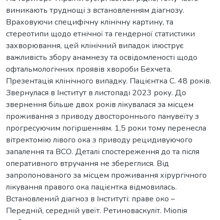
виникають труднощі з встановленням діагнозу.
Враховуючи специфічну клінічну картину, та
стереотипи щодо етнічної та гендерної статистики
захворювання, цей клінічний випадок ілюструє
важливість збору анамнезу та освідомленості щодо
офтальмологічних проявів хвороби Бехчета.
Презентація клінічного випадку. Пацієнтка С. 48 років.
Звернулася в Інститут в листопаді 2023 року. До
звернення більше двох років лікувалася за місцем
проживання з приводу двостороннього панувеїту з
прогресуючим погіршенням. 1,5 роки тому перенесла
вітректомію лівого ока з приводу рецидивуючого
запалення та ВСО. Деталі спостереження до та після
оперативного втручання не збереглися. Від
запропонованого за місцем проживання хірургічного
лікування правого ока пацієнтка відмовилась.
Встановлений діагноз в Інституті: праве око –
Передній, середній увеїт. Ретиноваскуліт. Міопія