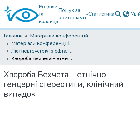
Розділи
Пошук за
та
Статистика
Уві
критеріями
колекції
Головна
Матеріали конференцій
Матеріали конференцій Інституту Філатова
Лютневі зустрічі з офтальмології 2024
Хвороба Бехчета – етнічно-гендерні стереотипи, клінічний випадок
Хвороба Бехчета – етнічно-
гендерні стереотипи, клінічний
випадок