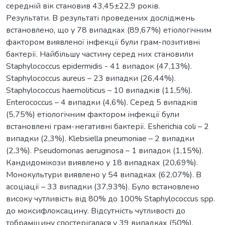
середній вік становив 43,45±22,9 років.
Результати. В результаті проведених досліджень
встановлено, що у 78 випадках (89,67%) етіологічним
фактором виявленої інфекції були грам-позитивні
бактерії. Найбільшу частину серед них становили
Staphylococcus epidermidis - 41 випадок (47,13%).
Staphylococcus aureus – 23 випадки (26,44%).
Staphylococcus haemoliticus – 10 випадків (11,5%).
Enterococcus – 4 випадки (4,6%). Серед 5 випадків
(5,75%) етіологічним фактором інфекції були
встановлені грам-негативні бактерії. Esherichia coli – 2
випадки (2,3%). Klebsiella pneumoniae – 2 випадки
(2,3%). Pseudomonas aeruginosa – 1 випадок (1,15%).
Кандидомікози виявлено у 18 випадках (20,69%).
Монокультури виявлено у 54 випадках (62,07%). В
асоціації – 33 випадки (37,93%). Було встановлено
високу чутливість від 80% до 100% Staphylococcus spp.
до моксифлоксацину. Відсутність чутливості до
тобраміцину спостерігалася у 39 випадках (50%).