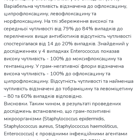
Варіабельна чутливість відзначена до офлоксацину,
ципрофлоксацину, левофлоксацину та
норфлоксацину. На тлі збереження високої та
середньої чутливості від 79% до 84% випадків до
перелічених вище антибіотиків відсутність чутливості
спостерігалася від 14 до 20% випадків. Знайдений у
дослідженнях у 4 випадках Enterococcus показав
високу чутливість - 100% до моксифлоксацину та
гентаміцину. У грам-негативної флори відзначена
висока чутливість - 100% до офлоксацину та
ципрофлоксацину. Відсутність чутливості та найменша
чутливість відзначені до тобраміцину та левоміцетину
– 80 та 60% випадків відповідно.
Висновки. Таким чином, в результаті проведених
досліджень встановлено, що грам-позитивні
мікроорганізми (Staphylococcus epidermidis,
Staphylococcus aureus, Staphylococcus haemoliticus,
Enterococcus) є провідними інфекційними агентами