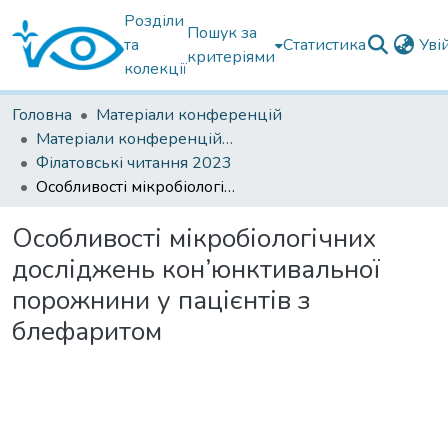
Розділи
Пошук за
та
Статистика
Уві
критеріями
колекції
Головна
Матеріали конференцій
Матеріали конференцій Інституту Філатова
Філатовські читання 2023
Особливості мікробіологічних досліджень кон’юнктивальної порожнини у пацієнтів з блефаритом
Особливості мікробіологічних
досліджень кон’юнктивальної
порожнини у пацієнтів з
блефаритом