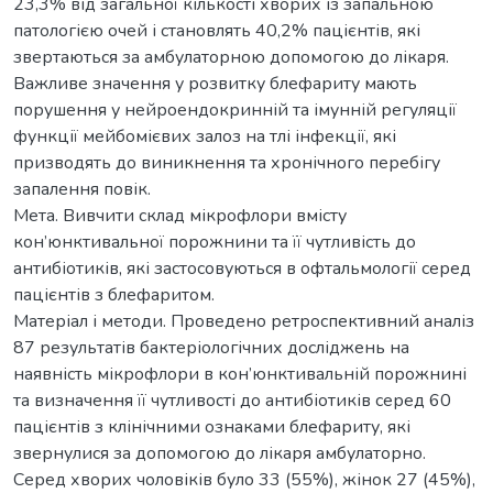
23,3% від загальної кількості хворих із запальною
патологією очей і становлять 40,2% пацієнтів, які
звертаються за амбулаторною допомогою до лікаря.
Важливе значення у розвитку блефариту мають
порушення у нейроендокринній та імунній регуляції
функції мейбомієвих залоз на тлі інфекції, які
призводять до виникнення та хронічного перебігу
запалення повік.
Мета. Вивчити склад мікрофлори вмісту
кон’юнктивальної порожнини та її чутливість до
антибіотиків, які застосовуються в офтальмології серед
пацієнтів з блефаритом.
Матеріал і методи. Проведено ретроспективний аналіз
87 результатів бактеріологічних досліджень на
наявність мікрофлори в кон’юнктивальній порожнині
та визначення її чутливості до антибіотиків серед 60
пацієнтів з клінічними ознаками блефариту, які
звернулися за допомогою до лікаря амбулаторно.
Серед хворих чоловіків було 33 (55%), жінок 27 (45%),