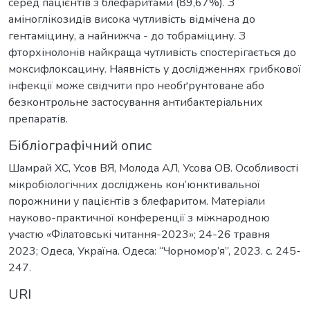
серед пацієнтів з блефаритами (89,67%). З
аміноглікозидів висока чутливість відмічена до
гентаміцину, а найнижча - до тобраміцину. З
фторхінолонів найкраща чутливість спостерігається до
моксифлоксацину. Наявність у дослідженнях грибкової
інфекції може свідчити про необґрунтоване або
безконтрольне застосування антибактеріальних
препаратів.
Бібліографічний опис
Шамрай ХС, Усов ВЯ, Молода АЛ, Усова ОВ. Особливості
мікробіологічних досліджень кон’юнктивальної
порожнини у пацієнтів з блефаритом. Матеріали
науково-практичної конференції з міжнародною
участю «Філатовські читання-2023»; 24-26 травня
2023; Одеса, Україна. Одеса: “Чорномор’я”, 2023. c. 245-
247.
URI