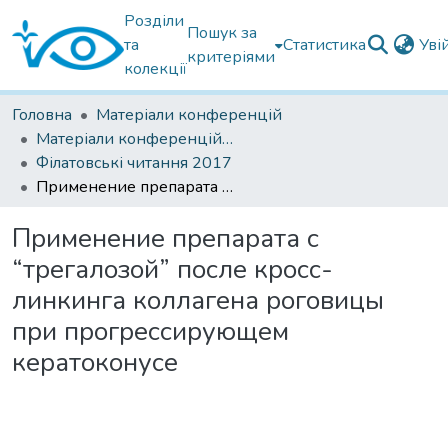
Розділи
Пошук за
та
Статистика
Уві
критеріями
колекції
Головна
Матеріали конференцій
Матеріали конференцій Інституту Філатова
Філатовські читання 2017
Применение препарата с “трегалозой” после кросс-линкинга коллагена роговицы при прогрессирующем кератоконусе
Применение препарата с
“трегалозой” после кросс-
линкинга коллагена роговицы
при прогрессирующем
кератоконусе