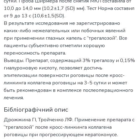
сутки. Проба Ширмера после снятия МКЛ составила от
10,0 до 14,0 мм (10,2±1,7 (SD) мм). Тест Норна составил
от 9 до 13 с (10,6±1,5(SD).
В результате исследования не зарегистрировано
каких-либо нежелательных или побочных явлений
при применении глазных капель с “трегалозой”. Все
пациенты субъективно отметили хорошую
переносимость препарата.
Выводы. Препарат, содержащий 3% трегалозу и 0,15%
гиалуроновую кислоту, позволяет достичь
эпителизации поверхности роговицы после кросс-
линкинга коллагена роговицы на 3-5 сутки и может
быть рекомендован в комплексе послеоперационного
лечения.
Бібліографічний опис
Дрожжина ГІ, Тройченко ЛФ. Применение препарата с
“трегалозой” после кросс-линкинга коллагена
роговицы при прогрессирующем кератоконусе.