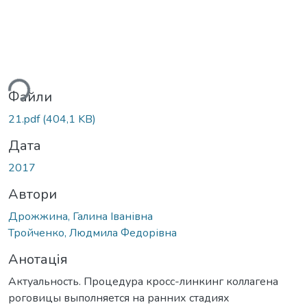
ться...
Файли
21.pdf
(404,1 KB)
Дата
2017
Автори
Дрожжина, Галина Іванівна
Тройченко, Людмила Федорівна
Анотація
Актуальность. Процедура кросс-линкинг коллагена
роговицы выполняется на ранних стадиях