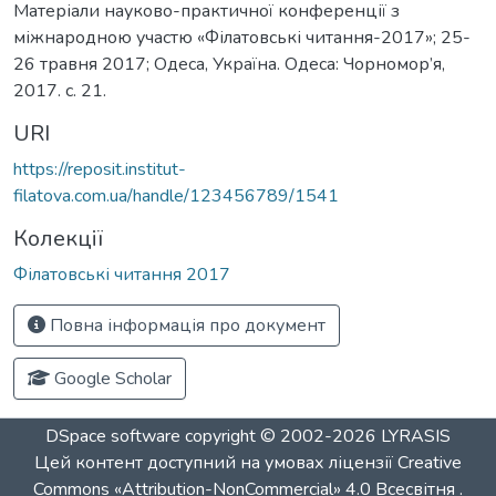
Матеріали науково-практичної конференції з
міжнародною участю «Філатовські читання-2017»; 25-
26 травня 2017; Одеса, Україна. Одеса: Чорномор’я,
2017. c. 21.
URI
https://reposit.institut-
filatova.com.ua/handle/123456789/1541
Колекції
Філатовські читання 2017
Повна інформація про документ
Google Scholar
DSpace software
copyright © 2002-2026
LYRASIS
Цей контент доступний на умовах ліцензії
Creative
Commons «Attribution-NonCommercial» 4.0 Всесвітня
.