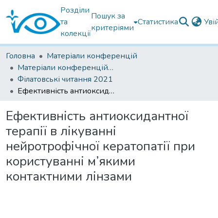
Розділи
Пошук за
та
Статистика
Уві
критеріями
колекції
Головна
Матеріали конференцій
Матеріали конференцій Інституту Філатова
Філатовські читання 2021
Ефективність антиоксидантної терапії в лікуванні нейротрофічної кератопатії при користуванні м’якими контактними лінзами
Ефективність антиоксидантної
терапії в лікуванні
нейротрофічної кератопатії при
користуванні м’якими
контактними лінзами