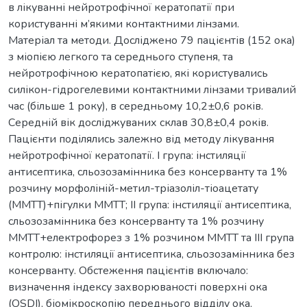
в лікуванні нейротрофічної кератопатії при
користуванні м’якими контактними лінзами.
Матеріал та методи. Досліджено 79 пацієнтів (152 ока)
з міопією легкого та середнього ступеня, та
нейротрофічною кератопатією, які користувались
силікон-гідрогелевими контактними лінзами тривалий
час (більше 1 року), в середньому 10,2±0,6 років.
Середній вік досліджуваних склав 30,8±0,4 років.
Пацієнти поділялись залежно від методу лікування
нейротрофічної кератопатії. I група: інстиляції
антисептика, сльозозамінника без консерванту та 1%
розчину морфоліній-метил-тріазоліл-тіоацетату
(ММТТ)+пігулки ММТТ; II група: інстиляції антисептика,
сльозозамінника без консерванту та 1% розчину
ММТТ+електрофорез з 1% розчином ММТТ та III група
контролю: інстиляції антисептика, сльозозамінника без
консерванту. Обстеження пацієнтів включало:
визначення індексу захворюваності поверхні ока
(OSDI), біомікроскопію переднього відділу ока,