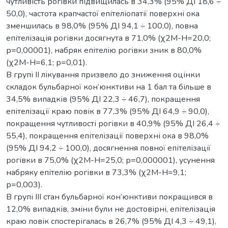
чутливість рогівки підвищилась в 34,3% (95% ДІ 18,6 ÷
50,0), частота крапчастої епітеліопатії поверхні ока
зменшилась в 98,0% (95% ДІ 94,1 ÷ 100,0), повна
епітелізація рогівки досягнута в 71,0% (χ2М-Н=20,0;
р=0,00001), набряк епітелію рогівки зник в 80,0%
(χ2М-Н=6,1; р=0,01).
В групі II лікування призвело до зниження оцінки
складок бульбарної кон’юнктиви на 1 бал та більше в
34,5% випадків (95% ДІ 22,3 ÷ 46,7), покращення
епітелізації краю повік в 77,3% (95% ДІ 64,9 ÷ 90,0),
покращення чутливості рогівки в 40,9% (95% ДІ 26,4 ÷
55,4), покращення епітелізації поверхні ока в 98,0%
(95% ДІ 94,2 ÷ 100,0), досягнення повної епітелізації
рогівки в 75,0% (χ2М-Н=25,0; р=0,000001), усунення
набряку епітелію рогівки в 73,3% (χ2М-Н=9,1;
р=0,003).
В групі III стан бульбарної кон’юнктиви покращився в
12,0% випадків, зміни були не достовірні, епітелізація
краю повік спостерігалась в 26,7% (95% ДІ 4,3 ÷ 49,1),