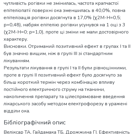
чутливість рогівки не змінилась, частота крапчастої
епітеліопатії поверхні ока зменшилась в 40,0%, повна
епітелізація рогівки досягнута в 17,0% (χ2М-Н=0,5;
р=0,48), набряк епітелію рогівки усунувся на 1 оці з 3
(χ2М-Н=0; р=1,0), проте ці зміни не мали достовірного
характеру.
Висновки. Отриманий позитивний ефект в групах I та II
був значно вищим, ніж в групі III зі стандартним
лікуванням.
Результати лікування в групі I та II були рівноцінними,
проте в групі II позитивний ефект було досягнуто за
більш короткий термін через комбінацію впливу
постійного електричного струму на тканини,
накопичення препарату та цілеспрямоване введення
лікарського засобу методом електрофорезу в уражені
відділи ока.
Бібліографічний опис
Веліксар ТА, Гайдамака ТБ, Дрожжина ГІ. Ефективність