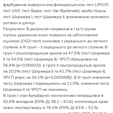
фарбування поверхні ока флюоресцеїном; тест LIPCOF,
тест LWE, тест Baylor, тест Van Bijsterveld, проба Норна,
тест Ширмера I, тест Ширмера II, визначення чутливості
рогівки в центрі.
Результати. В результаті лікування в I та II групах
ступінь ураження очної поверхні за суб’єктивною
оцінкою (OSDI тест) знизився з середнього до легкого
ступеня, в III групі – з середнього до легкого ступеня. В
групі I сльозопродукція зросла на 47,5% (тест Ширмера
I) та 54,5% (тест Ширмера II), ЧРСП збільшився на
56,4% (р=0,00002)); в групі II сльозопродукція зросла
на 20,9% (тест Ширмера I) та 41,7% (тест Ширмера II),
ЧРСП виріс на 34,1% (р=0,000008)). В III групі значення
тесту Ширмера I підвищилось на 11,5%, значення тесту
Ширмера II та ЧРСП не змінилось.
В групі I стан бульбарної кон’юнктиви покращився в
50,9% випадків (95% ДІ 38,1 ÷ 63,6), епітелізація краю
повік спостерігалась в 78,1% (95% ДІ 63,8 ÷ 92,5),