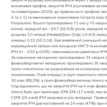
закриття розриву контролювалося через 1 місяць піс
визначався профіль закриття ІРМ (оцінювався за кла
та співавторами (2020), до правильного профілю зак
А та 1-С) та максимально коригована гострота зору 
Результати. Всього прооперовано 71 око у 70 хворих
жінок), середній вік – 65,7 (SD 6,8) років, середній 
розриву 3,0 місяця (Median(Qlow-QUp) 1,0-6,0) місяц
операції 0,19 (SD 0,16). Був виявлений значущий н
кореляційний зв'язок між вихідною МКГЗ та мініма
ІРМ (r= - 0,53 p<0,05) і максимальним діаметром ІРМ (
За класичною методикою прооперовано 34 хворих (3
фовеозберігаючої методикою прооперовано 36 хвор
групи статистично не розрізнялися за основними кл
показниками. Після операції в групі класичного пілін
30 очах (88,2%), а групі фовеозберігаючому пілінгу н
Слід відзначити, що не закриття ІРМ на 4 очах фове
пілінгу було при тампонаді 20% SF6 (17 очей), при 
С3F8 (20 очей) ІРМ закрився в усіх випадках. Прав
закриття ІРМ діагностований на 14 очах (47%) при к