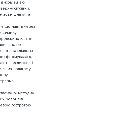
 дисоціацією
ерхні сітківки,
іж зовнішніми та
и, що навіть через
и ділянку
еровських клітин
алишався не
ологічна гліальна
не сформувалася.
вають численності
я яких полягає у
иву.
 травма
класичної методик
них розривів
нцевою гостротою