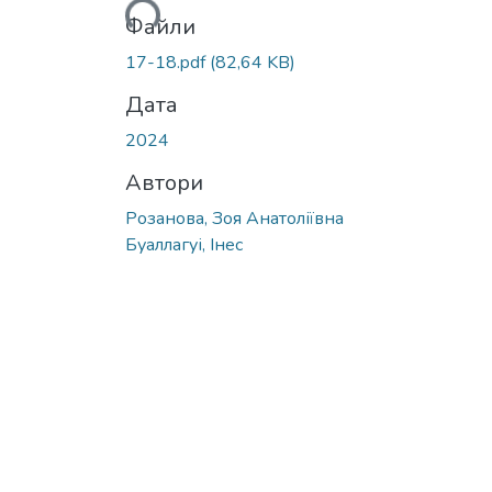
Файли
17-18.pdf
(82,64 KB)
Дата
2024
Автори
Розанова, Зоя Анатоліївна
Буаллагуі, Інес