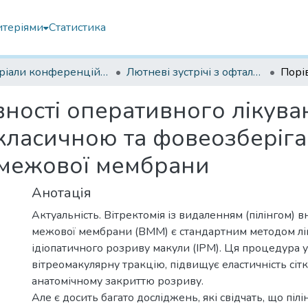
итеріями
Статистика
Матеріали конференцій Інституту Філатова
Лютневі зустрічі з офтальмології 2024
ності оперативного лікува
 класичною та фовеозбері
ї межової мембрани
Анотація
Актуальність. Вітректомія із видаленням (пілінгом) в
межової мембрани (ВММ) є стандартним методом лі
ідіопатичного розриву макули (ІРМ). Ця процедура у
вітреомакулярну тракцію, підвищує еластичність сітк
анатомічному закриттю розриву.
Але є досить багато досліджень, які свідчать, що піл