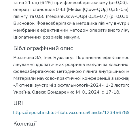
та на 21 оці (64%) при фовеозберігаючому (р=0,03).
операції становила 0,43 (Median(Qlow-QUp) 0,35-0,6
пілінгу, та 0,55 (Median(Qlow-QUp) 0,35-0,7) (р=0,039)
Висновок. Фовеозберігаюча методика пілінгу внутр
мембрани є ефективним методом оперативного лік
ідіопатичних розривів макули.
Бібліографічний опис
Розанова ЗА, Інес Буаллагуі. Порівняння ефективно
лікування ідіопатичних розривів макули за класично
фовеозберігаючою методикою пілінга внутрішньої 
Матеріали науково-практичної конференції з міжн
«Лютневі зучстрічі з офтальмології-2024»; 1-2 лютог
Україна. Одеса: Бондаренко М. О., 2024. с. 17-18.
URI
https://reposit.institut-filatova.com.ua/handle/1234567
Колекції