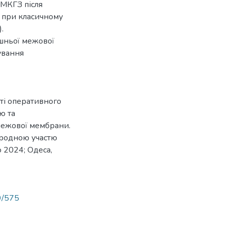
 МКГЗ після
) при класичному
.
ішньої межової
ування
сті оперативного
ю та
межової мембрани.
ародною участю
о 2024; Одеса,
89/575