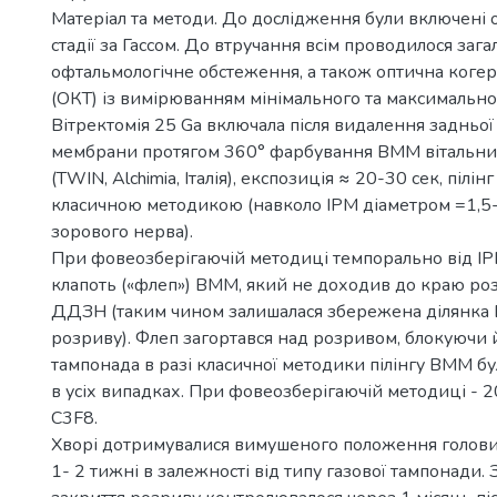
Матеріал та методи. До дослідження були включені очі 
стадії за Гассом. До втручання всім проводилося заг
офтальмологічне обстеження, а також оптична коге
(ОКТ) із вимірюванням мінімального та максимально
Вітректомія 25 Gа включала після видалення задньої 
мембрани протягом 360° фарбування ВММ вітальн
(TWIN, Alchimia, Італія), експозиція ≈ 20-30 сек, пілі
класичною методикою (навколо ІРМ діаметром =1,5-
зорового нерва).
При фовеозберігаючій методиці темпорально від І
клапоть («флеп») ВММ, який не доходив до краю розр
ДДЗН (таким чином залишалася збережена ділянка
розриву). Флеп загортався над розривом, блокуючи й
тампонада в разі класичної методики пілінгу ВММ 
в усіх випадках. При фовеозберігаючій методиці - 
С3F8.
Хворі дотримувалися вимушеного положення голови
1- 2 тижні в залежності від типу газової тампонади. 