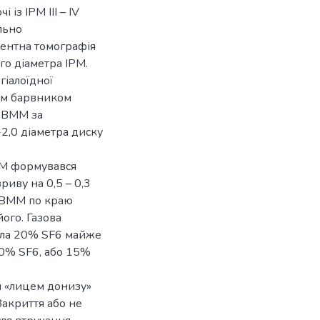
із ІРМ III – IV
ально
рентна томографія
го діаметра ІРМ.
гіалоїдної
им барвником
нг ВММ за
2,0 діаметра диску
РМ формувався
иву на 0,5 – 0,3
 ВММ по краю
ого. Газова
була 20% SF6 майже
20% SF6, або 15%
 «лицем донизу»
Закриття або не