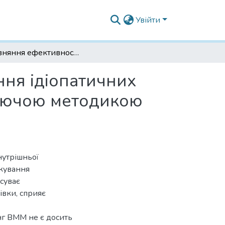
Увійти
Порівняння ефективності оперативного лікування ідіопатичних розривів макули за класичною та фовеозберігаючою методикою пілінга внутрішньої межової мембрани
ння ідіопатичних
гаючою методикою
нутрішньої
кування
суває
івки, сприяє
інг ВММ не є досить