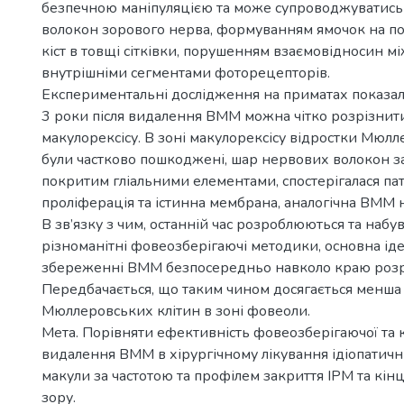
безпечною маніпуляцією та може супроводжуватись
волокон зорового нерва, формуванням ямочок на пов
кіст в товщі сітківки, порушенням взаємовідносин м
внутрішніми сегментами фоторецепторів.
Експериментальні дослідження на приматах показал
3 роки після видалення ВММ можна чітко розрізнит
макулорексісу. В зоні макулорексісу відростки Мюлл
були частково пошкоджені, шар нервових волокон з
покритим гліальними елементами, спостерігалася пат
проліферація та істинна мембрана, аналогічна ВММ 
В зв’язку з чим, останній час розроблюються та набу
різноманітні фовеозберігаючі методики, основна іде
збереженні ВММ безпосередньо навколо краю розр
Передбачається, що таким чином досягається менша
Мюллеровських клітин в зоні фовеоли.
Мета. Порівняти ефективність фовеозберігаючої та 
видалення ВММ в хірургічному лікування ідіопатич
макули за частотою та профілем закриття ІРМ та кі
зору.