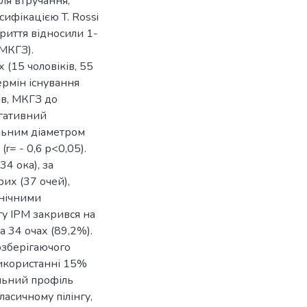
ля втручання,
сифікацією T. Rossi
риття відносили 1-
(МКГЗ).
 (15 чоловіків, 55
термін існування
ів, МКГЗ до
егативний
льним діаметром
r= - 0,6 p<0,05).
4 ока), за
их (37 очей),
інічними
гу ІРМ закрився на
а 34 очах (89,2%).
озберігаючого
використанні 15%
ильний профіль
ласичному пілінгу,