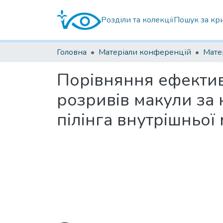
Розділи та колекції
Пошук за кр
Головна
Матеріали конференцій
Порівняння ефектив
розривів макули за
пілінга внутрішньо
Вантажиться...