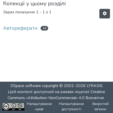
Колекції у цьому розділі
Зараз показуємо
1 - 1 з 1
Автореферати
10
DSpace software
copyright © 2002-2026
LYRASIS
Цей контент доступний на умовах ліцензії
Creative
Commons «Attribution-NonCommercial» 4.0 Всесвітня
.
Налаштування
Налаштування
Зворотній
куків
доступності
зв'язок