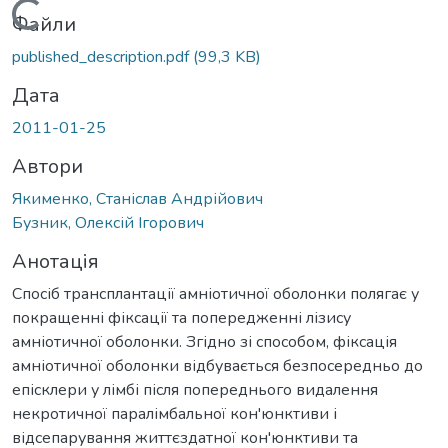
Вантажиться...
Файли
published_description.pdf
(99,3 KB)
Дата
2011-01-25
Автори
Якименко, Станіслав Андрійович
Бузник, Олексій Ігорович
Анотація
Спосіб трансплантації амніотичної оболонки полягає у
покращенні фіксації та попередженні лізису
амніотичної оболонки. Згідно зі способом, фіксація
амніотичної оболонки відбувається безпосередньо до
епісклери у лімбі після попереднього видалення
некротичної паралімбальної кон'юнктиви і
відсепарування життєздатної кон'юнктиви та