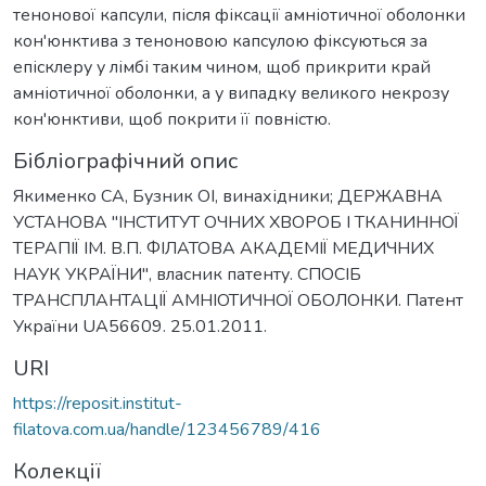
тенонової капсули, після фіксації амніотичної оболонки
кон'юнктива з теноновою капсулою фіксуються за
епісклеру у лімбі таким чином, щоб прикрити край
амніотичної оболонки, а у випадку великого некрозу
кон'юнктиви, щоб покрити її повністю.
Бібліографічний опис
Якименко СА, Бузник ОІ, винахідники; ДЕРЖАВНА
УСТАНОВА "ІНСТИТУТ ОЧНИХ ХВОРОБ І ТКАНИННОЇ
ТЕРАПІЇ ІМ. В.П. ФІЛАТОВА АКАДЕМІЇ МЕДИЧНИХ
НАУК УКРАЇНИ", власник патенту. СПОСІБ
ТРАНСПЛАНТАЦІЇ АМНІОТИЧНОЇ ОБОЛОНКИ. Патент
України UA56609. 25.01.2011.
URI
https://reposit.institut-
filatova.com.ua/handle/123456789/416
Колекції