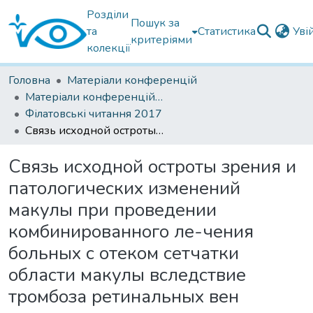
Розділи
Пошук за
та
Статистика
Уві
критеріями
колекції
Головна
Матеріали конференцій
Матеріали конференцій Інституту Філатова
Філатовські читання 2017
Связь исходной остроты зрения и патологических изменений макулы при проведении комбинированного ле-чения больных с отеком сетчатки области макулы вследствие тромбоза ретинальных вен
Связь исходной остроты зрения и
патологических изменений
макулы при проведении
комбинированного ле-чения
больных с отеком сетчатки
области макулы вследствие
тромбоза ретинальных вен