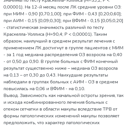
значимы по тесту Краскелла-Уоллиса (Н=53,2; P <
0,00001). На 12-й месяц после ЛК средние уровни ОЗ:
при МИМ - 0,90 [0,70;1,00]; при ФИМ - 0,43 [0,20;0,60];
при АИМ - 0,15 [0,09;0,30]; при ВФИМ - 0,15 [0,05;0,20]
- статистическая значимость различий по тесту
Краскелла-Уоллиса (Н=90,4; P < 0,00001). Таким
образом, наилучший в среднем результат лечения с
применением ЛК достигнут в группе пациентов с МИМ
- за 1 год медиана распределения ОЗ возросла на 0,40
- от 0,50 до 0,90. В группе больных с ФИМ конечный
результат существенно ниже – медиана ОЗ возросла
на 0,13 – от 0,30 до 0,43. Наихудшие результаты
наблюдали в группах больных с АИМ - ОЗ в среднем
повысилась на 0,06 и ВФИМ - на 0,10.
Вывод. Зависимость как начальной остроты зрения, так
и исхода комбинированного лечения больных с
отеком сетчатки в области макулы вследствие ТРВ от
формы патологических изменений макулы позволяет
предположить, что характер патологических