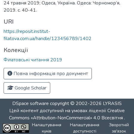
24 травня 2019; Одеса, Україна. Одеса: Чорномор’я,
2019. c. 40-41.
URI
https://reposit.institut-
filatova.com.ua/handle/123456789/1402
Колекції
Філатовські читання 2019
Повна інформація про документ
Google Scholar
DSpace software
copyright © 2002-2026
LYRASIS
Цей контент доступний на умовах ліцензії
Creative
Commons «Attribution-NonCommercial» 4.0 Всесвітня
.
Налаштування
Налаштування
Зворотній
куків
доступності
зв'язок