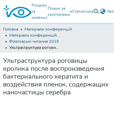
Розділи
Пошук за
та
Статистика
Уві
критеріями
колекції
Головна
Матеріали конференцій
Матеріали конференцій Інституту Філатова
Філатовські читання 2019
Ультраструктура роговицы кролика после воспроизведения бактериального кератита и воздействия пленок, содержащих наночастицы серебра
Ультраструктура роговицы
кролика после воспроизведения
бактериального кератита и
воздействия пленок, содержащих
наночастицы серебра