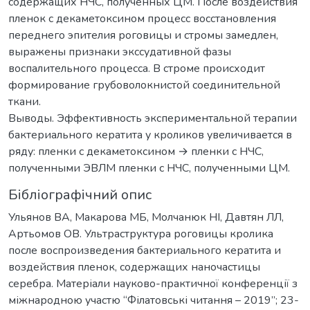
содержащих НЧС, полученных ЦМ. После воздействия
пленок с декаметоксином процесс восстановления
переднего эпителия роговицы и стромы замедлен,
выражены признаки экссудативной фазы
воспалительного процесса. В строме происходит
формирование грубоволокнистой соединительной
ткани.
Выводы. Эффективность экспериментальной терапии
бактериального кератита у кроликов увеличивается в
ряду: пленки с декаметоксином → пленки с НЧС,
полученными ЭВЛМ пленки с НЧС, полученными ЦМ.
Бібліографічний опис
Ульянов ВА, Макарова МБ, Молчанюк НІ, Давтян ЛЛ,
Артьомов ОВ. Ультраструктура роговицы кролика
после воспроизведения бактериального кератита и
воздействия пленок, содержащих наночастицы
серебра. Матеріали науково-практичної конференції з
міжнародною участю “Філатовські читання – 2019”; 23-