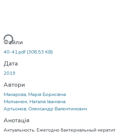
ться...
Файли
40-41.pdf
(308,53 KB)
Дата
2019
Автори
Макарова, Марія Борисівна
Молчанюк, Наталія Іванівна
Артьомов, Олександр Валентинович
Анотація
Актуальность. Ежегодно бактериальный кератит