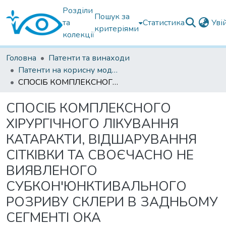
Розділи
Пошук за
та
Статистика
Уві
критеріями
колекції
Головна
Патенти та винаходи
Патенти на корисну модель
СПОСІБ КОМПЛЕКСНОГО ХІРУРГІЧНОГО ЛІКУВАННЯ КАТАРАКТИ, ВІДШАРУВАННЯ СІТКІВКИ ТА СВОЄЧАСНО НЕ ВИЯВЛЕНОГО СУБКОН'ЮНКТИВАЛЬНОГО РОЗРИВУ СКЛЕРИ В ЗАДНЬОМУ СЕГМЕНТІ ОКА
СПОСІБ КОМПЛЕКСНОГО
ХІРУРГІЧНОГО ЛІКУВАННЯ
КАТАРАКТИ, ВІДШАРУВАННЯ
СІТКІВКИ ТА СВОЄЧАСНО НЕ
ВИЯВЛЕНОГО
СУБКОН'ЮНКТИВАЛЬНОГО
РОЗРИВУ СКЛЕРИ В ЗАДНЬОМУ
СЕГМЕНТІ ОКА