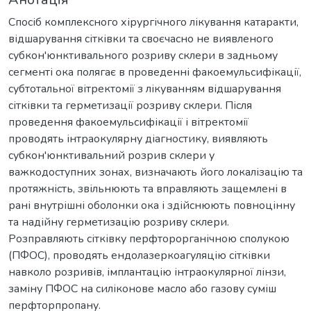
Спосіб комплексного хірургічного лікування катаракти,
відшарування сітківки та своєчасно не виявленого
субкон'юнктивального розриву склери в задньому
сегменті ока полягає в проведенні факоемульсифікації,
субтотальної вітректомії з лікуванням відшарування
сітківки та герметизації розриву склери. Після
проведення факоемульсифікації і вітректомії
проводять інтраокулярну діагностику, виявляють
субкон'юнктивальний розрив склери у
важкодоступних зонах, визначають його локалізацію та
протяжність, звільнюють та вправляють защемлені в
рані внутрішні оболонки ока і здійснюють повноцінну
та надійну герметизацію розриву склери.
Розправляють сітківку перфторорганічною сполукою
(ПФОС), проводять ендолазеркоагуляцію сітківки
навколо розривів, імплантацію інтраокулярної лінзи,
заміну ПФОС на силіконове масло або газову суміш
перфторпропану.