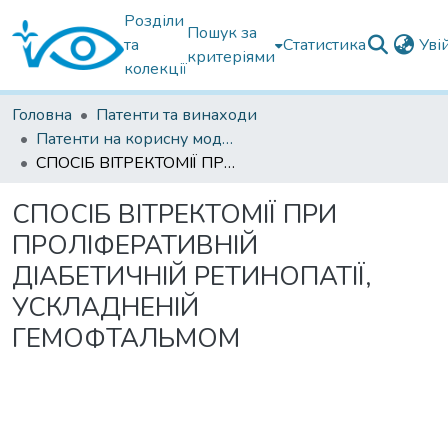
Розділи
Пошук за
та
Статистика
Уві
критеріями
колекції
Головна
Патенти та винаходи
Патенти на корисну модель
СПОСІБ ВІТРЕКТОМІЇ ПРИ ПРОЛІФЕРАТИВНІЙ ДІАБЕТИЧНІЙ РЕТИНОПАТІЇ, УСКЛАДНЕНІЙ ГЕМОФТАЛЬМОМ
СПОСІБ ВІТРЕКТОМІЇ ПРИ
ПРОЛІФЕРАТИВНІЙ
ДІАБЕТИЧНІЙ РЕТИНОПАТІЇ,
УСКЛАДНЕНІЙ
ГЕМОФТАЛЬМОМ