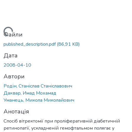
антажиться...
Файли
published_description.pdf
(86,91 KB)
Дата
2008-04-10
Автори
Родін, Станіслав Станіславович
Даквар, Имад Мохамад
Уманець, Микола Миколайович
Анотація
Спосіб вітректомії при проліферативній діабетичній
ретинопатії, ускладненій гемофтальмом полягає у