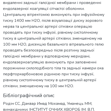
видаленні задньої галоїдної мембрани і проведенні
ендолазерної коагуляції сітчастої оболонки.
Центральну вітректомію виконують при інфузійному
тиску 1400 мм Н2О, після візуалізації диску зорового
нерва та центральної артерії сітківки операцію
проводять при тиску інфузії, рівному систолічному
тиску в центральній артерії сітківки, зменшеному на
100 мм Н2О, дисекцію базального вітреального гелю
проводять безпосередньо після розтину задньої
галоїдної мембрани у відповідному меридіані,
ендолазеркоагуляцію виконують при заповненні
порожнини склоподібного тіла та задньої камери ока
перфторкарбоновою рідиною при тиску інфузії,
рівному систолічному тиску в центральній артерії
сітківки, зменшеному на 100 мм Н2О.
Бібліографічний опис
Родін СС, Даквар Имад Мохамад, Уманець ММ,
винахідники; ІНСТИТУТ ОЧНИХ ХВОРОБ ІМ. В.П.