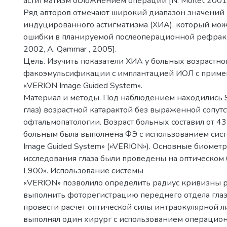
астигматизм осложнением операции [N. Morlet 2001, 
Ряд авторов отмечают широкий диапазон значений
индуцированного астигматизма (ХИА), который мо
ошибки в планируемой послеоперационной рефракции
2002, A. Qammar , 2005].
Цель. Изучить показатели ХИА у больных возрастно
факоэмульсификации с имплантацией ИОЛ с приме
«VERION Image Guided System».
Материал и методы. Под наблюдением находились 
глаз) возрастной катарактой без выраженной сопу
офтальмопатологии. Возраст больных составил от 43 
больным была выполнена ФЭ с использованием сис
Image Guided System» («VERION»). Основные биомет
исследования глаза были проведены на оптическом 
L900». Использование системы
«VERION» позволило определить радиус кривизны 
выполнить фоторегистрацию переднего отдела глаз
провести расчет оптической силы интраокулярной 
выполнял один хирург с использованием операцио