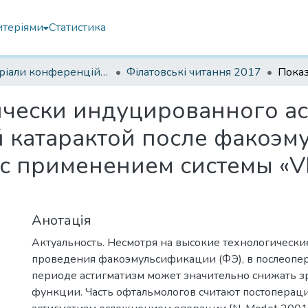
итеріями
Статистика
Матеріали конференцій Інституту Філатова
Філатовські читання 2017
чески индуцированного ас
 катарактой после факоэм
с применением системы «V
Анотація
Актуальность. Несмотря на высокие технологическ
проведения факоэмульсификации (ФЭ), в послеоп
периоде астигматизм может значительно снижать 
функции. Часть офтальмологов считают постопера