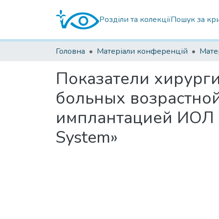
Розділи та колекції
Пошук за кр
Головна
Матеріали конференцій
Показатели хирурги
больных возрастной
имплантацией ИОЛ 
System»