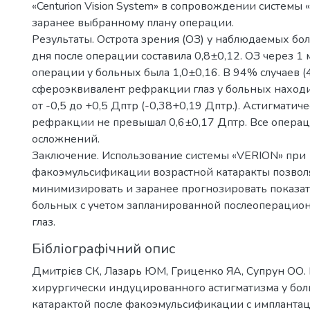
«Centurion Vision System» в сопровождении системы
заранее выбранному плану операции.
Результаты. Острота зрения (ОЗ) у наблюдаемых бо
дня после операции составила 0,8±0,12. ОЗ через 1 
операции у больных была 1,0±0,16. В 94% случаев (4
сфероэквивалент рефракции глаз у больных находи
от -0,5 до +0,5 Дптр (-0,38+0,19 Дптр.). Астигмати
рефракции не превышал 0,6±0,17 Дптр. Все операц
осложнений.
Заключение. Использование системы «VERION» при
факоэмульсификации возрастной катаракты позвол
минимизировать и заранее прогнозировать показа
больных с учетом запланированной послеопераци
глаз.
Бібліографічний опис
Дмитрієв СК, Лазарь ЮМ, Гриценко ЯА, Супрун ОО.
хирургически индуцированного астигматизма у бол
катарактой после факоэмульсификации с импланта