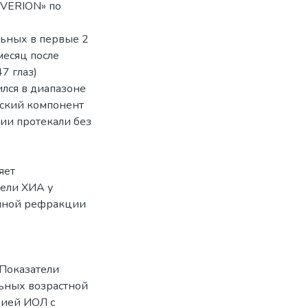
 «VERION» по
льных в первые 2
месяц после
7 глаз)
лся в диапазоне
ческий компонент
ии протекали без
яет
тели ХИА у
онной рефракции
 Показатели
ьных возрастной
цией ИОЛ с