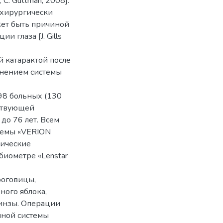
C. Guttman, 2008].
 хирургически
жет быть причиной
 глаза [J. Gills
й катарактой после
нением системы
98 больных (130
тствующей
до 76 лет. Всем
темы «VERION
рические
биометре «Lenstar
роговицы,
ного яблока,
линзы. Операции
нной системы