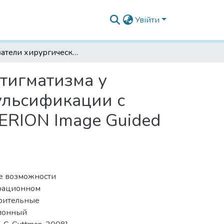
Увійти
Показатели хирургически индуцированного астигматизма у больных возрастной катарактой после факоэмульсификации с имплантацией ИОЛ с применением системы «VERION Image Guided System»
тигматизма у
ульсификации с
ERION Image Guided
ие возможности
ерационном
зрительные
ционный