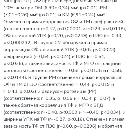
мкм (p<0,01). ОФ при СМ в среднем был меньше на
10%, чем при ОМ (6,90± 0,34) мм³ (p<0,01), РМ
(7,01±0,26) мм³ (p<0,01) и КМ (6,91±0,24) мм³.
Отмечена прямая корреляция ОФ и ТМ с рефракцией
(соответственно: r=0,42, р<0,00001 и r=0,23, р<0,0118),
ОФ с шириной УПК (r=0,20, р<0,0249) и ПЗО (r=-0,33,
р<0,000232). В группе СМ обнаружена прямая
корреляция ОФ с шириной УПК (r=0,68, р<0,0023),
рефракцией (r=0,54, р<0,024) и ПЗО (r=-0,54,
р<0,026), а также зависимость ТФ и МТФ от толщины
роговицы (соответственно: r=0,58, р<0,0138 и r=0,58,
р<0,0144). В группе PМ отмечена прямая корреляция
ОФ и ТМ с ПЗО (соответственно: r=0,44, р<0,019 и
r=0,43, р<0,02) и радиусом роговицы (РР)
(соответственно: r=0,35, р=0,06 и r=0,34, р=0,07), а
также обратная корреляция ТФ и МТФ с ВГД
(соответственно: r=-0,48, р<0,009 и r=-0,40, р<0,034), и
ширины УПК на ТФ (r=-0,27, р<0,16). Отмечена прямая
зависимость ТФ от ПЗО (r=0,60, р=0,0296) и обратная