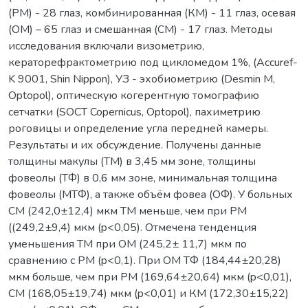
(РМ) - 28 глаз, комбинированная (КМ) - 11 глаз, осевая
(ОМ) – 65 глаз и смешанная (СМ) - 17 глаз. Методы
исследования включали визометрию,
кераторефрактометрию под цикломедом 1%, (Accuref-
K 9001, Shin Nippon), УЗ - эхобиометрию (Desmin M,
Optopol), оптическую когерентную томографию
сетчатки (SOСT Copernicus, Optopol), пахиметрию
роговицы и определение угла передней камеры.
Результаты и их обсуждение. Получены данные
толщины макулы (ТМ) в 3,45 мм зоне, толщины
фовеолы (ТФ) в 0,6 мм зоне, минимальная толщина
фовеолы (МТФ), а также объём фовеа (ОФ). У больных
СМ (242,0±12,4) мкм ТМ меньше, чем при РМ
((249,2±9,4) мкм (p<0,05). Отмечена тенденция
уменьшения ТМ при ОМ (245,2± 11,7) мкм по
сравнению с РМ (p<0,1). При ОМ ТФ (184,44±20,28)
мкм больше, чем при РМ (169,64±20,64) мкм (p<0,01),
СМ (168,05±19,74) мкм (p<0,01) и КМ (172,30±15,22)