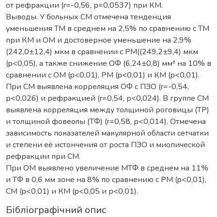
от рефракции (r=-0,56, р=0,0537) при КМ.
Выводы. У больных СМ отмечена тенденция
уменьшения ТМ в среднем на 2,5% по сравнению с ТМ
при КМ и ОМ и достоверное уменьшение на 2,9%
(242,0±12,4) мкм в сравнении с РМ((249,2±9,4) мкм
(p<0,05), а также снижение ОФ (6,24±0,8) мм³ на 10% в
сравнении с ОМ (p<0,01), РМ (p<0,01) и КМ (p<0,01).
При СМ выявлена корреляция ОФ с ПЗО (r=-0,54,
р<0,026) и рефракцией (r=0,54, р<0,024). В группе СМ
выявлена корреляция между толщиной роговицы (ТР)
и толщиной фовеолы (ТФ) (r=0,58, р<0,014). Отмечена
зависимость показателей макулярной области сетчатки
и степени её истончения от роста ПЗО и миопической
рефракции при СМ.
При ОМ выявлено увеличение МТФ в среднем на 11%
и ТФ в 0,6 мм зоне на 8% по сравнению с РМ (p<0,01),
СМ (p<0,01) и КМ (p<0,05 и р<0,01).
Бібліографічний опис