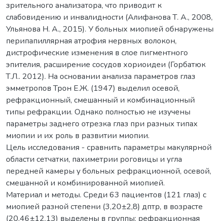
зрительного анализатора, что приводит к
слабовидению и инвалидности (Алифанова Т. А., 2008,
Ульянова Н. А., 2015). У больных миопией обнаружены
перипапиллярная атрофия нервных волокон,
дистрофические изменения в слое пигментного
эпителия, расширение сосудов хориоидеи (Горбатюк
Т.Л.. 2012). На основании анализа параметров глаз
эмметропов Трон Е.Ж. (1947) выделил осевой,
рефракционный, смешанный и комбинационный
типы рефракции. Однако полностью не изучены
параметры заднего отрезка глаз при разных типах
миопии и их роль в развитии миопии.
Цель исследования - сравнить параметры макулярной
области сетчатки, пахиметрии роговицы и угла
передней камеры у больных рефракционной, осевой,
смешанной и комбинированной миопией.
Материал и методы. Среди 63 пациентов (121 глаз) с
миопией разной степени (3,20±2,8) дптр, в возрасте
(20,46±12,13) выделены в группы: рефракционная