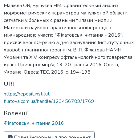
Малієва ОВ, Бушуєва НМ. Сравнительный анализ
морфометрических параметров макулярной области
сетчатки у больных с разными типами миопии.
Матеріали науково-практичної конференції з
міжнародною участю "Філатовські читання - 2016",
присвяченої 80-річчю з дня заснування Інституту очних
хвороб і тканинної терапії ім. В. П. Філатова НАМН
України та XIV конгресу офтальмологічного товариства
країн Причорномор'я; 19-20 травня 2016; Одеса,
Україна. Одеса: ТЕС, 2016. с. 194-195.
URI
https://reposit.institut-
filatova.com.ua/handle/123456789/1769
Колекції
Філатовські читання 2016
Повна інформація про документ