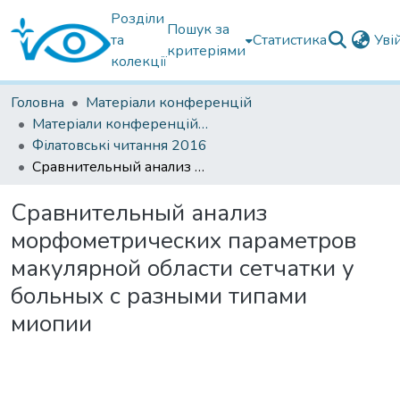
Розділи
Пошук за
та
Статистика
Уві
критеріями
колекції
Головна
Матеріали конференцій
Матеріали конференцій Інституту Філатова
Філатовські читання 2016
Сравнительный анализ морфометрических параметров макулярной области сетчатки у больных с разными типами миопии
Сравнительный анализ
морфометрических параметров
макулярной области сетчатки у
больных с разными типами
миопии