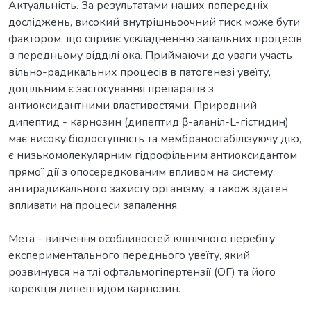
Актуальність. За результатами наших попередніх
досліджень, високий внутрішньоочний тиск може бути
фактором, що сприяє ускладненню запальних процесів
в передньому відділі ока. Приймаючи до уваги участь
вільно-радикальних процесів в патогенезі увеїту,
доцільним є застосування препаратів з
антиоксидантними властивостями. Природний
дипептид - карнозин (дипептид β-аланіл-L-гістидин)
має високу біодоступність та мембраностабілізуючу дію,
є низькомолекулярним гідрофільним антиоксидантом
прямої дії з опосередкованим впливом на систему
антирадикального захисту організму, а також здатен
впливати на процеси запалення.
Мета - вивчення особливостей клінічного перебігу
експериментального переднього увеїту, який
розвинувся на тлі офтальмогіпертензії (ОГ) та його
корекція дипептидом карнозин.