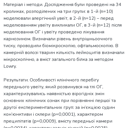
Матеріал і методи. Дослідження були проведені на 34
кроликах, розподілених на три групи: в 1-й (n=10)
моделювали алергічний увеїт, в 2-й (n=12) – перед
моделюванням увеїту викликали ОГ, в 3-й (n=12) після
моделювання ОГ і увеїту проведено лікування
карнозином. Визначали рівень внутрішньоочного
тиску, проводили біомікроскопію, офтальмоскопію. В
камерній волозі тварин кількість лейкоцитів визначали
мікроскопічно, а вміст загального білка за методом
Lowry.
Результати. Особливості клінічного перебігу
переднього увеїту, який розвинувся на тлі ОГ,
характеризувались наявністью вірогідніх змін
основних клінічних ознак при порівнянні першої та
другої експериментальних груп: за ін’єкцією судин
кон’юнктиви і склери (р=0,0001), характером
преципітатів (р=0,0009), вмісту передньої камери
(р=0,0034), характеру задніх сінехій (р=0,0025),