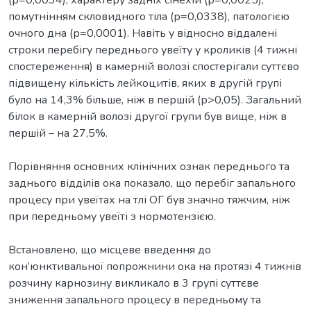
помутнінням скловидного тіла (р=0,0338), патологією
очного дна (р=0,0001). Навіть у відносно віддалені
строки перебігу переднього увеїту у кроликів (4 тижні
спостереження) в камерній волозі спостерігали суттєво
підвищену кількість лейкоцитів, яких в другій групі
було на 14,3% більше, ніж в першій (р>0,05). Загальний
білок в камерній волозі другої групи був вище, ніж в
першій – на 27,5%.
Порівняння основних клінічних ознак переднього та
заднього відділів ока показало, що перебіг запального
процесу при увеїтах на тлі ОГ був значно тяжчим, ніж
при передньому увеїті з нормотензією.
Встановлено, що місцеве введення до
кон’юнктивальної попрожнини ока на протязі 4 тижнів
розчину карнозину викликало в 3 групі суттєве
зниження запального процесу в передньому та