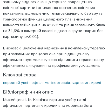
задньому відділах ока, що сприяло покращенню
клінічної картини і зниженню вивчених клінічних
показників, відновленню гематоаквального бар’єру та
транспортної функції циліарного тіла (зниження
кількості лейкоцитів на 45,8% та рівня загального білка
на 31,6% в камерній волозі відносно групи тварин без
карнозину, р<0,01).
Висновок. Включення карнозину в комплексну терапію
при запальних процесах ока при підвищеному
офтальмотонусі може суттєво підвищити терапевтичну
ефективність лікування та профілактики ускладнень.
Ключові слова
передній увеїт
,
офтальмогіпертензія
,
карнозин
,
кролі
Бібліографічний опис
Михейцева І. М. Клінічна картина увеїту натлі
офтальмогіпертензіі у кроликів та корекція його