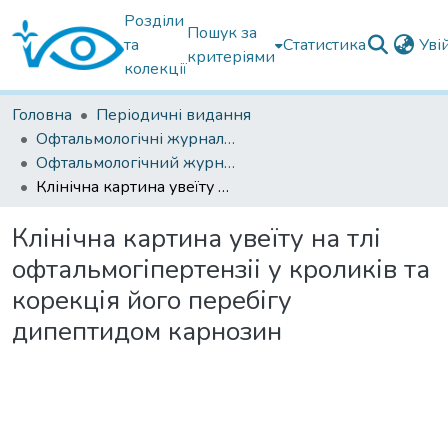
Розділи
Пошук за
та
Статистика
Уві
критеріями
колекції
Головна
Періодичні видання
Офтальмологічні журнали українські
Офтальмологічний журнал 2021
Клінічна картина увеїту на тлі офтальмогіпертензіі у кроликів та корекція його перебігу дипептидом карнозин
Клінічна картина увеїту на тлі
офтальмогіпертензіі у кроликів та
корекція його перебігу
дипептидом карнозин