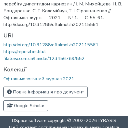
перебігу дипептидом карнозин / І. М. Михейцева, Н. В.
Бондаренко, C. Г. Коломійчук, Т. І. Сіроштаненко //
Офтальмол. журн. — 2021. — № 1. — С. 55-61.
http://doi.org/10.31288/oftalmolzh202115561
URI
http://doi.org/10.31288/oftalmolzh202115561
https://reposit.institut-
filatova.com.ua/handle/123456789/852
Колекції
Офтальмологічний журнал 2021
Повна інформація про документ
Google Scholar
DSpace software
copyright © 2002-2026
LYRASIS
Цей контент доступний на умовах ліцензії
Creative