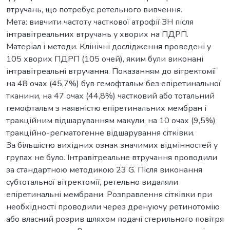
втручань, що потребує ретельного вивчення.
Мета: вивчити частоту часткової атрофії ЗН після
інтравітреальних втручань у хворих на ПДРП.
Матеріал і методи. Клінічні дослідження проведені у
105 хворих ПДРП (105 очей), яким були виконані
інтравітреальні втручання. Показанням до вітректомії
на 48 очах (45,7%) був гемофтальм без епіретинальної
тканини, на 47 очах (44,8%) частковий або тотальний
гемофтальм з наявністю епіретинальних мембран і
тракційним відшаруванням макули, на 10 очах (9,5%)
тракційно-регматогенне відшарування сітківки.
За більшістю вихідних ознак значимих відмінностей у
групах не було. Інтравітреальне втручання проводили
за стандартною методикою 23 G. Після виконання
субтотальної вітректомії, ретельно видаляли
епіретинальні мембрани. Розправлення сітківки при
необхідності проводили через дренуючу ретинотомію
або власний розрив шляхом подачі стерильного повітря