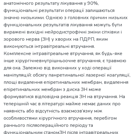
анатомічного результату лікування у 90%,
функціональні результати операції залишаються
значно низькими. Однією з головних причин низьких
функціональних результатів лікування можуть бути
виражені вихідні нейродистрофічні зміни сітківки і
зорового нерва (ЗН) у хворих на ПДРП, яким
виконуються інтравітреальні втручання.
Комплексне інтравітреальне втручання, як будь-яке
інше хірургічневнутрішньоочне втручання, є травмою
для ока. Залежно від виконаних у ході операції
маніпуляцій: обсягу панретинальної лазерної коагуляції,
площі видалення епіретинальних мембран, видалення
епіретинальних мембран з диска ЗН може
формуватися відповідна реакція ЗН на втручання. На
теперішній час в літературі майже немає даних про
наявність або відсутність взаємозв’язку між
особливостями хірургічного втручання, перебігом
раннього післяопераційного періоду та
функціональним станомЗН після інтравітреальних