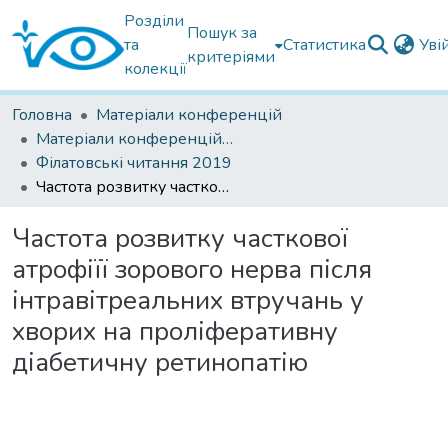
Розділи
Пошук за
та
Статистика
Уві
критеріями
колекції
Головна
Матеріали конференцій
Матеріали конференцій Інституту Філатова
Філатовські читання 2019
Частота розвитку часткової атрофіїї зорового нерва після інтравітреальних втручань у хворих на проліферативну діабетичну ретинопатію
Частота розвитку часткової
атрофіїї зорового нерва після
інтравітреальних втручань у
хворих на проліферативну
діабетичну ретинопатію