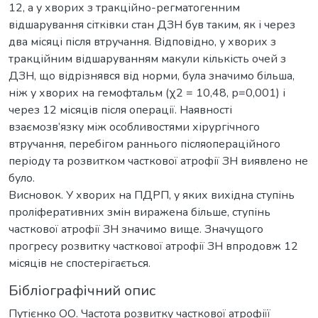
12, а у хворих з тракційно-регматогенним
відшарування сітківки стан ДЗН був таким, як і через
два місяці після втручання. Відповідно, у хворих з
тракційним відшаруванням макули кількість очей з
ДЗН, що відрізнявся від норми, була значимо більша,
ніж у хворих на гемофтальм (χ2 = 10,48, р=0,001) і
через 12 місяців після операції. Наявності
взаємозв’язку між особливостями хірургічного
втручання, перебігом раннього післяопераційного
періоду та розвитком часткової атрофії ЗН виявлено не
було.
Висновок. У хворих на ПДРП, у яких вихідна ступінь
проліферативних змін виражена більше, ступінь
часткової атрофії ЗН значимо вище. Значущого
прогресу розвитку часткової атрофії ЗН впродовж 12
місяців не спостерігається.
Бібліографічний опис
Путієнко ОО. Частота розвитку часткової атрофіїї