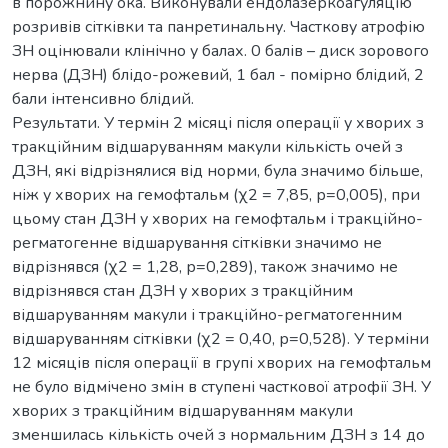
в порожнину ока. Виконували ендолазеркоагуляцію
розривів сітківки та панретинальну. Часткову атрофію
ЗН оцінювали клінічно у балах. 0 балів – диск зорового
нерва (ДЗН) блідо-рожевий, 1 бал - помірно блідий, 2
бали інтенсивно блідий.
Результати. У термін 2 місяці після операції у хворих з
тракційним відшаруванням макули кількість очей з
ДЗН, які відрізнялися від норми, була значимо більше,
ніж у хворих на гемофтальм (χ2 = 7,85, р=0,005), при
цьому стан ДЗН у хворих на гемофтальм і тракційно-
регматогенне відшарування сітківки значимо не
відрізнявся (χ2 = 1,28, р=0,289), також значимо не
відрізнявся стан ДЗН у хворих з тракційним
відшаруванням макули і тракційно-регматогенним
відшаруванням сітківки (χ2 = 0,40, р=0,528). У терміни
12 місяців після операції в групі хворих на гемофтальм
не було відмічено змін в ступені часткової атрофії ЗН. У
хворих з тракційним відшаруванням макули
зменшилась кількість очей з нормальним ДЗН з 14 до