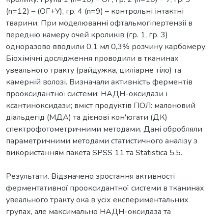
(n=12) – (ОГ+У), гр. 4 (n=9) – контрольні інтактні
тварини. При моделюванні офтальмогіпертензіі в
передню камеру очей кроликів (гр. 1, гр. 3)
одноразово вводили 0,1 мл 0,3% розчину карбомеру.
Біохімічні дослідження проводили в тканинах
увеального тракту (райдужка, циліарне тіло) та
камерній волозі. Визначали активність ферментів
прооксидантної системи: НАДН-оксидази і
ксантиноксидази; вміст продуктів ПОЛ: малоновий
діальдегід (МДА) та дієнові кон'югати (ДК)
спектрофотометричними методами. Дані обробляли
параметричними методами статистичного аналізу з
використанням пакета SPSS 11 та Statistica 5.5.
Результати. Відзначено зростання активності
ферментативної прооксидантної системи в тканинах
увеального тракту ока в усіх експериментальних
групах, але максимально НАДН-оксидаза та