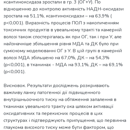
ксантиноксидаза зростали в гр. 3 (ОГ+У). По
відношенню до контролю активність НАДН-оксидази
зростала на 51,1%, ксантиноксидази – на 63,9% (
р<0,001). Виразність процесів ПОЛ з накопиченням
токсичних продуктів в увеальному тракті та камерній
волозі також спостерігалась як при ОГ, так і при У, але
найзначніше збільшення рівня МДА та ДК було при
сумісному моделюванні ОГ з У. В цій групі в камерній
волозі МДА збільшено на 67,0%, ДК – на 54,3%
(р<0,001), в тканинах - МДА на 93,1%, ДК – на 69,1%
(р<0,001).
Висновок. Результати досліджень розкривають
важливу ланку патогенної дії підвищенного
внутрішньоочного тиску на обтяження запалення в
тканинах увеального тракту ока шляхом активації
оксидативних та перекисних процесів в цих
структурах і підтверджують припущення, що первинна
глаукома високого тиску може бути фактором, що