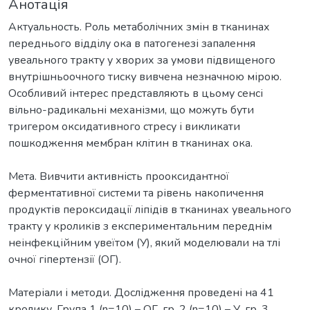
Анотація
Актуальность. Роль метаболічних змін в тканинах
переднього відділу ока в патогенезі запалення
увеального тракту у хворих за умови підвищеного
внутрішньоочного тиску вивчена незначною мірою.
Особливий інтерес представляють в цьому сенсі
вільно-радикальні механізми, що можуть бути
тригером оксидативного стресу і викликати
пошкодження мембран клітин в тканинах ока.
Мета. Вивчити активність прооксидантної
ферментативної системи та рівень накопичення
продуктів пероксидації ліпідів в тканинах увеального
тракту у кроликів з експериментальним переднім
неінфекційним увеїтом (У), який моделювали на тлі
очної гіпертензії (ОГ).
Матеріали і методи. Дослідження проведені на 41
кролику. Група 1 (n=10) – ОГ, гр. 2 (n=10) – У, гр. 3