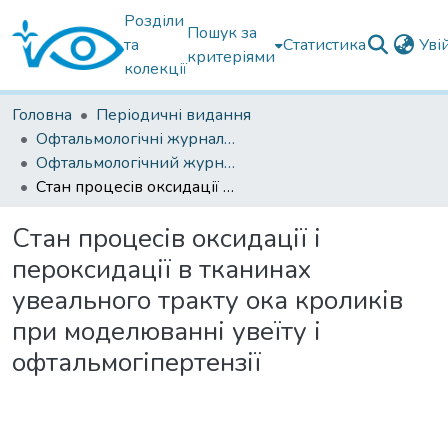
Розділи
Пошук за
та
Статистика
Уві
критеріями
колекції
Головна
Періодичні видання
Офтальмологічні журнали українські
Офтальмологічний журнал 2019
Стан процесів оксидації і пероксидації в тканинах увеального тракту ока кроликів при моделюванні увеїту і офтальмогіпертензії
Стан процесів оксидації і
пероксидації в тканинах
увеального тракту ока кроликів
при моделюванні увеїту і
офтальмогіпертензії