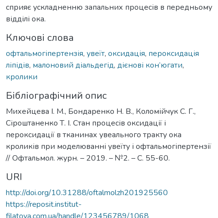
сприяє ускладненню запальних процесів в передньому
відділі ока.
Ключові слова
офтальмогіпертензія
,
увеїт
,
оксидація
,
пероксидація
ліпідів
,
малоновий діальдегід
,
дієнові кон’югати
,
кролики
Бібліографічний опис
Михейцева І. М., Бондаренко Н. В., Коломійчук C. Г.,
Сіроштаненко Т. І. Стан процесів оксидації і
пероксидації в тканинах увеального тракту ока
кроликів при моделюванні увеїту і офтальмогіпертензії
// Офтальмол. журн. – 2019. – №2. – С. 55-60.
URI
http://doi.org/10.31288/oftalmolzh201925560
https://reposit.institut-
filatova.com.ua/handle/123456789/1068