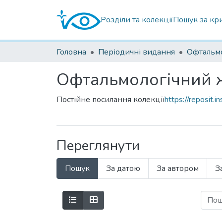
Розділи та колекції
Пошук за кр
Головна
Періодичні видання
Офтальмологічний 
Постійне посилання колекції
https://reposit.
Переглянути
Пошук
За датою
За автором
З