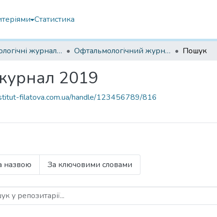
итеріями
Статистика
Офтальмологічні журнали українські
Офтальмологічний журнал 2019
Пошук
журнал 2019
institut-filatova.com.ua/handle/123456789/816
а назвою
За ключовими словами