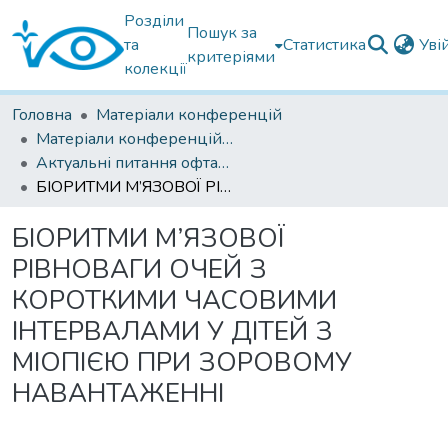
Розділи
Пошук за
та
Статистика
Уві
критеріями
колекції
Головна
Матеріали конференцій
Матеріали конференцій Інституту Філатова
Актуальні питання офтальмології 2022
БІОРИТМИ М’ЯЗОВОЇ РІВНОВАГИ ОЧЕЙ З КОРОТКИМИ ЧАСОВИМИ ІНТЕРВАЛАМИ У ДІТЕЙ З МІОПІЄЮ ПРИ ЗОРОВОМУ НАВАНТАЖЕННІ
БІОРИТМИ М’ЯЗОВОЇ
РІВНОВАГИ ОЧЕЙ З
КОРОТКИМИ ЧАСОВИМИ
ІНТЕРВАЛАМИ У ДІТЕЙ З
МІОПІЄЮ ПРИ ЗОРОВОМУ
НАВАНТАЖЕННІ