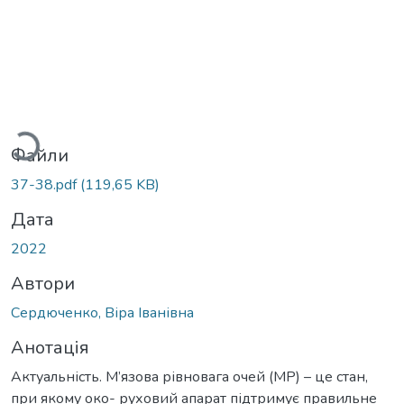
Вантажиться...
Файли
37-38.pdf
(119,65 KB)
Дата
2022
Автори
Сердюченко, Віра Іванівна
Анотація
Актуальність. М’язова рівновага очей (МР) – це стан,
при якому око- руховий апарат підтримує правильне