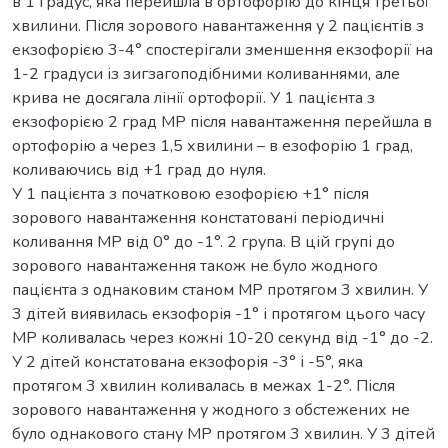
в 1 градус, яка перейшла в ортофорію до кінця третьої
хвилини. Після зорового навантаження у 2 пацієнтів з
екзофорією 3-4° спостерігали зменшення екзофорії на
1-2 градуси із зигзагоподібними коливаннями, але
крива не досягала лінії ортофорії. У 1 пацієнта з
екзофорією 2 град МР після навантаження перейшла в
ортофорію а через 1,5 хвилини – в езофорію 1 град,
коливаючись від +1 град до нуля.
У 1 пацієнта з початковою езофорією +1° після
зорового навантаження констатовані періодичні
коливання МР від 0° до -1°. 2 група. В цій групі до
зорового навантаження також не було жодного
пацієнта з однаковим станом МР протягом 3 хвилин. У
3 дітей виявилась екзофорія -1° і протягом цього часу
МР коливалась через кожні 10-20 секунд від -1° до -2.
У 2 дітей констатована екзофорія -3° і -5°, яка
протягом 3 хвилин коливалась в межах 1-2°. Після
зорового навантаження у жодного з обстежених не
було однакового стану МР протягом 3 хвилин. У 3 дітей