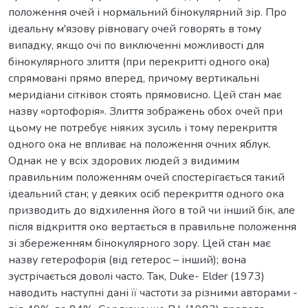
положення очей і нормальний бінокулярний зір. Про
ідеальну м'язову рівновагу очей говорять в тому
випадку, якщо очі по виключенні можливості для
бінокулярного злиття (при перекритті одного ока)
спрямовані прямо вперед, причому вертикальні
меридіани сітківок стоять прямовисно. Цей стан має
назву «ортофорія». Злиття зображень обох очей при
цьому не потребує ніяких зусиль і тому перекриття
одного ока не впливає на положення очних яблук.
Однак не у всіх здорових людей з видимим
правильним положенням очей спостерігається такий
ідеальний стан; у деяких осіб перекриття одного ока
призводить до відхилення його в той чи інший бік, але
після відкриття око вертається в правильне положення
зі збереженням бінокулярного зору. Цей стан має
назву гетерофорія (від гетерос – інший); вона
зустрічається доволі часто. Так, Duke- Elder (1973)
наводить наступні дані її частоти за різними авторами -