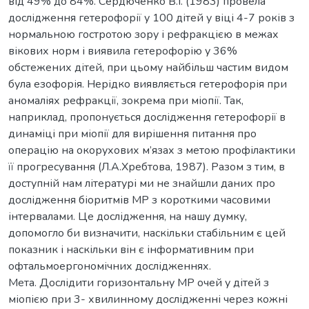
від 49% до 84%. Сердюченко В.І. (1983) провела
дослідження гетерофорії у 100 дітей у віці 4-7 років з
нормальною гостротою зору і рефракцією в межах
вікових норм і виявила гетерофорію у 36%
обстежених дітей, при цьому найбільш частим видом
була езофорія. Нерідко виявляється гетерофорія при
аномаліях рефракції, зокрема при міопії. Так,
наприклад, пропонується дослідження гетерофорії в
динаміці при міопії для вирішення питання про
операцію на окорухових м’язах з метою профілактики
її прогресування (Л.А.Хребтова, 1987). Разом з тим, в
доступній нам літературі ми не знайшли даних про
дослідження біоритмів МР з короткими часовими
інтервалами. Це дослідження, на нашу думку,
допомогло би визначити, наскільки стабільним є цей
показник і наскільки він є інформативним при
офтальмоергономічних дослідженнях.
Мета. Дослідити горизонтальну МР очей у дітей з
міопією при 3- хвилинному дослідженні через кожні