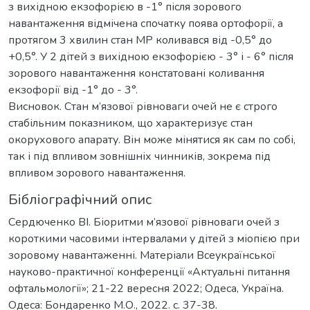
з вихідною екзофорією в -1° після зорового
навантаження відмічена спочатку поява ортофорії, а
протягом 3 хвилин стан МР коливався від -0,5° до
+0,5°. У 2 дітей з вихідною екзофорією - 3° і - 6° після
зорового навантаження констатовані коливання
екзофорії від -1° до - 3°.
Висновок. Стан м’язової рівноваги очей не є строго
стабільним показником, що характеризує стан
окорухового апарату. Він може мінятися як сам по собі,
так і під впливом зовнішніх чинників, зокрема під
впливом зорового навантаження.
Бібліографічний опис
Сердюченко ВІ. Біоритми м’язової рівноваги очей з
короткими часовими інтервалами у дітей з міопією при
зоровому навантаженні. Матеріали Всеукраїнської
науково-практичної конференції «Актуальні питання
офтальмології»; 21-22 вересня 2022; Одеса, Україна.
Одеса: Бондаренко М.О., 2022. с. 37-38.