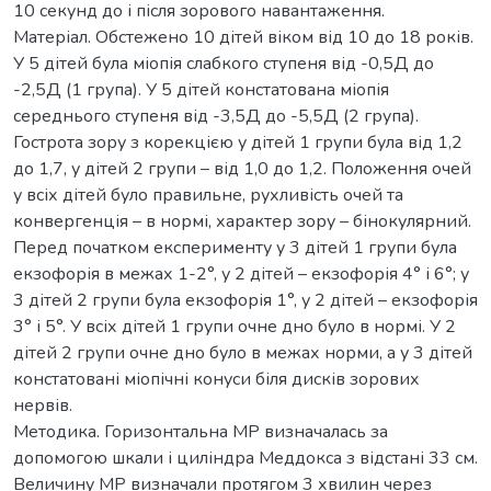
10 секунд до і після зорового навантаження.
Матеріал. Обстежено 10 дітей віком від 10 до 18 років.
У 5 дітей була міопія слабкого ступеня від -0,5Д до
-2,5Д (1 група). У 5 дітей констатована міопія
середнього ступеня від -3,5Д до -5,5Д (2 група).
Гострота зору з корекцією у дітей 1 групи була від 1,2
до 1,7, у дітей 2 групи – від 1,0 до 1,2. Положення очей
у всіх дітей було правильне, рухливість очей та
конвергенція – в нормі, характер зору – бінокулярний.
Перед початком експерименту у 3 дітей 1 групи була
екзофорія в межах 1-2°, у 2 дітей – екзофорія 4° і 6°; у
3 дітей 2 групи була екзофорія 1°, у 2 дітей – екзофорія
3° і 5°. У всіх дітей 1 групи очне дно було в нормі. У 2
дітей 2 групи очне дно було в межах норми, а у 3 дітей
констатовані міопічні конуси біля дисків зорових
нервів.
Методика. Горизонтальна МР визначалась за
допомогою шкали і циліндра Меддокса з відстані 33 см.
Величину МР визначали протягом 3 хвилин через