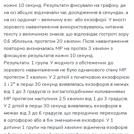
кожні 10 секунд. Результати фіксували на графіку, де
на осі абсцис відзначали час дослідження в секундах, а
на осі ординат – величину езо- або екзофорії. У якості
зорового навантаження використовувалось читання
тексту з величиною знаків, що відповідає гостроті зору
0,6 зблизька, протягом 20 хвилин. Після навантаження
повторно визначалась МР на протязі 3 хвилин з
фіксацією результатів кожні 10 секунд.
Результати. 1 група. У жодного з обстежених до
зорового навантаження не було однакового стану МР
протягом 3 хвилин. У 2 дітей з початковою екзофорією
1 і 2° в перші 30 секунд виявлялась екзофорія в межах
від 1 до 3 градусів із зигзагоподібними коливаннями
МР протягом наступних 2,5 хвилин від 1 до 3 градусів.
У 2 дітей в перші 30 секунд виявлялась екзофорія в
межах від 3 до 6 градусів, що періодично переходила
в ортофорію або в бік зменшення екзофорії. У 1
дитини 1 групи на першій хвилині відмічена езофорія