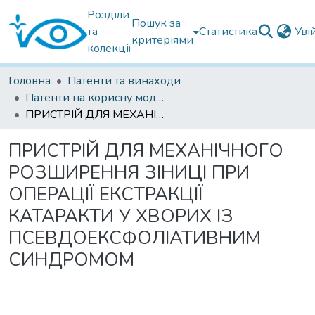
Розділи
Пошук за
та
Статистика
Уві
критеріями
колекції
Головна
Патенти та винаходи
Патенти на корисну модель
ПРИСТРІЙ ДЛЯ МЕХАНІЧНОГО РОЗШИРЕННЯ ЗІНИЦІ ПРИ ОПЕРАЦІЇ ЕКСТРАКЦІЇ КАТАРАКТИ У ХВОРИХ ІЗ ПСЕВДОЕКСФОЛІАТИВНИМ СИНДРОМОМ
ПРИСТРІЙ ДЛЯ МЕХАНІЧНОГО
РОЗШИРЕННЯ ЗІНИЦІ ПРИ
ОПЕРАЦІЇ ЕКСТРАКЦІЇ
КАТАРАКТИ У ХВОРИХ ІЗ
ПСЕВДОЕКСФОЛІАТИВНИМ
СИНДРОМОМ