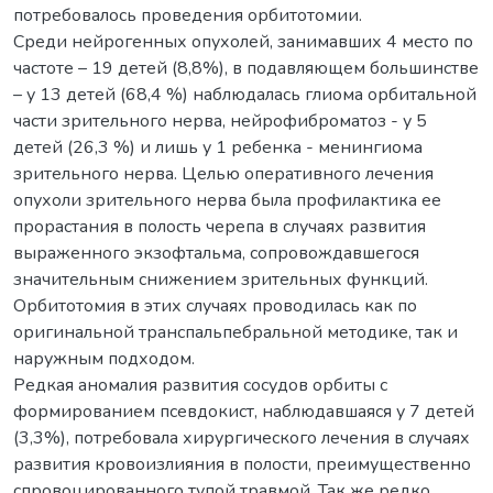
потребовалось проведения орбитотомии.
Среди нейрогенных опухолей, занимавших 4 место по
частоте – 19 детей (8,8%), в подавляющем большинстве
– у 13 детей (68,4 %) наблюдалась глиома орбитальной
части зрительного нерва, нейрофиброматоз - у 5
детей (26,3 %) и лишь у 1 ребенка - менингиома
зрительного нерва. Целью оперативного лечения
опухоли зрительного нерва была профилактика ее
прорастания в полость черепа в случаях развития
выраженного экзофтальма, сопровождавшегося
значительным снижением зрительных функций.
Орбитотомия в этих случаях проводилась как по
оригинальной транспальпебральной методике, так и
наружным подходом.
Редкая аномалия развития сосудов орбиты с
формированием псевдокист, наблюдавшаяся у 7 детей
(3,3%), потребовала хирургического лечения в случаях
развития кровоизлияния в полости, преимущественно
спровоцированного тупой травмой. Так же редко