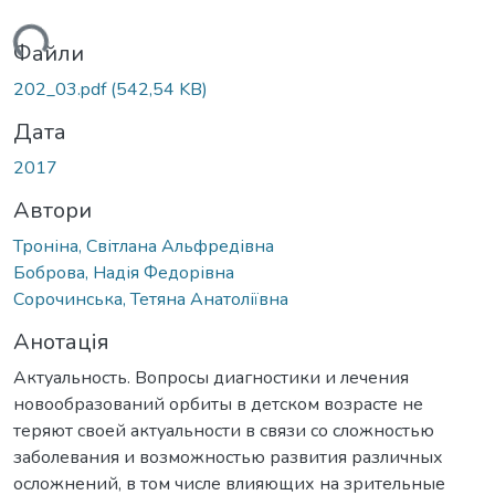
ься...
Файли
202_03.pdf
(542,54 KB)
Дата
2017
Автори
Троніна, Світлана Альфредівна
Боброва, Надія Федорівна
Сорочинська, Тетяна Анатоліївна
Анотація
Актуальность. Вопросы диагностики и лечения
новообразований орбиты в детском возрасте не
теряют своей актуальности в связи со сложностью
заболевания и возможностью развития различных
осложнений, в том числе влияющих на зрительные