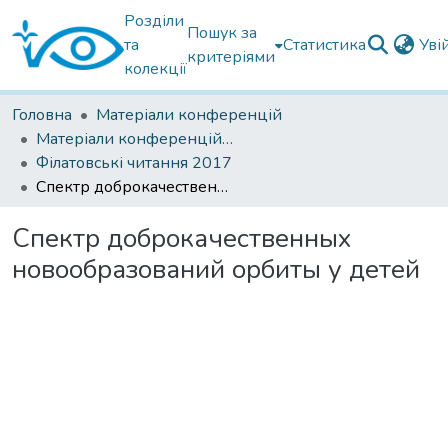
Розділи
Пошук за
та
Статистика
Уві
критеріями
колекції
Головна
Матеріали конференцій
Матеріали конференцій Інституту Філатова
Філатовські читання 2017
Спектр доброкачественных новообразований орбиты у детей
Спектр доброкачественных
новообразований орбиты у детей