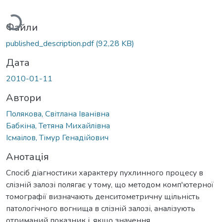
Вантажиться...
Файли
published_description.pdf
(92,28 KB)
Дата
2010-01-11
Автори
Полякова, Світлана Іванівна
Бабкіна, Тетяна Михайлівна
Ісмаілов, Тімур Генадійович
Анотація
Спосіб діагностики характеру пухлинного процесу в
слізній залозі полягає у тому, що методом комп'ютерної
томографії визначають денситометричну щільність
патологічного вогнища в слізній залозі, аналізують
отриманий показник і, якщо значення