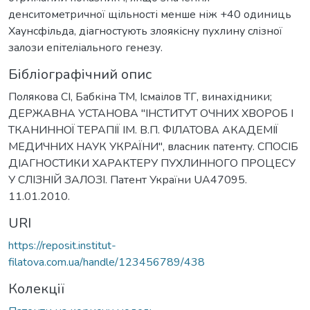
денситометричної щільності менше ніж +40 одиниць
Хаунсфільда, діагностують злоякісну пухлину слізної
залози епітеліального генезу.
Бібліографічний опис
Полякова СІ, Бабкіна ТМ, Ісмаілов ТГ, винахідники;
ДЕРЖАВНА УСТАНОВА "ІНСТИТУТ ОЧНИХ ХВОРОБ І
ТКАНИННОЇ ТЕРАПІЇ ІМ. В.П. ФІЛАТОВА АКАДЕМІЇ
МЕДИЧНИХ НАУК УКРАЇНИ", власник патенту. СПОСІБ
ДІАГНОСТИКИ ХАРАКТЕРУ ПУХЛИННОГО ПРОЦЕСУ
У СЛІЗНІЙ ЗАЛОЗІ. Патент України UA47095.
11.01.2010.
URI
https://reposit.institut-
filatova.com.ua/handle/123456789/438
Колекції