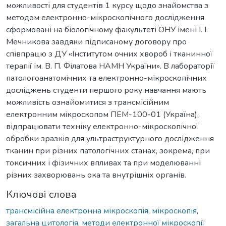
можливості для студентів 1 курсу щодо знайомства з
методом електронно-мікроскопічного дослідження
сформовані на біологічному факультеті ОНУ імені І. І.
Мечникова завдяки підписаному договору про
співпрацю з ДУ «Інститутом очних хвороб і тканинної
терапії ім. В. П. Філатова НАМН України». В лабораторії
патологоанатомічних та електронно-мікроскопічних
досліджень студенти першого року навчання мають
можливість ознайомитися з трансмісійним
електронним мікроскопом ПЕМ-100-01 (Україна),
відпрацювати техніку електронно-мікроскопічної
обробки зразків для ультраструктурного дослідження
тканин при різних патологічних станах, зокрема, при
токсичних і фізичних впливах та при моделюванні
різних захворювань ока та внутрішніх органів.
Ключові слова
трансмісійна електронна мікроскопія
,
мікроскопія
,
загальна цитологія
,
методи електронної мікроскопії