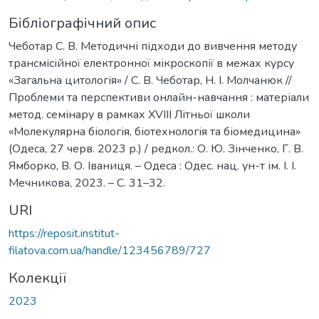
Бібліографічний опис
Чеботар С. В. Методичні підходи до вивчення методу
трансмісійної електронної мікроскопії в межах курсу
«Загальна цитологія» / С. В. Чеботар, Н. І. Молчанюк //
Проблеми та перспективи онлайн-навчання : матеріали
метод. семінару в рамках XVIII Літньої школи
«Молекулярна біологія, біотехнологія та біомедицина»
(Одеса, 27 черв. 2023 р.) / редкол.: О. Ю. Зінченко, Г. В.
Ямборко, В. О. Іваниця. – Одеса : Одес. нац. ун-т ім. І. І.
Мечникова, 2023. – С. 31–32.
URI
https://reposit.institut-
filatova.com.ua/handle/123456789/727
Колекції
2023