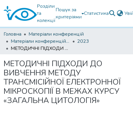
Розділи
Пошук за
та
Статистика
Уві
критеріями
колекції
Головна
Матеріали конференцій
Матеріали конференцій інших установ
2023
МЕТОДИЧНІ ПІДХОДИ ДО ВИВЧЕННЯ МЕТОДУ ТРАНСМІСІЙНОЇ ЕЛЕКТРОННОЇ МІКРОСКОПІЇ В МЕЖАХ КУРСУ «ЗАГАЛЬНА ЦИТОЛОГІЯ»
МЕТОДИЧНІ ПІДХОДИ ДО
ВИВЧЕННЯ МЕТОДУ
ТРАНСМІСІЙНОЇ ЕЛЕКТРОННОЇ
МІКРОСКОПІЇ В МЕЖАХ КУРСУ
«ЗАГАЛЬНА ЦИТОЛОГІЯ»