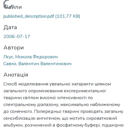
Вантажиться...
Файли
published_description.pdf
(101,77 KB)
Дата
2006-07-17
Автори
Лєус, Микола Федорович
Савко, Валентин Валентинович
Анотація
Спосіб моделювання увеальної катаракти шляхом
загального опромінювання експериментальної
тварини світлом високої інтенсивності по
спектральному діапазону, максимально наближеному
до сонячного. Попередньо тварині проводять загальну
сенсибілізацію антигеном, що містить сироватковий
альбумін, розчинений в фосфатному буфері, підшкірно