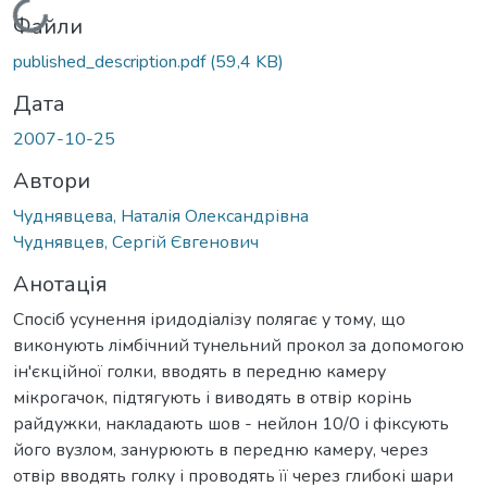
Вантажиться...
Файли
published_description.pdf
(59,4 KB)
Дата
2007-10-25
Автори
Чуднявцева, Наталія Олександрівна
Чуднявцев, Сергій Євгенович
Анотація
Спосіб усунення іридодіалізу полягає у тому, що
виконують лімбічний тунельний прокол за допомогою
ін'єкційної голки, вводять в передню камеру
мікрогачок, підтягують і виводять в отвір корінь
райдужки, накладають шов - нейлон 10/0 і фіксують
його вузлом, занурюють в передню камеру, через
отвір вводять голку і проводять її через глибокі шари