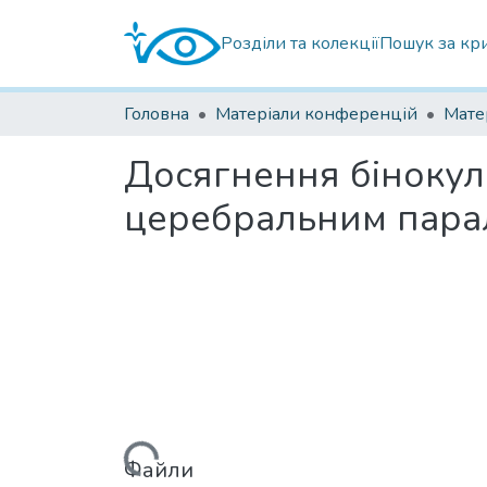
Розділи та колекції
Пошук за кр
Головна
Матеріали конференцій
Досягнення бінокул
церебральним парал
Вантажиться...
Файли