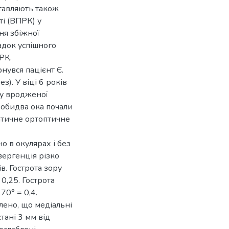
ставляють також
ті (ВПРК) у
ня збіжної
адок успішного
РК.
рнувся пацієнт Є.
). У віці 6 років
у вродженої
і обидва ока почали
атичне ортоптичне
но в окулярах і без
нвергенція різко
в. Гострота зору
 0,25. Гострота
70° = 0,4.
влено, що медіальні
тані 3 мм від