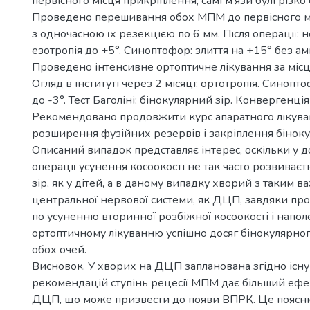
первісного місця прикріплення; самі м’язи булі різко 
Проведено перешивання обох МПМ до первісного м
з одночасною їх резекцією по 6 мм. Після операції: 
езотропія до +5°. Синоптофор: злиття на +15° без амп
Проведено інтенсивне ортоптичне лікування за міс
Огляд в інституті через 2 місяці: ортотропія. Синопто
до -3°. Тест Баголіні: бінокулярний зір. Конвергенці
Рекомендовано продовжити курс апаратного лікува
розширення фузійних резервів і закріплення біноку
Описаний випадок представляє інтерес, оскільки у д
операції усунення косоокості не так часто розвиває
зір, як у дітей, а в даному випадку хворий з таким 
центральної нервової системи, як ДЦП, завдяки про
по усуненню вторинної розбіжної косоокості і напо
ортоптичному лікуванню успішно досяг бінокулярног
обох очей.
Висновок. У хворих на ДЦП запланована згідно існ
рекомендацій ступінь рецесії МПМ дає більший ефект
ДЦП, що може призвести до появи ВПРК. Це поясню