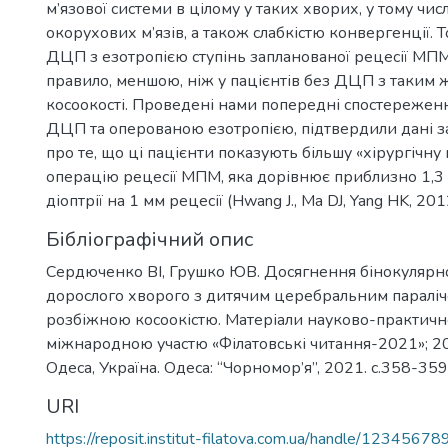
м’язової системи в цілому у таких хворих, у тому числ
окорухових м’язів, а також слабкістю конвергенції. 
ДЦП з езотропією ступінь запланованої рецесії МПМ
правило, меншою, ніж у пацієнтів без ДЦП з таким 
косоокості. Проведені нами попередні спостережен
ДЦП та оперованою езотропією, підтвердили дані з
про те, що ці пацієнти показують більшу «хірургічну 
операцію рецесії МПМ, яка дорівнює приблизно 1,
діоптрії на 1 мм рецесії (Hwang J., Ma DJ, Yang HK, 201
Бібліографічний опис
Сердюченко ВІ, Грушко ЮВ. Досягнення бінокулярно
дорослого хворого з дитячим церебральним паралі
розбіжною косоокістю. Матеріали науково-практичн
міжнародною участю «Філатовські читання-2021»; 2
Одеса, Україна. Одеса: “Чорномор’я”, 2021. c.358-359
URI
https://reposit.institut-filatova.com.ua/handle/1234567