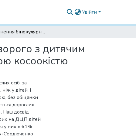
Увійти
Досягнення бінокулярного зору у дорослого хворого з дитячим церебральним паралічем і вторинною розбіжною косоокістю
ворого з дитячим
ою косоокістю
лих осіб, за
іж у дітей, і
ю, без обіцянки
ється дорослих
. Наш досвід
орих на ДЦП дітей
ся у них в 61%
8% (Сердюченко