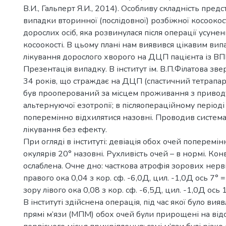
В.И., Гальперт Я.И., 2014). Особливу складність пред
випадки вторинної (послідовної) розбіжної косоокос
дорослих осіб, яка розвинулася після операції усунен
косоокості. В цьому плані нам виявився цікавим вип
лікування дорослого хворого на ДЦП пацієнта із ВП
Презентація випадку. В інститут ім. В.П.Філатова зве
34 років, що страждає на ДЦП (спастичний тетрапарез
був прооперований за місцем проживання з привод
альтернуючої езотропії; в післяопераційному період
поперемінно відхилятися назовні. Проводив систем
лікування без ефекту.
При огляді в інституті: девіація обох очей поперемін
окулярів 20° назовні. Рухливість очей – в нормі. Ко
ослаблена. Очне дно: часткова атрофія зорових нерві
правого ока 0,04 з кор. сф. -6,0Д, цил. -1,0Д ось 7° =
зору лівого ока 0,08 з кор. сф. -6,5Д, цил. -1,0Д ось 1
В інституті здійснена операція, під час якої було вия
прямі м’язи (МПМ) обох очей були прирощені на відс