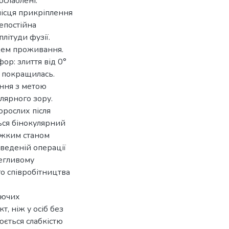
ослаблені.
ісця прикріплення
непостійна
літуди фузії.
цем проживання.
фор: злиття від 0°
я покращилась.
ння з метою
лярного зору.
орослих після
ться бінокулярний
важким станом
веденій операції
легливому
о співробітництва
уючих
, ніж у осіб без
ється слабкістю