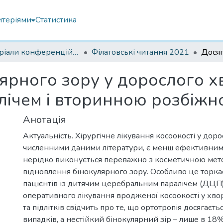
итеріями
Статистика
Матеріали конференцій Інституту Філатова
Філатовські читання 2021
ярного зору у дорослого х
ічем і вторинною розбіжн
Анотація
Актуальність. Хірургічне лікування косоокості у дорос
численними даними літератури, є менш ефективним, н
нерідко виконується переважно з косметичною мето
відновлення бінокулярного зору. Особливо це торка
пацієнтів із дитячим церебральним паралічем (ДЦП)
оперативного лікування вродженої косоокості у хв
та підлітків свідчить про те, що ортотропія досягаєть
випадків, а нестійкий бінокулярний зір – лише в 1