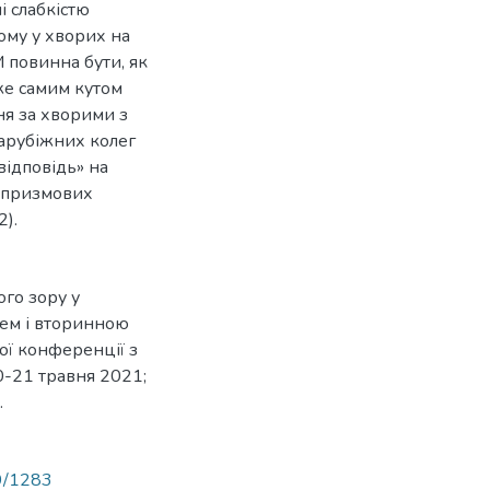
і слабкістю
Тому у хворих на
 повинна бути, як
же самим кутом
ня за хворими з
арубіжних колег
відповідь» на
3 призмових
2).
го зору у
чем і вторинною
ої конференції з
0-21 травня 2021;
.
89/1283