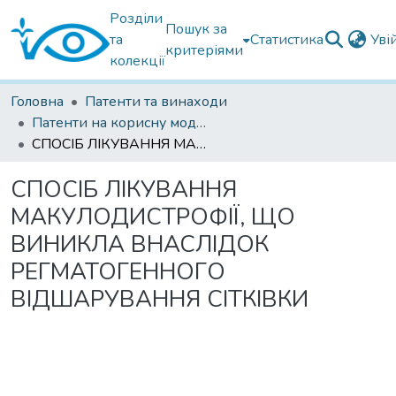
Розділи
Пошук за
та
Статистика
Уві
критеріями
колекції
Головна
Патенти та винаходи
Патенти на корисну модель
СПОСІБ ЛІКУВАННЯ МАКУЛОДИСТРОФІЇ, ЩО ВИНИКЛА ВНАСЛІДОК РЕГМАТОГЕННОГО ВІДШАРУВАННЯ СІТКІВКИ
СПОСІБ ЛІКУВАННЯ
МАКУЛОДИСТРОФІЇ, ЩО
ВИНИКЛА ВНАСЛІДОК
РЕГМАТОГЕННОГО
ВІДШАРУВАННЯ СІТКІВКИ