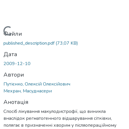
Вантажиться...
Файли
published_description.pdf
(73,07 KB)
Дата
2009-12-10
Автори
Путієнко, Олексій Олексійович
Мехран, Масуднасери
Анотація
Спосіб лікування макулодистрофії, що виникла
внаслідок регматогенного відшарування сітківки,
полягає в призначенні хворим у післяопераційному